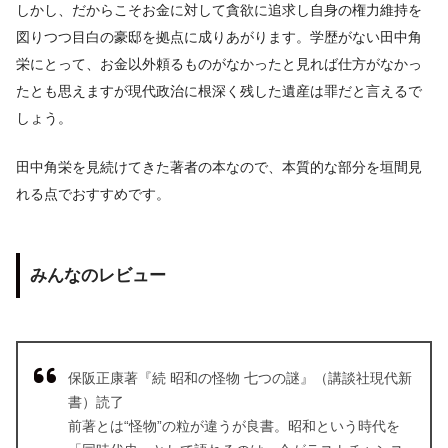
しかし、だからこそお金に対して貪欲に追求し自身の権力維持を
図りつつ目白の豪邸を拠点に成りあがります。学歴がない田中角
栄にとって、お金以外頼るものがなかったと見れば仕方がなかっ
たとも思えますが現代政治に根深く残した遺産は罪だと言えるで
しょう。
田中角栄を見続けてきた著者の本なので、本質的な部分を垣間見
れる点でおすすめです。
みんなのレビュー
保阪正康著『続 昭和の怪物 七つの謎』（講談社現代新
書）読了
前著とは“怪物”の粒が違うが良書。昭和という時代を