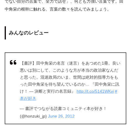
でない自分の言葉で、全力で話せ」、何とも力強い言葉です。田
中角栄の根幹に触れる、言葉の数々を読んでみましょう。
みんなのレビュー
【書評】田中角栄の名言（迷言）をあつめた1冊。良い
悪いは別にして、このような方が本当の政治家なんだ
と思った。混迷政局のいま、世間は絶対的指導力をも
った田中角栄を待ち望んでいるのか… 『田中角栄に訊
け！ ― 決断と実行の名言録』
http://t.co/5141WKvi
#
本が好き
— 書評でつながる読書コミュニティ本が好き！
(@honzuki_jp)
June 26, 2012