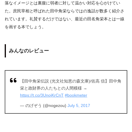
落なイメージとは裏腹に弱者に対して温かい対応を心がけてい
た。庶民宰相と呼ばれた田中角栄ならではの逸話が数多く紹介さ
れています。礼賛するだけではない、最近の田名角栄本とは一線
を画する本でしょう。
みんなのレビュー
【田中角栄伝説 (光文社知恵の森文庫)/佐高 信】田中角
栄と政財界の人たちとの人間模様 →
https://t.co/3UnojKrCnT
#bookmeter
— のげぞう (@nogezou)
July 5, 2017