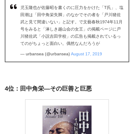
児玉隆也が佐藤昭を書くのに圧力をかけた「T氏」、塩
田潮は「田中角栄失脚」のなかでその者を「戸川猪佐
武と見て間違いない」と記す。で文藝春秋1974年11月
号をみると「淋しき越山会の女王」の掲載ページに戸
川猪佐武「小説吉田学校」の広告も掲載されているっ
てのがちょっと面白い。偶然なんだろうが
— urbansea (@urbansea)
August 17, 2019
4位：田中角栄―その巨善と巨悪