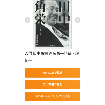
入門 田中角栄 新装版―語録・評
伝―
Amazonで見る
楽天市場で見る
Yahoo!ショッピングで見る