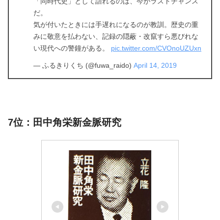
「同時代史」として語れるのは、今がラストチャンス
だ。
気が付いたときには手遅れになるのが教訓。歴史の重
みに敬意を払わない、記録の隠蔽・改竄すら悪びれな
い現代への警鐘がある。
pic.twitter.com/CVOnoUZUxn
— ふるきりくち (@fuwa_raido)
April 14, 2019
7位：田中角栄新金脈研究