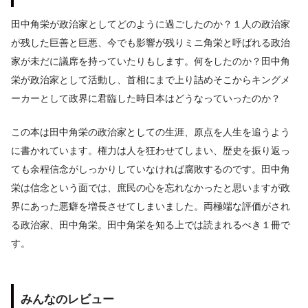
田中角栄が政治家としてどのように過ごしたのか？１人の政治家
が残した巨善と巨悪、今でも影響が残りミニ角栄と呼ばれる政治
家が未だに議席を持っていたりもします。何をしたのか？田中角
栄が政治家として活動し、首相にまで上り詰めそこからキングメ
ーカーとして政界に君臨した時日本はどうなっていったのか？
この本は田中角栄の政治家としての生涯、原点を人生を追うよう
に書かれています。権力は人を狂わせてしまい、歴史を振り返っ
ても余程信念がしっかりしていなければ腐敗するのです。田中角
栄は信念という面では、庶民の心を忘れなかったと思いますが政
界にあった悪癖を増長させてしまいました。両極端な評価がされ
る政治家、田中角栄。田中角栄を知る上では読まれるべき１冊で
す。
みんなのレビュー