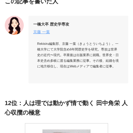
この記事を書いた人
一橋大卒 歴史学専攻
京藤 一葉
Rekisiru編集部、京藤 一葉（きょうとういちよう）。一
橋大学にて大学院含め6年間歴史学を研究。専攻は世界
史の近代〜現代。卒業後は出版業界に就職。世界史・日
本史含め多岐に渡る編集業務に従事。その後、結婚を境
に地方移住し、現在はWebメディアで編集者に従事。

12位：人は理では動かず情で動く 田中角栄 人
心収攬の極意