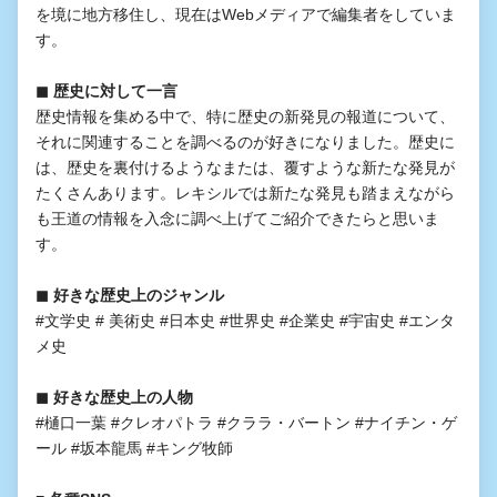
を境に地方移住し、現在はWebメディアで編集者をしていま
す。
◼︎ 歴史に対して一言
歴史情報を集める中で、特に歴史の新発見の報道について、
それに関連することを調べるのが好きになりました。歴史に
は、歴史を裏付けるようなまたは、覆すような新たな発見が
たくさんあります。レキシルでは新たな発見も踏まえながら
も王道の情報を入念に調べ上げてご紹介できたらと思いま
す。
◼︎ 好きな歴史上のジャンル
#文学史 # 美術史 #日本史 #世界史 #企業史 #宇宙史 #エンタ
メ史
◼︎ 好きな歴史上の人物
#樋口一葉 #クレオパトラ #クララ・バートン #ナイチン・ゲ
ール #坂本龍馬 #キング牧師