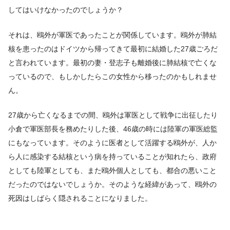
してはいけなかったのでしょうか？
それは、鴎外が軍医であったことが関係しています。鴎外が肺結
核を患ったのはドイツから帰ってきて最初に結婚した27歳ごろだ
と言われています。最初の妻・登志子も離婚後に肺結核で亡くな
っているので、もしかしたらこの女性から移ったのかもしれませ
ん。
27歳から亡くなるまでの間、鴎外は軍医として戦争に出征したり
小倉で軍医部長を務めたりした後、46歳の時には陸軍の軍医総監
にもなっています。そのように医者として活躍する鴎外が、人か
ら人に感染する結核という病を持っていることが知れたら、政府
としても陸軍としても、また鴎外個人としても、都合の悪いこと
だったのではないでしょうか。そのような経緯があって、鴎外の
死因はしばらく隠されることになりました。