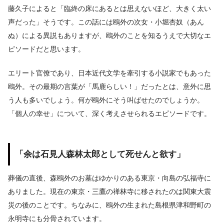
藤久子によると「臨終の床にあるとは思えないほど、大きく太い
声だった」そうです。この話には鴎外の次女・小堀杏奴（あん
ぬ）による異説もありますが、鴎外のことを知るうえで大切なエ
ピソードだと思います。
エリート官僚であり、日本近代文学を牽引する小説家でもあった
鴎外。その最期の言葉が「馬鹿らしい！」だったとは、意外に思
う人も多いでしょう。何が鴎外にそう叫ばせたのでしょうか。
「個人の幸せ」について、深く考えさせられるエピソードです。
「余は石見人森林太郎として死せんと欲す」
葬儀の直後、森鴎外のお墓はゆかりのある東京・向島の弘福寺に
ありました。現在の東京・三鷹の禅林寺に移されたのは関東大震
災の後のことです。ちなみに、鴎外の生まれた島根県津和野町の
永明寺にも分骨されています。