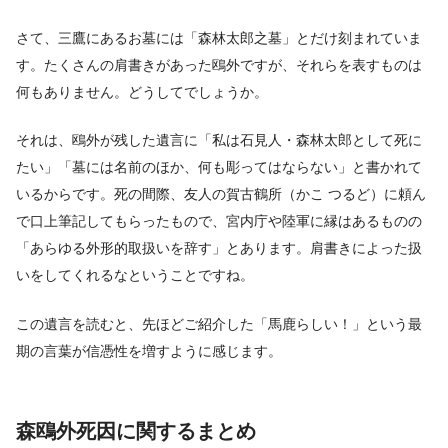
さて、三鷹にあるお墓には「森林太郎之墓」とだけ刻まれていま
す。たくさんの肩書きがあった鴎外ですが、それらを表すものは
何もありません。どうしてでしょうか。
それは、鴎外が残した遺言に「私は石見人・森林太郎として死に
たい」「墓には名前のほか、何も彫ってはならない」と書かれて
いるからです。死の間際、友人の賀古鶴所（かこ つるど）に頼ん
で口上筆記してもらったもので、宮内庁や陸軍に縁はあるものの
「あらゆる外形的取扱いを辞す」とあります。肩書きによった扱
いをしてくれるなということですね。
この遺言を読むと、先ほどご紹介した「馬鹿らしい！」という最
期の言葉が信憑性を増すように感じます。
森鴎外死因に関するまとめ