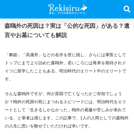
森鴎外の死因は？実は「公的な死因」がある？遺
言やお墓についても解説
「舞姫」「高瀬舟」などの名作を世に残し、さらには軍医として
トップにまで上り詰めた森鴎外。若いころには将来を期待されド
イツに留学したこともある、明治時代のエリート中のエリートで
す。
そんな森鴎外ですが、何が原因で亡くなったかご存知でしょう
か？鴎外の死因や死にまつわるエピソードには、明治時代をエリ
ートとして「生きるしかなかった」鴎外の葛藤や苦しみが表れて
いる、と筆者は感じます。この記事で、1人の人間としての森鴎外
の人生に思いを馳せていただければ幸いです。