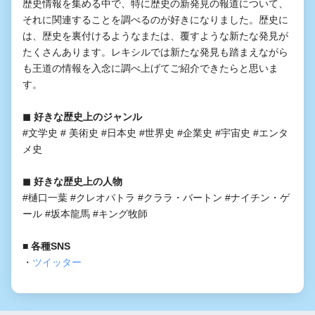
歴史情報を集める中で、特に歴史の新発見の報道について、
それに関連することを調べるのが好きになりました。歴史に
は、歴史を裏付けるようなまたは、覆すような新たな発見が
たくさんあります。レキシルでは新たな発見も踏まえながら
も王道の情報を入念に調べ上げてご紹介できたらと思いま
す。
◼︎ 好きな歴史上のジャンル
#文学史 # 美術史 #日本史 #世界史 #企業史 #宇宙史 #エンタ
メ史
◼︎ 好きな歴史上の人物
#樋口一葉 #クレオパトラ #クララ・バートン #ナイチン・ゲ
ール #坂本龍馬 #キング牧師
■ 各種SNS
・
ツイッター