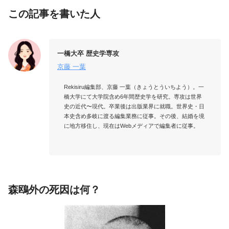
この記事を書いた人
一橋大卒 歴史学専攻
京藤 一葉
Rekisiru編集部、京藤 一葉（きょうとういちよう）。一
橋大学にて大学院含め6年間歴史学を研究。専攻は世界
史の近代〜現代。卒業後は出版業界に就職。世界史・日
本史含め多岐に渡る編集業務に従事。その後、結婚を境
に地方移住し、現在はWebメディアで編集者に従事。

森鴎外の死因は何？