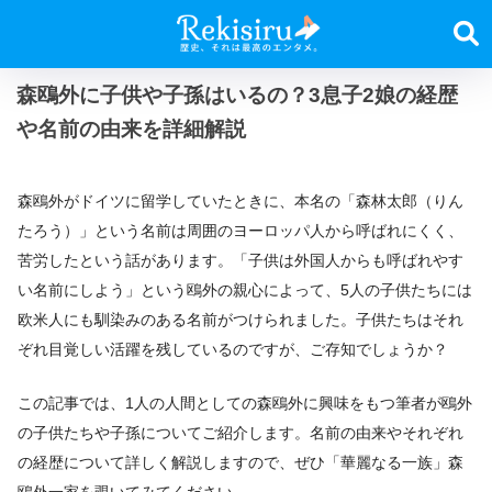
森鴎外に子供や子孫はいるの？3息子2娘の経歴
や名前の由来を詳細解説
森鴎外がドイツに留学していたときに、本名の「森林太郎（りん
たろう）」という名前は周囲のヨーロッパ人から呼ばれにくく、
苦労したという話があります。「子供は外国人からも呼ばれやす
い名前にしよう」という鴎外の親心によって、5人の子供たちには
欧米人にも馴染みのある名前がつけられました。子供たちはそれ
ぞれ目覚しい活躍を残しているのですが、ご存知でしょうか？
この記事では、1人の人間としての森鴎外に興味をもつ筆者が鴎外
の子供たちや子孫についてご紹介します。名前の由来やそれぞれ
の経歴について詳しく解説しますので、ぜひ「華麗なる一族」森
鴎外一家を覗いてみてください。