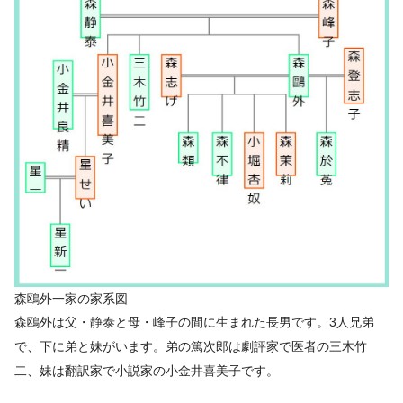
森鴎外一家の家系図
森鴎外は父・静泰と母・峰子の間に生まれた長男です。3人兄弟
で、下に弟と妹がいます。弟の篤次郎は劇評家で医者の三木竹
二、妹は翻訳家で小説家の小金井喜美子です。