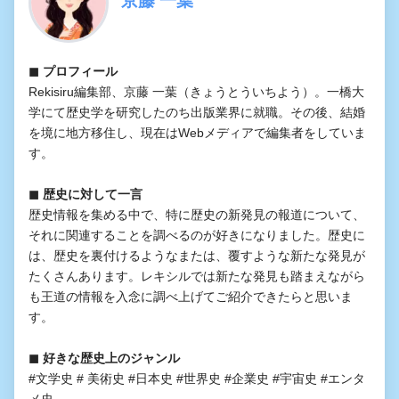
京藤 一葉
◼︎ プロフィール
Rekisiru編集部、京藤 一葉（きょうとういちよう）。一橋大
学にて歴史学を研究したのち出版業界に就職。その後、結婚
を境に地方移住し、現在はWebメディアで編集者をしていま
す。
◼︎ 歴史に対して一言
歴史情報を集める中で、特に歴史の新発見の報道について、
それに関連することを調べるのが好きになりました。歴史に
は、歴史を裏付けるようなまたは、覆すような新たな発見が
たくさんあります。レキシルでは新たな発見も踏まえながら
も王道の情報を入念に調べ上げてご紹介できたらと思いま
す。
◼︎ 好きな歴史上のジャンル
#文学史 # 美術史 #日本史 #世界史 #企業史 #宇宙史 #エンタ