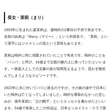
長女・茉莉（まり）
1903年に生まれた森茉莉は、森鴎外の2番目の子供で長女です。
名前の由来は「Marry（マリー）」という外国名で、「茉莉」とい
う漢字にはジャスミンの花という意味もあります。
茉莉は鴎外に特に溺愛されていたことで有名です。鴎外のことを
「パッパ」と呼び、16歳まで父親の膝の上に座っていたといいま
す。一家庭人としての文豪の姿が垣間見えるようで、思わず微笑
んでしまうようなエピソードです。
1922年に夫に付いてパリに渡るのですが、その旅の途中で日本に
いた鴎外は亡くなってしまいました。鴎外を看取れなかった悲し
みが、後年茉莉に「父の帽子」というエッセイを書かせたといい
ます。54歳で発表したこの作品は、日本エッセイスト・クラブ賞