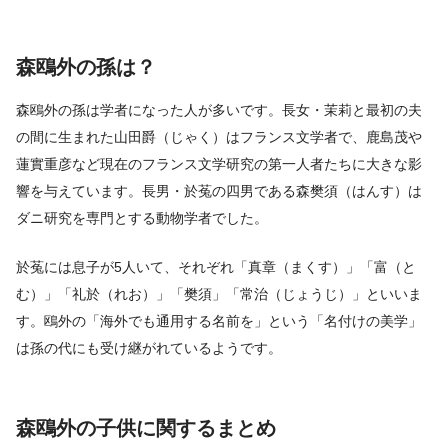
森鴎外の孫は？
森鴎外の孫は学者になった人が多いです。長女・茉莉と最初の夫
の間に生まれた山田爵（じゃく）はフランス文学者で、鹿島茂や
蓮實重彦など現在のフランス文学研究の第一人者たちに大きな影
響を与えています。長男・於菟の四男である森樊須（はんす）は
ダニ研究を専門とする動物学者でした。
於菟には息子が5人いて、それぞれ「真章（まくす）」「富（と
む）」「礼於（れお）」「樊須」「常治（じょうじ）」といいま
す。鴎外の「海外でも通用する名前を」という「名付けの美学」
は孫の代にも受け継がれているようです。
森鴎外の子供に関するまとめ