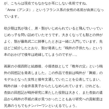
が、こちらは現在でもなかなか耳にしない名前ですね。
「Anne（アンヌ）」というフランス系の女性の名前が由来になっ
ています。
幼少期は気が強く、弟・類がいじめられていると飛んでいってい
じめっ子を問い詰めていたそうです。大きくなっても類との仲が
よく、類が藤島武二に師事したときは一緒に入門しています。先
ほどご紹介したとおり、類が発表した『鴎外の子供たち』という
本のおかげで後年は絶縁してしまうのですが…。
画家の小堀四郎と結婚後、小堀杏奴として『晩年の父』という鴎
外の回想記を発表しました。この作品で杏奴は鴎外が「舞姫」の
モデルとなった女性と後年文通していたことを公表してしまい、
鴎外の妹・小金井喜美子からたしなめられています。けれども、
杏奴の回想記が鴎外研究に果たした役割は大きく、また杏奴の遺
品から鴎外の手紙の束が見つかったこともあり研究への貢献度は
兄弟のうちでもナンバーワンといえるでしょう。