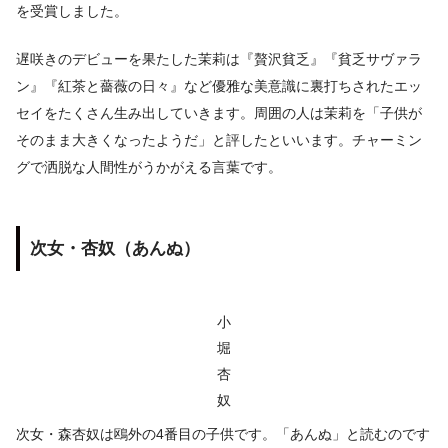
を受賞しました。
遅咲きのデビューを果たした茉莉は『贅沢貧乏』『貧乏サヴァラ
ン』『紅茶と薔薇の日々』など優雅な美意識に裏打ちされたエッ
セイをたくさん生み出していきます。周囲の人は茉莉を「子供が
そのまま大きくなったようだ」と評したといいます。チャーミン
グで洒脱な人間性がうかがえる言葉です。
次女・杏奴（あんぬ）
小
堀
杏
奴
次女・森杏奴は鴎外の4番目の子供です。「あんぬ」と読むのです