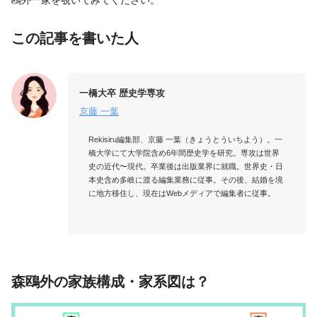
この記事を書いた人
一橋大卒 歴史学専攻
京藤 一葉
Rekisiru編集部、京藤 一葉（きょうとういちよう）。一
橋大学にて大学院含め6年間歴史学を研究。専攻は世界
史の近代〜現代。卒業後は出版業界に就職。世界史・日
本史含め多岐に渡る編集業務に従事。その後、結婚を境
に地方移住し、現在はWebメディアで編集者に従事。

森鴎外の家族構成・家系図は？