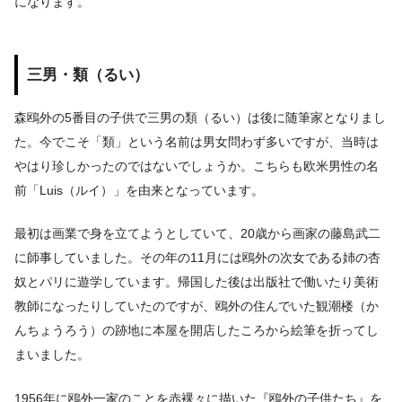
になります。
三男・類（るい）
森鴎外の5番目の子供で三男の類（るい）は後に随筆家となりまし
た。今でこそ「類」という名前は男女問わず多いですが、当時は
やはり珍しかったのではないでしょうか。こちらも欧米男性の名
前「Luis（ルイ）」を由来となっています。
最初は画業で身を立てようとしていて、20歳から画家の藤島武二
に師事していました。その年の11月には鴎外の次女である姉の杏
奴とパリに遊学しています。帰国した後は出版社で働いたり美術
教師になったりしていたのですが、鴎外の住んでいた観潮楼（か
んちょうろう）の跡地に本屋を開店したころから絵筆を折ってし
まいました。
1956年に鴎外一家のことを赤裸々に描いた『鴎外の子供たち』を