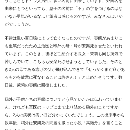
うこちらもドイツ人男性に多い名前に由来しています。外国名を
由来にもつといっても、息子の名前に「不」の字をつけるのはな
かなか勇気がいるな…と筆者は感じるのですが、みなさんはいか
がでしょうか。
不律は重い百日咳によって亡くなったのですが、容態があまりに
も重篤だったため主治医と鴎外の母・峰が安楽死させたといわれ
ています。このとき、後ほどご紹介する長女・茉莉も同じ病気で
苦しんでいて、こちらも安楽死させようとしていました。そのと
き2人の母である志げの父が飛び込んできて「せっかくまだ命があ
るものを故意に死なせることは許さん！」と止めたそうです。数
日後、茉莉の容態は回復しました。
鴎外が子供たちの容態についてどう見ていたかは伝わっていませ
ん。けれども軍医のトップにまで上り詰める鴎外のことですか
ら、2人の病状は痛いほど分かっていたでしょう。この出来事から
数年後、鴎外は安楽死の問題を扱った小説「高瀬舟」を書くこと