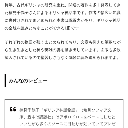
長年、古代ギリシャの研究を重ね、関連の著作を多く発表してき
た楠見千鶴子さんによるギリシャ神話本です。作者の幅広い知識
に裏付けされてまとめられた本書は説得力があり、ギリシャ神話
の全貌を読みとおすことができる1冊です
それぞれの物語が短くまとめられており、文章も抑えた筆致なが
ら生き生きとした神や英雄の姿を描き出しています。図版も多数
挿入されているので堅苦しさもなく気軽に読み進められますよ。
みんなのレビュー
楠見千鶴子『ギリシア神話物語』（角川ソフィア文
庫、親本は講談社）はアポロドロスをベースにしたと
いいながら多くのソースに目配りが効いていてプレゼ