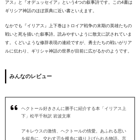
アス』と『オデュッセイア』という4つの叙事詩です。この4書は
ギリシア神話のほぼ原典に近い書といえます。
なかでも『イリアス』上下巻はトロイア戦争の末期の英雄たちの
戦いと死を描いた叙事詩。読みやすいように散文に訳されていま
す。くどいような修辞表現の連続ですが、勇士たちの戦いがリア
ルに伝わり、ギリシャ神話の世界が目前に広がるかのようです。
みんなのレビュー
ヘクトール好きさんに勝手に紹介する本「イリアス上
下」松平千秋訳 岩波文庫
アキレウスの激情、ヘクトールの情愛。あふれる思い
を縦糸に、交わす刃を横糸に織り上げられる物語。言