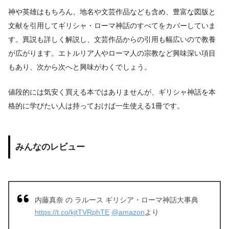
神や英雄はもちろん、地名や文芸作品なども含め、豊富な図版と
文献を引用してギリシャ・ローマ神話のすべてをカバーしていま
す。異説も詳しく解説し、文芸作品からの引用も幅広いので教養
が広がります。エトルリア人やローマ人の宗教など興味深い項目
もあり、次から次へと興味がわくでしょう。
値段的には気安く買える本ではありませんが、ギリシャ神話を本
格的に学びたい人は持っておけば一生使える1冊です。
みんなのレビュー
内藤真奈 の ラルース ギリシア・ローマ神話大事典
https://t.co/kjtTVRphTE
@amazon
より