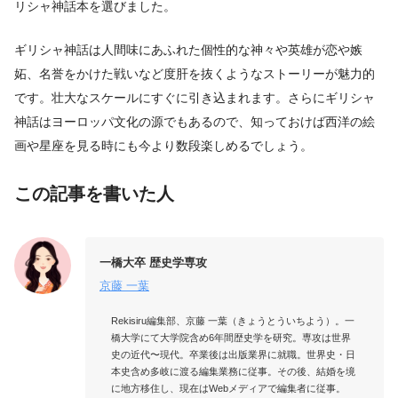
リシャ神話本を選びました。
ギリシャ神話は人間味にあふれた個性的な神々や英雄が恋や嫉
妬、名誉をかけた戦いなど度肝を抜くようなストーリーが魅力的
です。壮大なスケールにすぐに引き込まれます。さらにギリシャ
神話はヨーロッパ文化の源でもあるので、知っておけば西洋の絵
画や星座を見る時にも今より数段楽しめるでしょう。
この記事を書いた人
一橋大卒 歴史学専攻
京藤 一葉
Rekisiru編集部、京藤 一葉（きょうとういちよう）。一
橋大学にて大学院含め6年間歴史学を研究。専攻は世界
史の近代〜現代。卒業後は出版業界に就職。世界史・日
本史含め多岐に渡る編集業務に従事。その後、結婚を境
に地方移住し、現在はWebメディアで編集者に従事。
