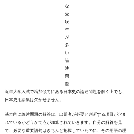
な
受
験
生
が
多
い
論
述
問
題
近年大学入試で増加傾向にある日本史の論述問題を解く上でも、
日本史用語集は欠かせません。
基本的に論述問題の解答は、出題者が必要と判断する項目が含ま
れているかどうかで点が加算されていきます。自分の解答を見
て、必要な重要語句はきちんと把握していたのに、その用語の理