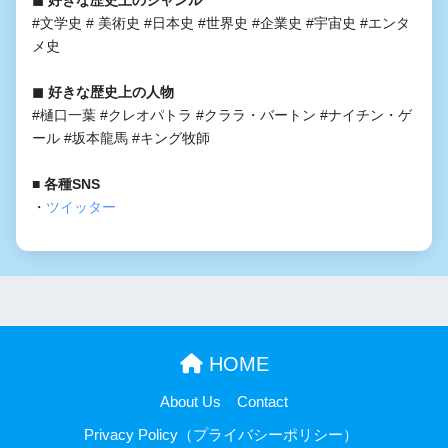
◼︎ 好きな歴史上のジャンル
#文学史 # 美術史 #日本史 #世界史 #企業史 #宇宙史 #エンタ
メ史
◼︎ 好きな歴史上の人物
#樋口一葉 #クレオパトラ #クララ・バートン #ナイチン・ゲ
ール #坂本龍馬 #キング牧師
■ 各種SNS
・
ツイッター
HOME
About Us
Contact
Privacy Policy（プライバシーポリシー）