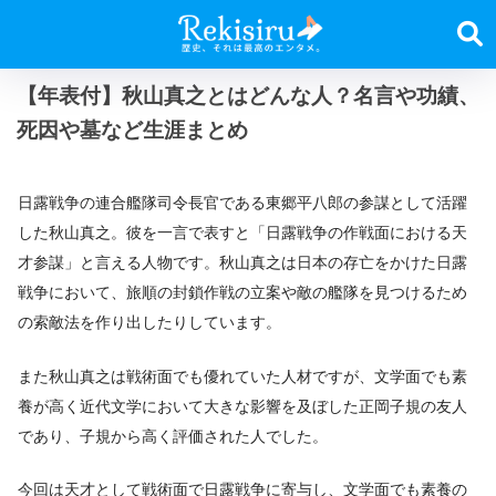
【年表付】秋山真之とはどんな人？名言や功績、
死因や墓など生涯まとめ
日露戦争の連合艦隊司令長官である東郷平八郎の参謀として活躍
した秋山真之。彼を一言で表すと「日露戦争の作戦面における天
才参謀」と言える人物です。秋山真之は日本の存亡をかけた日露
戦争において、旅順の封鎖作戦の立案や敵の艦隊を見つけるため
の索敵法を作り出したりしています。
また秋山真之は戦術面でも優れていた人材ですが、文学面でも素
養が高く近代文学において大きな影響を及ぼした正岡子規の友人
であり、子規から高く評価された人でした。
今回は天才として戦術面で日露戦争に寄与し、文学面でも素養の