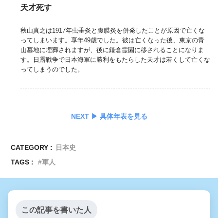
天才死す
秋山真之は1917年虫垂炎と腹膜炎を併発したことが原因で亡くな
ってしまいます。享年49歳でした。彼は亡くなった後、東京の青
山墓地に埋葬されますが、後に鎌倉霊園に移されることになりま
す。日露戦争で日本海軍に勝利をもたらした天才は若くして亡くな
ってしまうのでした。
NEXT ▶︎ 具体年表を見る
CATEGORY :
日本史
TAGS :
軍人
この記事を書いた人