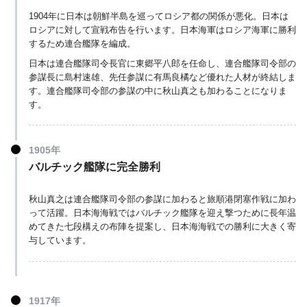
1904年に日本は朝鮮半島を巡ってロシア都の関係が悪化。日本は
ロシアに対して宣戦布告を行います。日本海軍はロシア海軍に勝利
するため連合艦隊を編成。
日本は連合艦隊司令長官に東郷平八郎を任命し、連合艦隊司令部の
参謀長に島村速雄、先任参謀に有馬良橘など優れた人材が終結しま
す。連合艦隊司令部の参謀の中に秋山真之も加わることになりま
す。
1905年
バルチック艦隊に完全勝利
秋山真之は連合艦隊司令部の参謀に加わると旅順港閉塞作戦に加わ
って活躍。日本海海戦ではバルチック艦隊を迎え撃つために長年温
めてきた七段構えの布陣を提案し、日本海海戦での勝利に大きく寄
与しています。
1917年