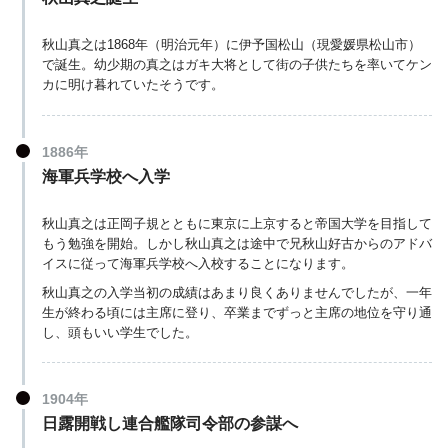
秋山真之は1868年（明治元年）に伊予国松山（現愛媛県松山市）
で誕生。幼少期の真之はガキ大将として街の子供たちを率いてケン
カに明け暮れていたそうです。
1886年
海軍兵学校へ入学
秋山真之は正岡子規とともに東京に上京すると帝国大学を目指して
もう勉強を開始。しかし秋山真之は途中で兄秋山好古からのアドバ
イスに従って海軍兵学校へ入校することになります。
秋山真之の入学当初の成績はあまり良くありませんでしたが、一年
生が終わる頃には主席に登り、卒業までずっと主席の地位を守り通
し、頭もいい学生でした。
1904年
日露開戦し連合艦隊司令部の参謀へ