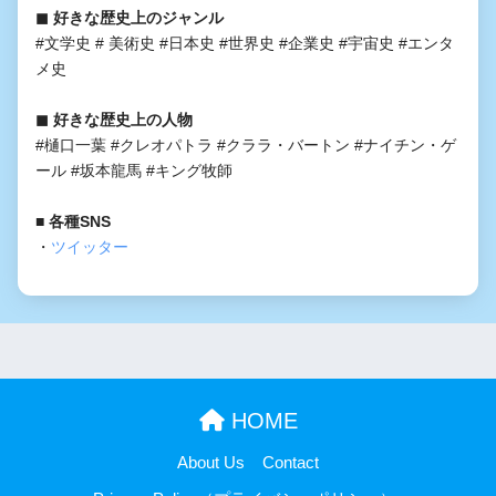
◼︎ 好きな歴史上のジャンル
#文学史 # 美術史 #日本史 #世界史 #企業史 #宇宙史 #エンタ
メ史
◼︎ 好きな歴史上の人物
#樋口一葉 #クレオパトラ #クララ・バートン #ナイチン・ゲ
ール #坂本龍馬 #キング牧師
■ 各種SNS
・
ツイッター
HOME
About Us
Contact