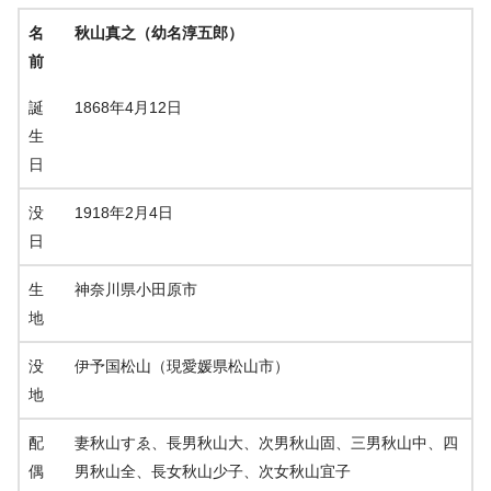
名
秋山真之（幼名淳五郎）
前
誕
1868年4月12日
生
日
没
1918年2月4日
日
生
神奈川県小田原市
地
没
伊予国松山（現愛媛県松山市）
地
配
妻秋山すゑ、長男秋山大、次男秋山固、三男秋山中、四
偶
男秋山全、長女秋山少子、次女秋山宜子