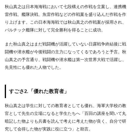
秋山真之は日本海海戦において七段構えの作戦を立案し、連携機
雷作戦、艦隊決戦、魚雷作戦などの作戦案を盛り込んだ作戦を作
り上げます。この日本海海戦では秋山真之の作戦案が採用され、
バルチック艦隊に対して完全勝利を得ることに成功。
また秋山真之はまだ戦闘機が活躍していない日露戦争終結後に戦
闘機や潜水艦が今後戦闘の主力になってくるであろうと予言。秋
山真之の予言通り、戦闘機や潜水艦は第一次世界大戦で活躍し、
先見性にも優れた人物でした。
すごさ2.「優れた教育者」
秋山真之は学生に対しての教育者としても優れ、海軍大学校の教
官として先生の立場になると学生たちへ「百回の講座を聞いて丸
暗記した物よりも兵書を読んで考えに考えた物が良く、自分で研
究して会得した物が実践に役に立つ」と助言。