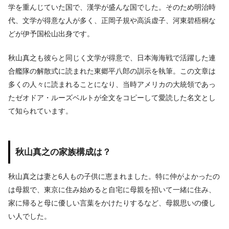
学を重んじていた国で、漢学が盛んな国でした。そのため明治時
代、文学が得意な人が多く、正岡子規や高浜虚子、河東碧梧桐な
どが伊予国松山出身です。
秋山真之も彼らと同じく文学が得意で、日本海海戦で活躍した連
合艦隊の解散式に読まれた東郷平八郎の訓示を執筆。この文章は
多くの人々に読まれることになり、当時アメリカの大統領であっ
たゼオドア・ルーズベルトが全文をコピーして愛読した名文とし
て知られています。
秋山真之の家族構成は？
秋山真之は妻と6人もの子供に恵まれました。特に仲がよかったの
は母親で、東京に住み始めると自宅に母親を招いて一緒に住み、
家に帰ると母に優しい言葉をかけたりするなど、母親思いの優し
い人でした。