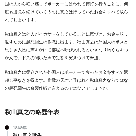
国の人から軽い感じでポーカーに誘われて博打を行うことに。何
度も勝負を続けていくうちに真之は持っていたお金をすべて取ら
れてしまいます。
秋山真之は外人がイカサマをしていることに気づき、お金を取り
返すために起死回生の作戦に出ます。秋山真之は外国人のボスと
思しき人物に声をかけて部屋へ呼び入れるといきなり胸ぐらをつ
かんで、ドスの聞いた声で短答を突きつけて脅迫。
秋山真之に脅迫された外国人はポーカーで奪ったお金をすべて返
却し事なきを得ます。作戦の天才と呼ばれる秋山真之ならではな
の起死回生の奇襲作戦と言えるのではないでしょうか。
秋山真之の略歴年表
1868年
秋山真之誕生