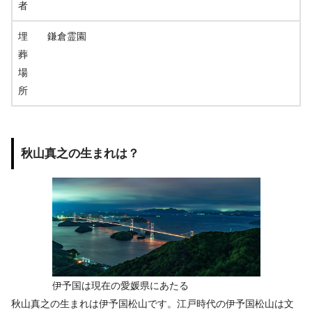
者
埋
鎌倉霊園
葬
場
所
秋山真之の生まれは？
伊予国は現在の愛媛県にあたる
秋山真之の生まれは伊予国松山です。江戸時代の伊予国松山は文