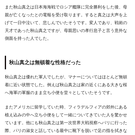
また秋山真之は日本海海戦でロシア艦隊に完全勝利をした後、母
親が亡くなったとの電報を受け取ります。すると真之は大声を上
げて一日中泣いて、悲しんでいたそうです。変人であり、戦術の
天才であった秋山真之ですが、母親思いの孝行息子と言う意外な
側面を持った人でした。
秋山真之は無頓着な性格だった
秋山真之は優れた軍人でしたが、マナーについてはほとんど無頓
着に近い状態でした。例えば秋山真之は家の近くにある大きな桜
へ海軍の軍服のまま立ち小便を堂々としていたそうです。
またアメリカに留学していた時、フィラデルフィアの郊外にある
植え込みの中へ立ち小便をして一緒についてきていた人を驚かせ
ています。他にも秋山真之は第一次世界大戦視察へパリに行った
際、パリの淑女と話している最中に靴下を脱いで足の指を拭きな