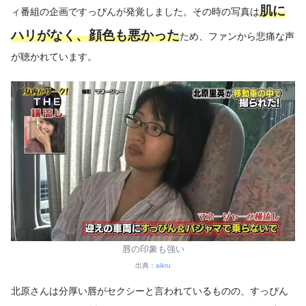
肌に
ィ番組の企画ですっぴんが発覚しました。その時の写真は
ハリがなく、顔色も悪かった
ため、ファンから悲痛な声
が聴かれています。
唇の印象も強い
出典：
aikru
北原さんは分厚い唇がセクシーと言われているものの、すっぴん