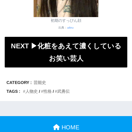
初期のすっぴん顔
出典：
aikru
NEXT ▶︎
化粧をあえて濃くしている
お笑い芸人
CATEGORY :
芸能史
TAGS :
人物史
性格
武勇伝
HOME