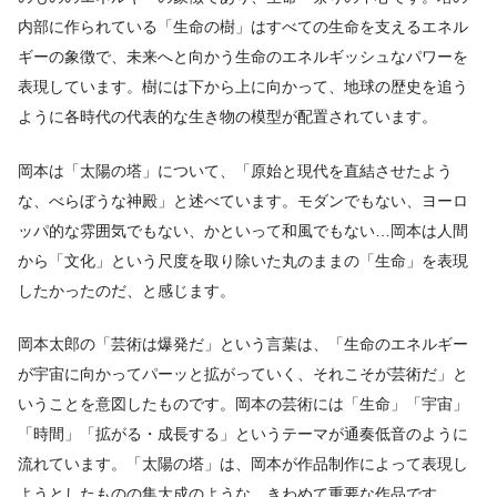
内部に作られている「生命の樹」はすべての生命を支えるエネル
ギーの象徴で、未来へと向かう生命のエネルギッシュなパワーを
表現しています。樹には下から上に向かって、地球の歴史を追う
ように各時代の代表的な生き物の模型が配置されています。
岡本は「太陽の塔」について、「原始と現代を直結させたよう
な、べらぼうな神殿」と述べています。モダンでもない、ヨーロ
ッパ的な雰囲気でもない、かといって和風でもない…岡本は人間
から「文化」という尺度を取り除いた丸のままの「生命」を表現
したかったのだ、と感じます。
岡本太郎の「芸術は爆発だ」という言葉は、「生命のエネルギー
が宇宙に向かってパーッと拡がっていく、それこそが芸術だ」と
いうことを意図したものです。岡本の芸術には「生命」「宇宙」
「時間」「拡がる・成長する」というテーマが通奏低音のように
流れています。「太陽の塔」は、岡本が作品制作によって表現し
ようとしたものの集大成のような、きわめて重要な作品です。