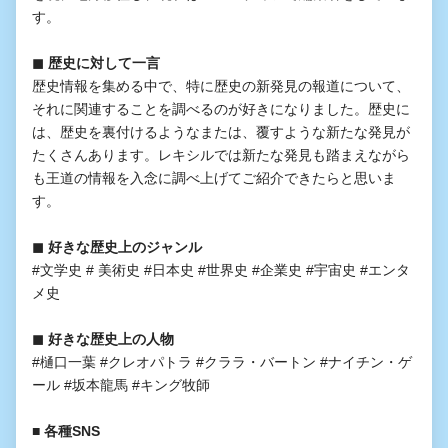
す。
◼︎ 歴史に対して一言
歴史情報を集める中で、特に歴史の新発見の報道について、
それに関連することを調べるのが好きになりました。歴史に
は、歴史を裏付けるようなまたは、覆すような新たな発見が
たくさんあります。レキシルでは新たな発見も踏まえながら
も王道の情報を入念に調べ上げてご紹介できたらと思いま
す。
◼︎ 好きな歴史上のジャンル
#文学史 # 美術史 #日本史 #世界史 #企業史 #宇宙史 #エンタ
メ史
◼︎ 好きな歴史上の人物
#樋口一葉 #クレオパトラ #クララ・バートン #ナイチン・ゲ
ール #坂本龍馬 #キング牧師
■ 各種SNS