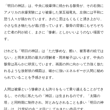
「明日の神話」は、中央に核爆弾に焼かれる骸骨が、その右側に
アメリカの水爆実験により被爆した第五福竜丸、左側には平和に
憩う人々が描かれています。きのこ雲はもくもくと湧き上がり、
小さな生き物たちが逃げ惑っています。骸骨の背後にもぞろぞろ
と亡者の列が続く、まさに「惨劇」としかいいようのない場面で
す。
けれども「明日の神話」は「ただ惨めな、酷い、被害者の絵では
ない」と岡本太郎の最大の理解者・岡本敏子はいいます。中央の
骸骨は高らかに哄笑しています。画面の外に向かって力強く放た
れるような放射状の構図は、確かに強いエネルギーが人間に秘め
られていることを予感させます。
人間は被爆という惨劇さえも誇りをもって乗り越えることができ
るし、その先に私たちの「神話」は生まれるのです。「太陽の
塔」と同時期に制作され、対とみなされることも多い「明日の神
話」は、21世紀の今こそ目にしておきたい作品です。