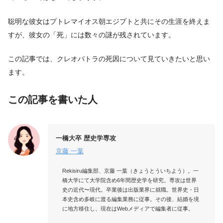
聡明な彼女はプトレマイオス朝エジプトと共にその生涯を終えま
すが、彼女の「死」には数々の謎が残されています。
この記事では、クレオパトラの死因について見ていきたいと思い
ます。
この記事を書いた人
一橋大卒 歴史学専攻
京藤 一葉
Rekisiru編集部、京藤 一葉（きょうとういちよう）。一
橋大学にて大学院含め6年間歴史学を研究。専攻は世界
史の近代〜現代。卒業後は出版業界に就職。世界史・日
本史含め多岐に渡る編集業務に従事。その後、結婚を境
に地方移住し、現在はWebメディアで編集者に従事。
