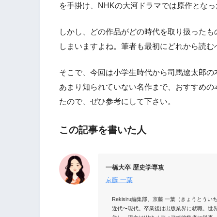
を手掛け、NHKの大河ドラマでは原作とな
しかし、どの作品がどの時代を取り扱ったも
しまいますよね。筆者も最初にどれから読む
そこで、今回は小学生時代から司馬遼太郎の
あまり知られていない名作まで、おすすめの
たので、ぜひ参考にして下さい。
この記事を書いた人
一橋大卒 歴史学専攻
京藤 一葉
Rekisiru編集部、京藤 一葉（きょう
近代〜現代。卒業後は出版業界に就職。世