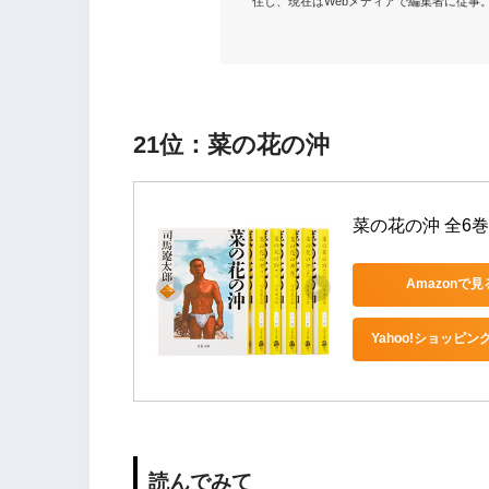
住し、現在はWebメディアで編集者に従事。
21位：菜の花の沖
菜の花の沖 全6巻
Amazonで見
Yahoo!ショッピン
読んでみて