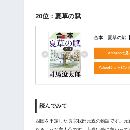
20位：夏草の賦
合本　夏草の賦【文
Amazonで見
Yahoo!ショッピン
読んでみて
四国を平定した長宗我部元親の物語です。元
なるような主人公です。上巻は夢に向かって