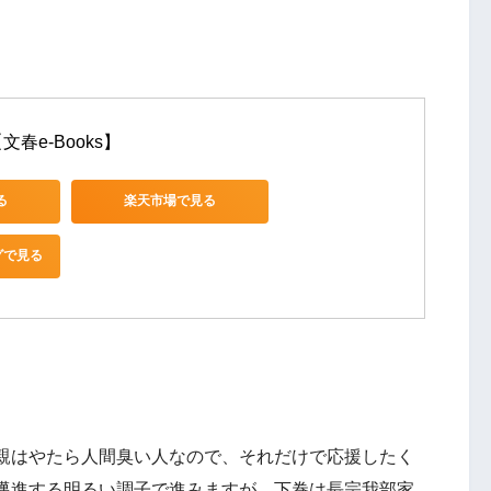
春e-Books】
る
楽天市場で見る
グで見る
親はやたら人間臭い人なので、それだけで応援したく
邁進する明るい調子で進みますが、下巻は長宗我部家