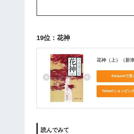
19位：花神
花神（上）（新
Amazonで見
Yahoo!ショッピン
読んでみて