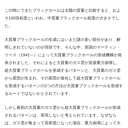
この時にできたブラックホールは太陽の質量と比較すると、およ
そ100倍程度といわれ、中質量ブラックホール程度の大きさでし
た。
大質量ブラックホールの生成にはいまだ謎の多い部分があり、解
明しきれていないのが現状です。そんな中、英国のマーティン・
リース（1942～）によって大質量ブラックホールの形成機構が発
表されました。それによると大質量のガス雲が直接重力崩壊し、
超大質量ブラックホールを形成するパターンと、大質量のガス雲
から星団が生まれ、その星団が進化して超大質量ブラックホール
を形成するパターンの2つの方法が大質量ブラックホールを形成す
るルートではないかとされています。
しかし最初の大質量のガス雲から超大質量ブラックホールが形成
されるパターンは、実現しないと考えられています。なぜなら
ば、ガス雲が集まって高密度になった場合、重力崩壊によって大