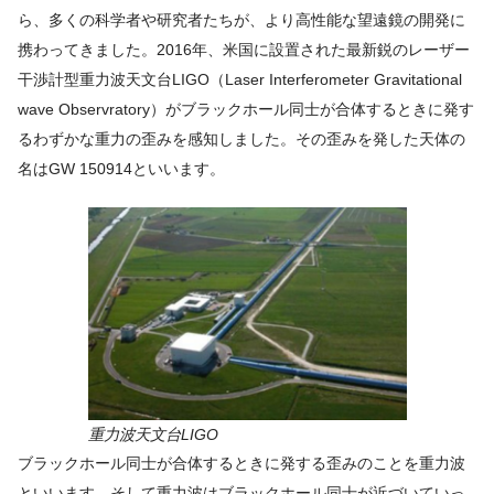
ら、多くの科学者や研究者たちが、より高性能な望遠鏡の開発に
携わってきました。2016年、米国に設置された最新鋭のレーザー
干渉計型重力波天文台LIGO（Laser Interferometer Gravitational
wave Observratory）がブラックホール同士が合体するときに発す
るわずかな重力の歪みを感知しました。その歪みを発した天体の
名はGW 150914といいます。
重力波天文台LIGO
ブラックホール同士が合体するときに発する歪みのことを重力波
といいます。そして重力波はブラックホール同士が近づいていっ