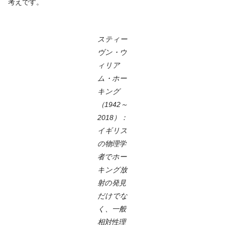
考えです。
スティー
ヴン・ウ
ィリア
ム・ホー
キング
（1942～
2018）：
イギリス
の物理学
者でホー
キング放
射の発見
だけでな
く、一般
相対性理