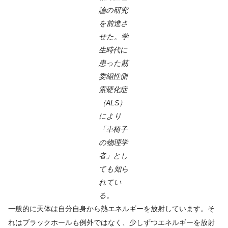
論の研究
を前進さ
せた。学
生時代に
患った筋
委縮性側
索硬化症
（ALS）
により
「車椅子
の物理学
者」とし
ても知ら
れてい
る。
一般的に天体は自分自身から熱エネルギーを放射しています。そ
れはブラックホールも例外ではなく、少しずつエネルギーを放射