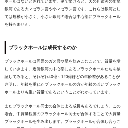
ホールはないとされています。例で挙げると、天の川銀河の衛星
銀河である大マゼラン雲や小マゼラン雲です。これらは銀河とし
ては規模が小さく、小さい銀河の場合は中心部にブラックホール
を持ちません。
ブラックホールは成長するのか
ブラックホールは周囲のガス雲や星を飲みこむことで、質量を増
していきます。近傍銀河の中心部にあるブラックホールたちを検
証してみると、それぞれ40億～120億ほどの年齢差があることが
判明し、年齢を重ねたブラックホールの方が年齢の若いブラック
ホールよりも重い質量であるということがわかっています。
またブラックホール同士の合体による成長もあるでしょう。この
場合、中質量程度のブラックホール同士が合体することで大質量
ブラックホールを生み出します。ブラックホールが合体し合うこ