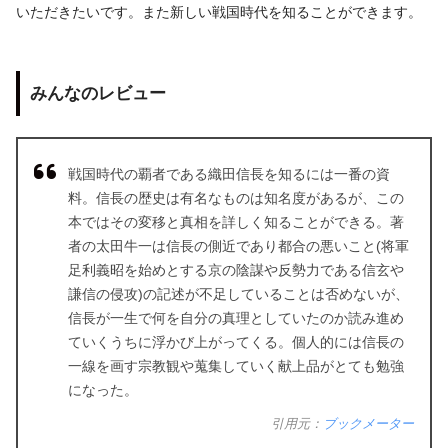
いただきたいです。また新しい戦国時代を知ることができます。
みんなのレビュー
戦国時代の覇者である織田信長を知るには一番の資
料。信長の歴史は有名なものは知名度があるが、この
本ではその変移と真相を詳しく知ることができる。著
者の太田牛一は信長の側近であり都合の悪いこと(将軍
足利義昭を始めとする京の陰謀や反勢力である信玄や
謙信の侵攻)の記述が不足していることは否めないが、
信長が一生で何を自分の真理としていたのか読み進め
ていくうちに浮かび上がってくる。個人的には信長の
一線を画す宗教観や蒐集していく献上品がとても勉強
になった。
引用元：
ブックメーター