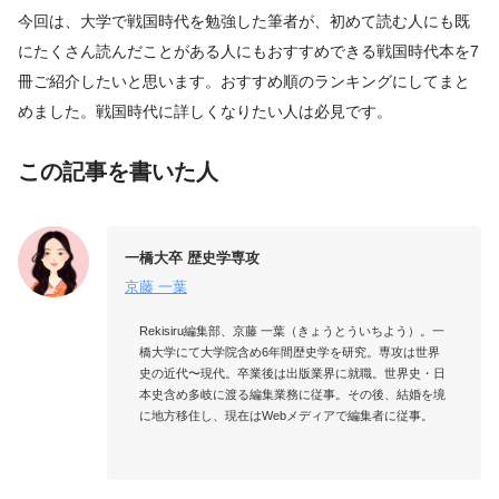
今回は、大学で戦国時代を勉強した筆者が、初めて読む人にも既
にたくさん読んだことがある人にもおすすめできる戦国時代本を7
冊ご紹介したいと思います。おすすめ順のランキングにしてまと
めました。戦国時代に詳しくなりたい人は必見です。
この記事を書いた人
一橋大卒 歴史学専攻
京藤 一葉
Rekisiru編集部、京藤 一葉（きょうとういちよう）。一
橋大学にて大学院含め6年間歴史学を研究。専攻は世界
史の近代〜現代。卒業後は出版業界に就職。世界史・日
本史含め多岐に渡る編集業務に従事。その後、結婚を境
に地方移住し、現在はWebメディアで編集者に従事。
