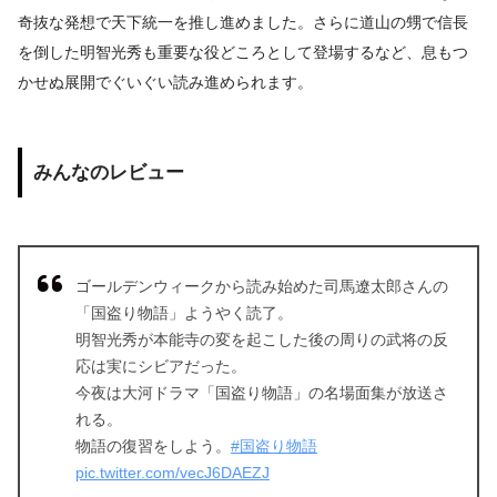
奇抜な発想で天下統一を推し進めました。さらに道山の甥で信長
を倒した明智光秀も重要な役どころとして登場するなど、息もつ
かせぬ展開でぐいぐい読み進められます。
みんなのレビュー
ゴールデンウィークから読み始めた司馬遼太郎さんの
「国盗り物語」ようやく読了。
明智光秀が本能寺の変を起こした後の周りの武将の反
応は実にシビアだった。
今夜は大河ドラマ「国盗り物語」の名場面集が放送さ
れる。
物語の復習をしよう。
#国盗り物語
pic.twitter.com/vecJ6DAEZJ