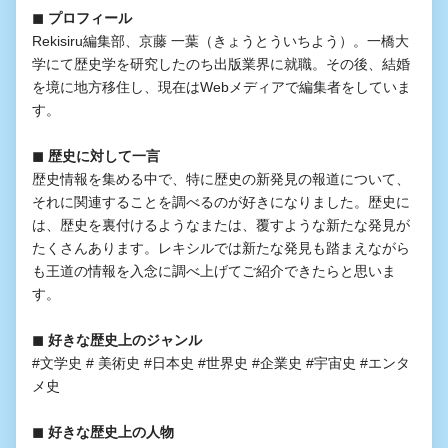
◼︎ プロフィール
Rekisiru編集部、京藤 一葉（きょうとういちよう）。一橋大
学にて歴史学を研究したのち出版業界に就職。その後、結婚
を境に地方移住し、現在はWebメディアで編集者をしていま
す。
◼︎ 歴史に対して一言
歴史情報を集める中で、特に歴史の新発見の報道について、
それに関連することを調べるのが好きになりました。歴史に
は、歴史を裏付けるようなまたは、覆すような新たな発見が
たくさんあります。レキシルでは新たな発見も踏まえながら
も王道の情報を入念に調べ上げてご紹介できたらと思いま
す。
◼︎ 好きな歴史上のジャンル
#文学史 # 美術史 #日本史 #世界史 #企業史 #宇宙史 #エンタ
メ史
◼︎ 好きな歴史上の人物