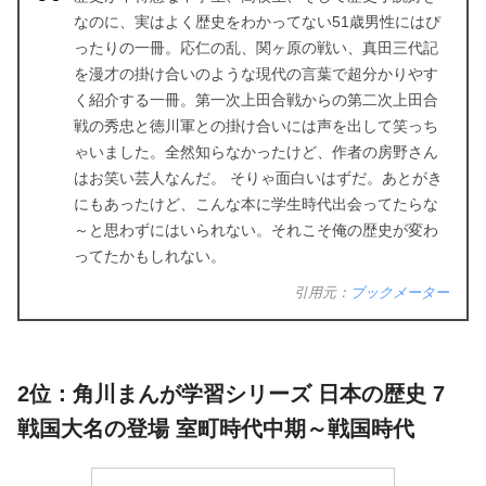
なのに、実はよく歴史をわかってない51歳男性にはぴ
ったりの一冊。応仁の乱、関ヶ原の戦い、真田三代記
を漫才の掛け合いのような現代の言葉で超分かりやす
く紹介する一冊。第一次上田合戦からの第二次上田合
戦の秀忠と徳川軍との掛け合いには声を出して笑っち
ゃいました。全然知らなかったけど、作者の房野さん
はお笑い芸人なんだ。 そりゃ面白いはずだ。あとがき
にもあったけど、こんな本に学生時代出会ってたらな
～と思わずにはいられない。それこそ俺の歴史が変わ
ってたかもしれない。
引用元：
ブックメーター
2位：角川まんが学習シリーズ 日本の歴史 7
戦国大名の登場 室町時代中期～戦国時代