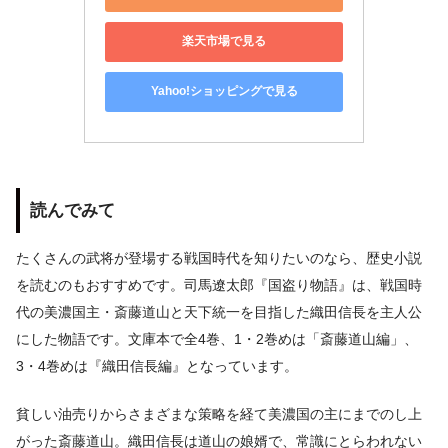
楽天市場で見る
Yahoo!ショッピングで見る
読んでみて
たくさんの武将が登場する戦国時代を知りたいのなら、歴史小説
を読むのもおすすめです。司馬遼太郎『国盗り物語』は、戦国時
代の美濃国主・斎藤道山と天下統一を目指した織田信長を主人公
にした物語です。文庫本で全4巻、1・2巻めは「斎藤道山編」、
3・4巻めは『織田信長編』となっています。
貧しい油売りからさまざまな策略を経て美濃国の主にまでのし上
がった斎藤道山。織田信長は道山の娘婿で、常識にとらわれない