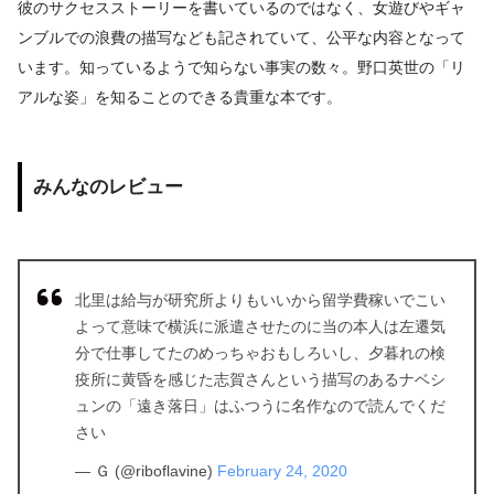
彼のサクセスストーリーを書いているのではなく、女遊びやギャ
ンブルでの浪費の描写なども記されていて、公平な内容となって
います。知っているようで知らない事実の数々。野口英世の「リ
アルな姿」を知ることのできる貴重な本です。
みんなのレビュー
北里は給与が研究所よりもいいから留学費稼いでこい
よって意味で横浜に派遣させたのに当の本人は左遷気
分で仕事してたのめっちゃおもしろいし、夕暮れの検
疫所に黄昏を感じた志賀さんという描写のあるナベシ
ュンの「遠き落日」はふつうに名作なので読んでくだ
さい
— Ｇ (@riboflavine)
February 24, 2020