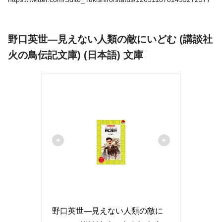
野口英世―見えない人類の敵にいどむ (講談社
火の鳥伝記文庫) (日本語) 文庫
野口英世―見えない人類の敵に