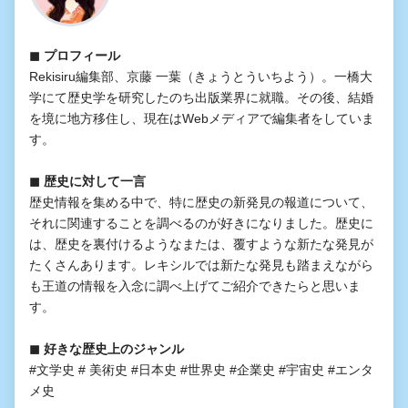
◼︎ プロフィール
Rekisiru編集部、京藤 一葉（きょうとういちよう）。一橋大
学にて歴史学を研究したのち出版業界に就職。その後、結婚
を境に地方移住し、現在はWebメディアで編集者をしていま
す。
◼︎ 歴史に対して一言
歴史情報を集める中で、特に歴史の新発見の報道について、
それに関連することを調べるのが好きになりました。歴史に
は、歴史を裏付けるようなまたは、覆すような新たな発見が
たくさんあります。レキシルでは新たな発見も踏まえながら
も王道の情報を入念に調べ上げてご紹介できたらと思いま
す。
◼︎ 好きな歴史上のジャンル
#文学史 # 美術史 #日本史 #世界史 #企業史 #宇宙史 #エンタ
メ史