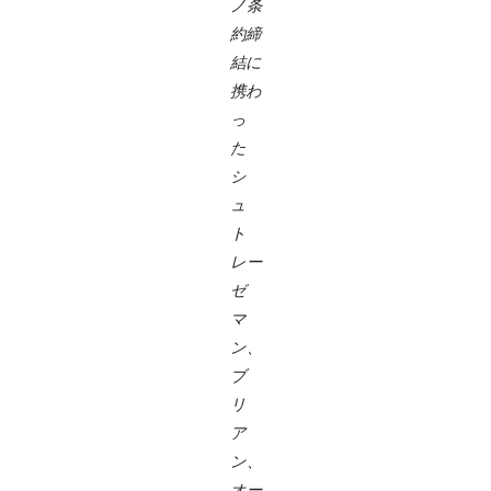
ノ条
約締
結に
携わ
っ
た
シ
ュ
ト
レー
ゼ
マ
ン、
ブ
リ
ア
ン、
オー