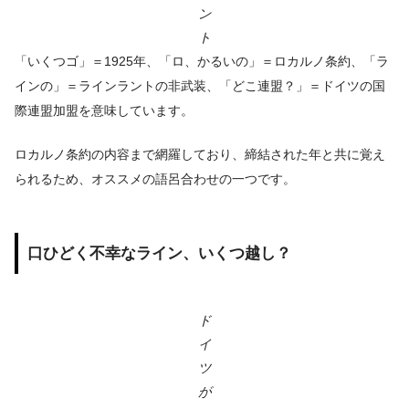
ン
ト
「いくつゴ」＝1925年、「ロ、かるいの」＝ロカルノ条約、「ラ
インの」＝ラインラントの非武装、「どこ連盟？」＝ドイツの国
際連盟加盟を意味しています。
ロカルノ条約の内容まで網羅しており、締結された年と共に覚え
られるため、オススメの語呂合わせの一つです。
口ひどく不幸なライン、いくつ越し？
ド
イ
ツ
が