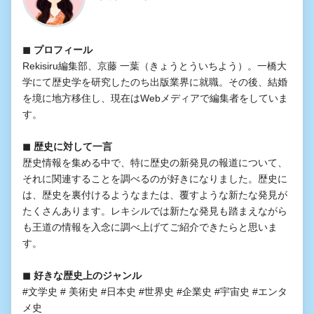
◼︎ プロフィール
Rekisiru編集部、京藤 一葉（きょうとういちよう）。一橋大
学にて歴史学を研究したのち出版業界に就職。その後、結婚
を境に地方移住し、現在はWebメディアで編集者をしていま
す。
◼︎ 歴史に対して一言
歴史情報を集める中で、特に歴史の新発見の報道について、
それに関連することを調べるのが好きになりました。歴史に
は、歴史を裏付けるようなまたは、覆すような新たな発見が
たくさんあります。レキシルでは新たな発見も踏まえながら
も王道の情報を入念に調べ上げてご紹介できたらと思いま
す。
◼︎ 好きな歴史上のジャンル
#文学史 # 美術史 #日本史 #世界史 #企業史 #宇宙史 #エンタ
メ史