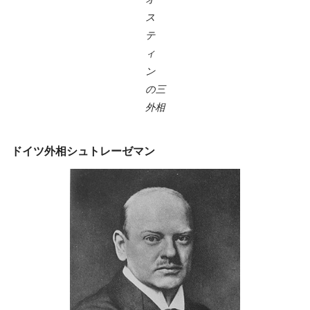
ス
テ
ィ
ン
の三
外相
ドイツ外相シュトレーゼマン