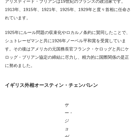
アリスティード・ブリアンは19世紀のフランスの政治家です。
1913年、1915年、1921年、1925年、1929年と度々首相に任命さ
れています。
1925年にルール問題の収束化やロカルノ条約に賛同したことで、
シュトレーゼマンと共に1926年ノーベル平和賞を受賞していま
す。その後はアメリカの元国務長官フランク・ケロッグと共にケ
ロッグ・ブリアン協定の締結に尽力し、精力的に国際関係の是正
に努めました。
イギリス外相オースティン・チェンバレン
サ
ー・
ジ
ョ
ゼ