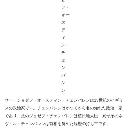
フ・
オー
ス
テ
ィ
ン・
チ
ェ
ン
バ
レ
ン
サー・ジョゼフ・オースティン・チェンバレンは19世紀のイギリ
スの政治家です。チェンバレンはかつてから名の知れた政治一家
であり、父のジョゼフ・チェンバレンは植民地大臣、異母弟のネ
ヴィル・チェンバレンは首相を努めた経歴の持ち主です。