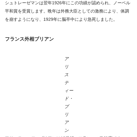
シュトレーゼマンは翌年1926年にこの功績が認められ、ノーベル
平和賞を受賞します。晩年は外務大臣としての激務により、体調
を崩すようになり、1929年に脳卒中により急死しました。
フランス外相ブリアン
ア
リ
ス
テ
ィー
ド・
ブ
リ
ア
ン