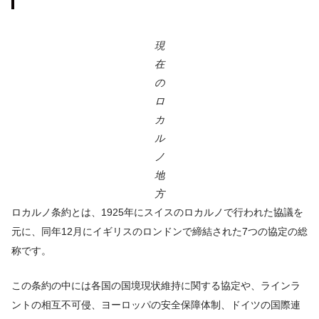
現
在
の
ロ
カ
ル
ノ
地
方
ロカルノ条約とは、1925年にスイスのロカルノで行われた協議を
元に、同年12月にイギリスのロンドンで締結された7つの協定の総
称です。
この条約の中には各国の国境現状維持に関する協定や、ラインラ
ントの相互不可侵、ヨーロッパの安全保障体制、ドイツの国際連