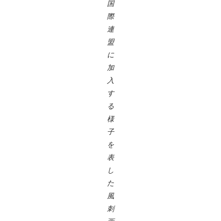
国
際
連
盟
に
加
入
す
る
様
子
を
表
し
た
風
刺