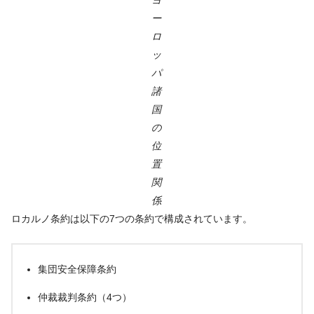
ー
ロ
ッ
パ
諸
国
の
位
置
関
係
ロカルノ条約は以下の7つの条約で構成されています。
集団安全保障条約
仲裁裁判条約（4つ）