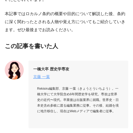
本記事ではロカルノ条約の概要や目的について解説した後、条約
に深く関わったとされる人物や覚え方についてもご紹介していき
ます。ぜひ最後までお読みください。
この記事を書いた人
一橋大卒 歴史学専攻
京藤 一葉
Rekisiru編集部、京藤 一葉（きょうとういちよう）。一
橋大学にて大学院含め6年間歴史学を研究。専攻は世界
史の近代〜現代。卒業後は出版業界に就職。世界史・日
本史含め多岐に渡る編集業務に従事。その後、結婚を境
に地方移住し、現在はWebメディアで編集者に従事。
