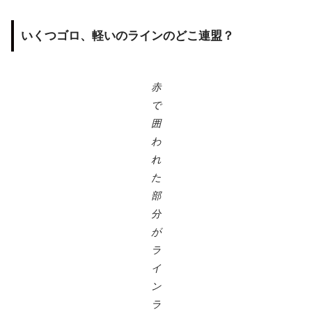
いくつゴロ、軽いのラインのどこ連盟？
赤
で
囲
わ
れ
た
部
分
が
ラ
イ
ン
ラ