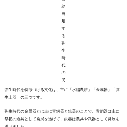
給
自
足
す
る
弥
生
時
代
の
民
弥生時代を特徴づける文化は、主に「水稲農耕」「金属器」「弥
生土器」の三つです。
弥生時代の金属器とは主に青銅器と鉄器のことで、青銅器は主に
祭祀の道具として発展を遂げて、鉄器は農具や武器として発展を
遂げました。