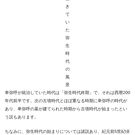
き
て
い
た
弥
生
時
代
の
風
景
卑弥呼が統治していた時代は「弥生時代終期」で、それは西暦200
年代前半です。次の古墳時代とほぼ重なる時期に卑弥呼の時代が
あり、卑弥呼の墓が建てられた時期から古墳時代が始まったとい
う説もあります。
ちなみに、弥生時代の始まりについては諸説あり、紀元前5世紀頃