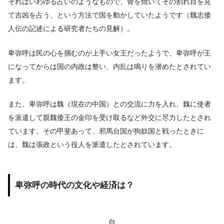
それはいわゆる占いのようなもので、骨を焼いてその割れ目を見
て吉凶を占う、という方法で国を動かしていたようです（魏志倭
人伝の記述による研究者たちの見解）。
卑弥呼は民の心を掴むのが上手い女王だったようで、卑弥呼が王
になってからは国の内政は整い、内乱は鳴りを潜めたとされてい
ます。
また、卑弥呼は魏（現在の中国）との交流に力を入れ、魏に使者
を派遣して親魏倭王の金印を受け取るなど外交に尽力したとされ
ています。その甲斐あって、邪馬台国が狗奴国と戦ったときに
は、魏は張政という役人を派遣したとされています。
卑弥呼の時代の文化や経済は？
自