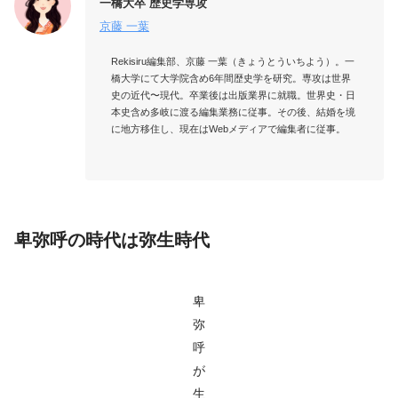
一橋大卒 歴史学専攻
京藤 一葉
Rekisiru編集部、京藤 一葉（きょうとういちよう）。一
橋大学にて大学院含め6年間歴史学を研究。専攻は世界
史の近代〜現代。卒業後は出版業界に就職。世界史・日
本史含め多岐に渡る編集業務に従事。その後、結婚を境
に地方移住し、現在はWebメディアで編集者に従事。

卑弥呼の時代は弥生時代
卑
弥
呼
が
生