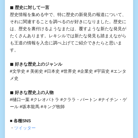
◼︎ 歴史に対して一言
歴史情報を集める中で、特に歴史の新発見の報道について、
それに関連することを調べるのが好きになりました。歴史に
は、歴史を裏付けるようなまたは、覆すような新たな発見が
たくさんあります。レキシルでは新たな発見も踏まえながら
も王道の情報を入念に調べ上げてご紹介できたらと思いま
す。
◼︎ 好きな歴史上のジャンル
#文学史 # 美術史 #日本史 #世界史 #企業史 #宇宙史 #エンタ
メ史
◼︎ 好きな歴史上の人物
#樋口一葉 #クレオパトラ #クララ・バートン #ナイチン・ゲ
ール #坂本龍馬 #キング牧師
■ 各種SNS
・
ツイッター