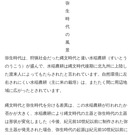
弥
生
時
代
の
風
景
弥生時代は、狩猟社会だった縄文時代と違い水稲農耕（すいとう
のうこう）が盛んで、水稲農耕は縄文時代後期に北九州に上陸し
た渡来人によってもたらされたと言われています。自然環境に左
右されにくい水稲農耕（主に米の栽培）は、またたく間に周辺地
域に広がったとされています。
縄文時代と弥生時代を分ける差異は、この水稲農耕が行われたか
否かが大きく、水稲農耕により縄文時代の土器と弥生時代の土器
は形状が変化しました（今後、紀元前10世紀以前に制作された弥
生土器が発見された場合、弥生時代の起源は紀元前10世紀以前に