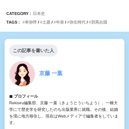
CATEGORY :
日本史
TAGS :
卑弥呼
土器
年表
弥生時代
邪馬台国
この記事を書いた人
京藤 一葉
◼︎ プロフィール
Rekisiru編集部、京藤 一葉（きょうとういちよう）。一橋大
学にて歴史学を研究したのち出版業界に就職。その後、結婚
を境に地方移住し、現在はWebメディアで編集者をしていま
す。