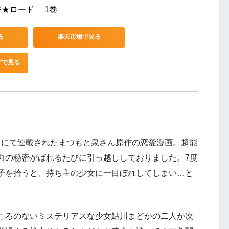
★ロード 　1巻
る
楽天市場で見る
グで見る
ンプ』にて連載されたまつもと泉さん原作の恋愛漫画。超能
力の秘密がばれるたびに引っ越ししておりました。7度
子を拾うと、持ち主の少女に一目ぼれしてしまい…と
ころのないミステリアスな少女鮎川まどかの二人が次