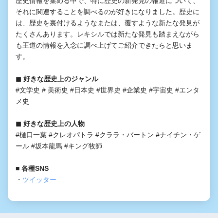
歴史情報を集める中で、特に歴史の新発見の報道について、
それに関連することを調べるのが好きになりました。歴史に
は、歴史を裏付けるようなまたは、覆すような新たな発見が
たくさんあります。レキシルでは新たな発見も踏まえながら
も王道の情報を入念に調べ上げてご紹介できたらと思いま
す。
◼︎ 好きな歴史上のジャンル
#文学史 # 美術史 #日本史 #世界史 #企業史 #宇宙史 #エンタ
メ史
◼︎ 好きな歴史上の人物
#樋口一葉 #クレオパトラ #クララ・バートン #ナイチン・ゲ
ール #坂本龍馬 #キング牧師
■ 各種SNS
・
ツイッター