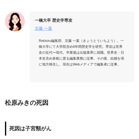
一橋大卒 歴史学専攻
京藤 一葉
Rekisiru編集部、京藤 一葉（きょうとういちよう）。一
橋大学にて大学院含め6年間歴史学を研究。専攻は世界
史の近代〜現代。卒業後は出版業界に就職。世界史・日
本史含め多岐に渡る編集業務に従事。その後、結婚を境
に地方移住し、現在はWebメディアで編集者に従事。

松原みきの死因
死因は子宮頸がん