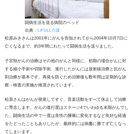
闘病生活を送る病院のベッド
出典：
LIFULL介護
松原みきさんは2001年にがんを告知されてから2004年10月7日に
亡くなるまで、約3年間にわたって闘病生活を送りました。
子宮頸がんの治療はその他のがんと同様に、初期の場合がんに対
する縮小手術や切除手術、進行したがんには放射線治療と抗がん
剤治療が基本です。再発を防ぐため治療後も数年間は定期的な診
察・検査の実施が推奨されています。
松原さんはがんが発覚してすぐ、音楽活動をすべて休止して治療
に専念します。がんの進行度はステージ4でいわゆる末期がんでし
た。闘病生活の中で一度は良性の腫瘍に変化するなど良好な経過
をたどったこともありしたが、最終的には病魔に勝てず亡くなっ
てしまいます。