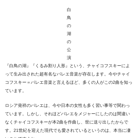
白
鳥
の
湖
の
公
演
『白鳥の湖』『くるみ割り人形』という、チャイコフスキーによ
って生み出された超有名なバレエ音楽が存在します。今やチャイ
コフスキー＝バレエ音楽と言えるほど、多くの人がこの2曲を知っ
ています。
ロシア発祥のバレエは、今や日本の女性も多く習い事等で関わっ
ています。しかし、それほどバレエをメジャーにしたのは間違い
なくチャイコフスキーが本2曲を作曲し、世に送り出したからで
す。21世紀を迎えた現代でも愛されているというのは、本当に凄