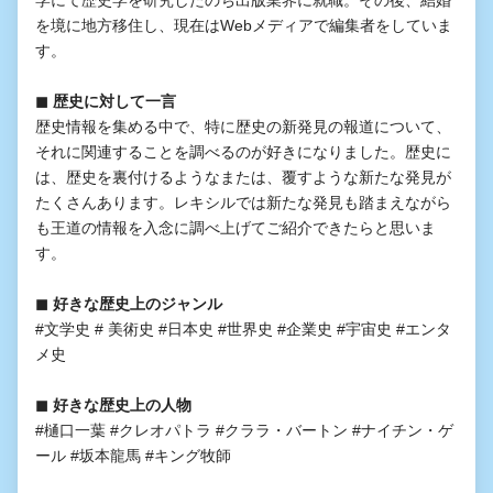
学にて歴史学を研究したのち出版業界に就職。その後、結婚
を境に地方移住し、現在はWebメディアで編集者をしていま
す。
◼︎ 歴史に対して一言
歴史情報を集める中で、特に歴史の新発見の報道について、
それに関連することを調べるのが好きになりました。歴史に
は、歴史を裏付けるようなまたは、覆すような新たな発見が
たくさんあります。レキシルでは新たな発見も踏まえながら
も王道の情報を入念に調べ上げてご紹介できたらと思いま
す。
◼︎ 好きな歴史上のジャンル
#文学史 # 美術史 #日本史 #世界史 #企業史 #宇宙史 #エンタ
メ史
◼︎ 好きな歴史上の人物
#樋口一葉 #クレオパトラ #クララ・バートン #ナイチン・ゲ
ール #坂本龍馬 #キング牧師