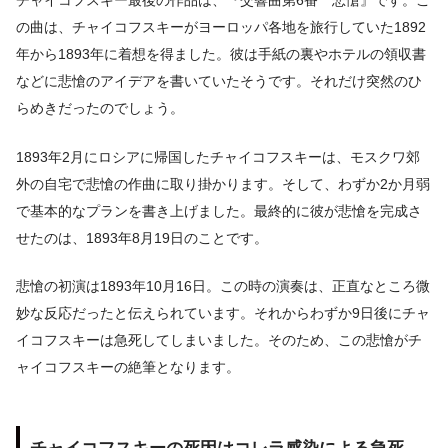
チャイコフスキー最後の作品は、『交響曲第6番 悲愴』です。こ
の曲は、チャイコフスキーがヨーロッパ各地を旅行していた1892
年から1893年に着想を得ました。彼は手紙の裏やホテルの領収書
などに悲愴のアイデアを書いていたそうです。それだけ突然のひ
らめきだったのでしょう。
1893年2月にロシアに帰国したチャイコフスキーは、モスクワ郊
外の自宅で悲愴の作曲に取り掛かります。そして、わずか2か月弱
で基本的なプランを書き上げました。最終的に彼が悲愴を完成さ
せたのは、1893年8月19日のことです。
悲愴の初演は1893年10月16日。この時の演奏は、正直なところ微
妙な反応だったと伝えられています。それからわずか9日後にチャ
イコフスキーは急死してしまいました。そのため、この悲愴がチ
ャイコフスキーの絶筆となります。