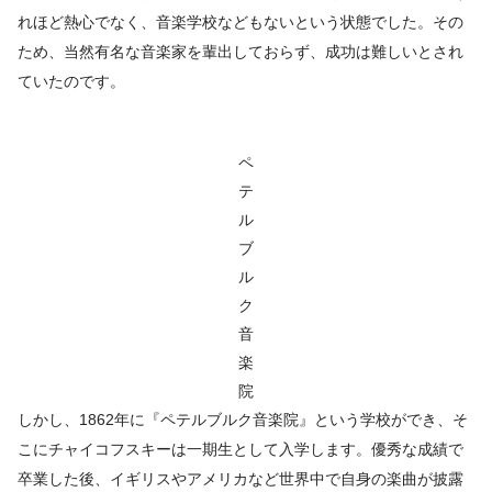
れほど熱心でなく、音楽学校などもないという状態でした。その
ため、当然有名な音楽家を輩出しておらず、成功は難しいとされ
ていたのです。
ペ
テ
ル
ブ
ル
ク
音
楽
院
しかし、1862年に『ペテルブルク音楽院』という学校ができ、そ
こにチャイコフスキーは一期生として入学します。優秀な成績で
卒業した後、イギリスやアメリカなど世界中で自身の楽曲が披露