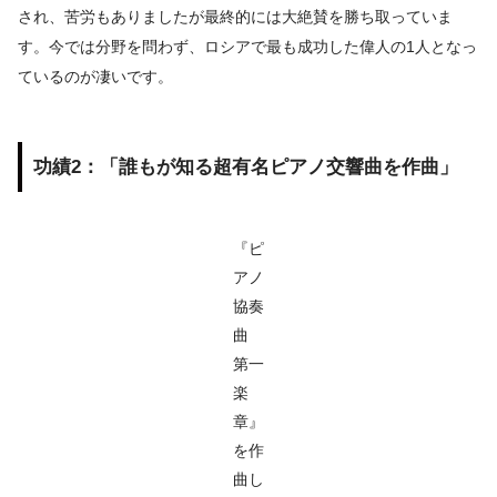
され、苦労もありましたが最終的には大絶賛を勝ち取っていま
す。今では分野を問わず、ロシアで最も成功した偉人の1人となっ
ているのが凄いです。
功績2：「誰もが知る超有名ピアノ交響曲を作曲」
『ピ
アノ
協奏
曲
第一
楽
章』
を作
曲し