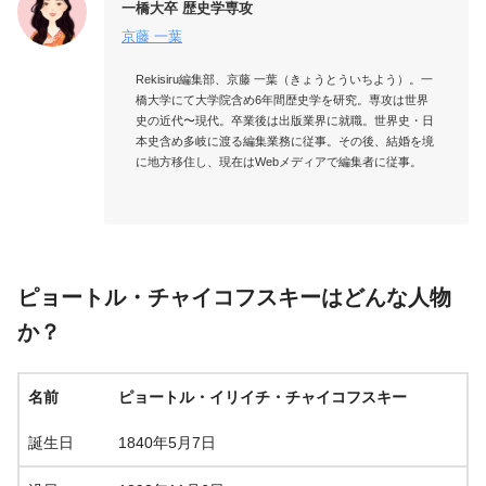
一橋大卒 歴史学専攻
京藤 一葉
Rekisiru編集部、京藤 一葉（きょうとういちよう）。一
橋大学にて大学院含め6年間歴史学を研究。専攻は世界
史の近代〜現代。卒業後は出版業界に就職。世界史・日
本史含め多岐に渡る編集業務に従事。その後、結婚を境
に地方移住し、現在はWebメディアで編集者に従事。

ピョートル・チャイコフスキーはどんな人物
か？
名前
ピョートル・イリイチ・チャイコフスキー
誕生日
1840年5月7日