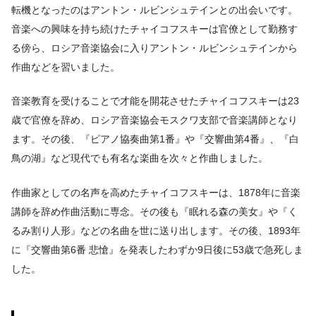
転機となったのはアントン・ルビンシュテインとの出会いです。
音楽への興味を持ち続けたチャイコフスキーは官僚として勤務す
る傍ら、ロシア音楽協会に入りアントン・ルビンシュテインから
作曲などを習いました。
音楽教育を受けることで才能を開花させたチャイコフスキーは23
歳で官僚を辞め、ロシア音楽協会モスクワ支部で音楽講師となり
ます。その後、『ピアノ協奏曲第1番』や『交響曲第4番』、『白
鳥の湖』など現代でも有名な楽曲を次々と作曲しました。
作曲家としての名声を高めたチャイコフスキーは、1878年に音楽
講師を辞め作曲活動に専念。その後も『眠れる森の美女』や『く
るみ割り人形』などの名曲を世に送り出します。その後、1893年
に『交響曲第6番 悲愴』を発表したわずか9日後に53歳で急死しま
した。