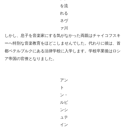
を流
れる
ネヴ
ァ川
しかし、息子を音楽家にする気がなかった両親はチャイコフスキ
ーへ特別な音楽教育をほどこしませんでした。代わりに彼は、首
都ペテルブルクにある法律学校に入学します。学校卒業後はロシ
ア帝国の官僚となりました。
アン
ト
ン・
ルビ
ンシ
ュテ
イン