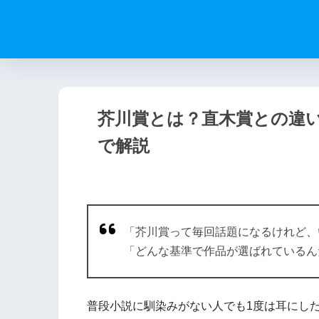
芥川賞とは？直木賞との違
で解説
「芥川賞って毎回話題になるけれど、
「どんな基準で作品が選ばれているん
普段小説に馴染みがない人でも1度は耳にし