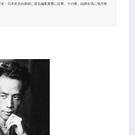
界史・日本史含め多岐に渡る編集業務に従事。その後、結婚を境に地方移

