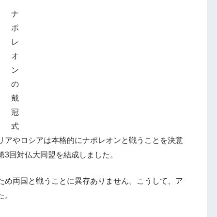
ナ
ポ
レ
オ
ン
の
戴
冠
式
リアやロシアは本格的にナポレオンと戦うことを決意
第3回対仏大同盟を結成しました。
ため両国と戦うことに異存ありません。こうして、ア
た。