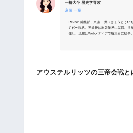
一橋大卒 歴史学専攻
京藤 一葉
Rekisiru編集部、京藤 一葉（きょう
近代〜現代。卒業後は出版業界に就職。世
住し、現在はWebメディアで編集者に従事。
アウステルリッツの三帝会戦と