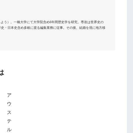
とういちよう）。一橋大学にて大学院含め6年間歴史学を研究。専攻は世界史の
界史・日本史含め多岐に渡る編集業務に従事。その後、結婚を境に地方移


は
ア
ウ
ス
テ
ル