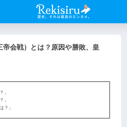
三帝会戦）とは？原因や勝敗、皇
？」
？」
は？」