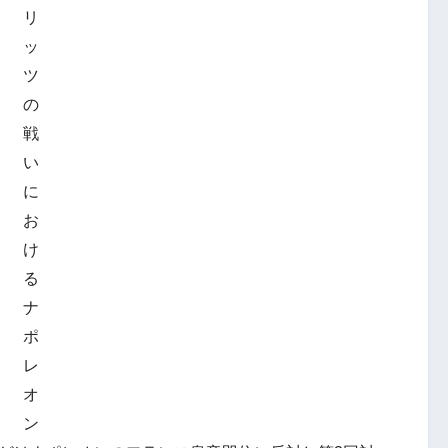
リ
ッ
ツ
の
戦
い
に
お
け
る
ナ
ポ
レ
オ
ン