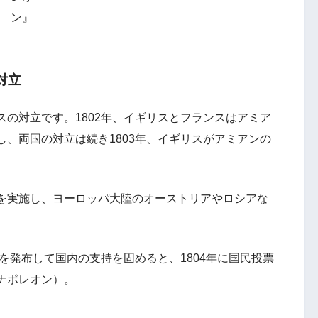
ン』
対立
の対立です。1802年、イギリスとフランスはアミア
、両国の対立は続き1803年、イギリスがアミアンの
。
を実施し、ヨーロッパ大陸のオーストリアやロシアな
。
典を発布して国内の支持を固めると、1804年に国民投票
ナポレオン）。