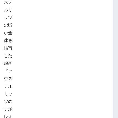
ステ
ルリ
ッツ
の戦
い全
体を
描写
した
絵画
『ア
ウス
テル
リッ
ツの
ナポ
レオ