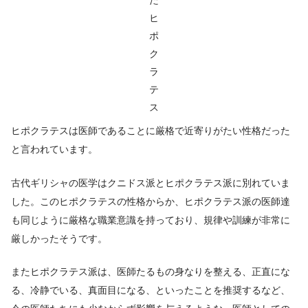
ヒ
ポ
ク
ラ
テ
ス
ヒポクラテスは医師であることに厳格で近寄りがたい性格だった
と言われています。
古代ギリシャの医学はクニドス派とヒポクラテス派に別れていま
した。このヒポクラテスの性格からか、ヒポクラテス派の医師達
も同じように厳格な職業意識を持っており、規律や訓練が非常に
厳しかったそうです。
またヒポクラテス派は、医師たるもの身なりを整える、正直にな
る、冷静でいる、真面目になる、といったことを推奨するなど、