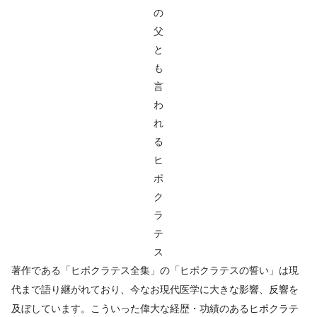
の
父
と
も
言
わ
れ
る
ヒ
ポ
ク
ラ
テ
ス
著作である「ヒポクラテス全集」の「ヒポクラテスの誓い」は現
代まで語り継がれており、今なお現代医学に大きな影響、反響を
及ぼしています。こういった偉大な経歴・功績のあるヒポクラテ