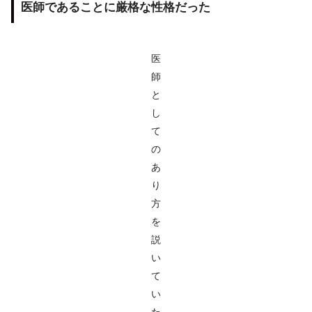
医師であることに厳格な性格だった
医
師
と
し
て
の
あ
り
方
を
説
い
て
い
た