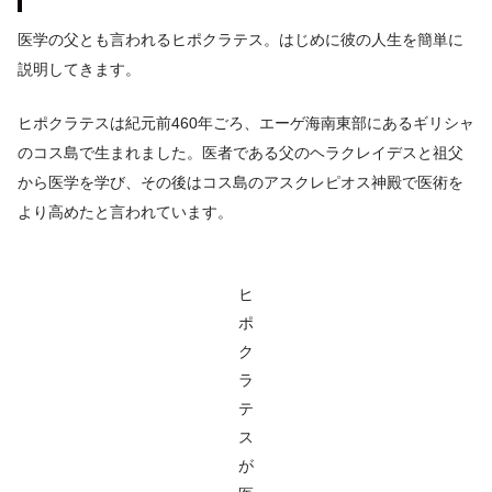
医学の父とも言われるヒポクラテス。はじめに彼の人生を簡単に
説明してきます。
ヒポクラテスは紀元前460年ごろ、エーゲ海南東部にあるギリシャ
のコス島で生まれました。医者である父のヘラクレイデスと祖父
から医学を学び、その後はコス島のアスクレピオス神殿で医術を
より高めたと言われています。
ヒ
ポ
ク
ラ
テ
ス
が