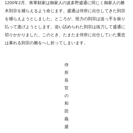
1200年2月、将軍頼家は御家人の波多野盛通に同じく御家人の勝
木則宗を捕らえるよう命じます。盛通は侍所に出仕してきた則宗
を捕らえようとしました。ところが、怪力の則宗は追っ手を振り
払って逃げようとします。追い詰められた則宗は抜刀して盛通に
切りかかりました。このとき、たまたま侍所に出仕していた重忠
は暴れる則宗の腕をへし折ってしまいます。
侍
所
長
官
の
和
田
義
盛