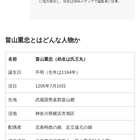
に地方移住し、現在はWebメディアで編集者に従事。

畠山重忠とはどんな人物か
名前
畠山重忠（幼名は氏王丸）
誕生日
不明（生年は1164年）
没日
1205年7月10日
生地
武蔵国男衾郡畠山郷
没地
神奈川県横浜市旭区
配偶者
北条時政の娘、足立遠元の娘