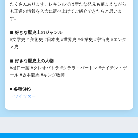
たくさんあります。レキシルでは新たな発見も踏まえながら
も王道の情報を入念に調べ上げてご紹介できたらと思いま
す。
◼︎ 好きな歴史上のジャンル
#文学史 # 美術史 #日本史 #世界史 #企業史 #宇宙史 #エンタ
メ史
◼︎ 好きな歴史上の人物
#樋口一葉 #クレオパトラ #クララ・バートン #ナイチン・ゲ
ール #坂本龍馬 #キング牧師
■ 各種SNS
・
ツイッター