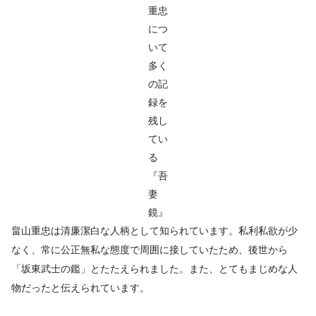
重忠
につ
いて
多く
の記
録を
残し
てい
る
『吾
妻
鏡』
畠山重忠は清廉潔白な人柄として知られています。私利私欲が少
なく、常に公正無私な態度で周囲に接していたため、後世から
「坂東武士の鑑」とたたえられました。また、とてもまじめな人
物だったと伝えられています。