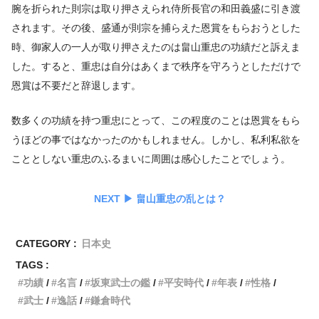
腕を折られた則宗は取り押さえられ侍所長官の和田義盛に引き渡
されます。その後、盛通が則宗を捕らえた恩賞をもらおうとした
時、御家人の一人が取り押さえたのは畠山重忠の功績だと訴えま
した。すると、重忠は自分はあくまで秩序を守ろうとしただけで
恩賞は不要だと辞退します。
数多くの功績を持つ重忠にとって、この程度のことは恩賞をもら
うほどの事ではなかったのかもしれません。しかし、私利私欲を
こととしない重忠のふるまいに周囲は感心したことでしょう。
NEXT ▶︎ 畠山重忠の乱とは？
CATEGORY :
日本史
TAGS :
功績
名言
坂東武士の鑑
平安時代
年表
性格
武士
逸話
鎌倉時代