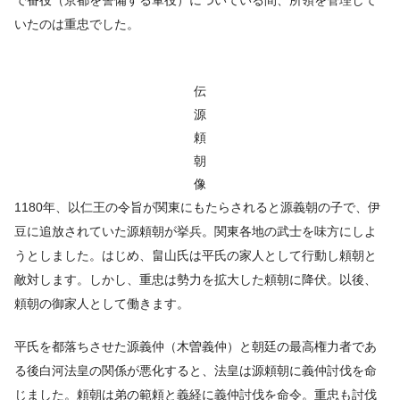
いたのは重忠でした。
伝
源
頼
朝
像
1180年、以仁王の令旨が関東にもたらされると源義朝の子で、伊
豆に追放されていた源頼朝が挙兵。関東各地の武士を味方にしよ
うとしました。はじめ、畠山氏は平氏の家人として行動し頼朝と
敵対します。しかし、重忠は勢力を拡大した頼朝に降伏。以後、
頼朝の御家人として働きます。
平氏を都落ちさせた源義仲（木曽義仲）と朝廷の最高権力者であ
る後白河法皇の関係が悪化すると、法皇は源頼朝に義仲討伐を命
じました。頼朝は弟の範頼と義経に義仲討伐を命令。重忠も討伐