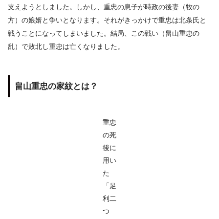
支えようとしました。しかし、重忠の息子が時政の後妻（牧の
方）の娘婿と争いとなります。それがきっかけで重忠は北条氏と
戦うことになってしまいました。結局、この戦い（畠山重忠の
乱）で敗北し重忠は亡くなりました。
畠山重忠の家紋とは？
重忠
の死
後に
用い
た
「足
利二
つ