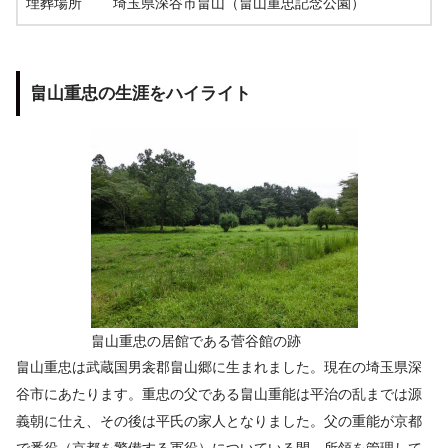
埋葬場所
埼玉県深谷市畠山（畠山重忠記念公園）
畠山重忠の生涯をハイライト
畠山重忠の居館である菅谷館の跡
畠山重忠は武蔵国男衾郡畠山郷に生まれました。現在の埼玉県深
谷市にあたります。重忠の父である畠山重能は平治の乱までは源
義朝に仕え、その後は平氏の家人となりました。父の重能が京都
で番役（京都を警備する軍役）についている間、所領を管理して