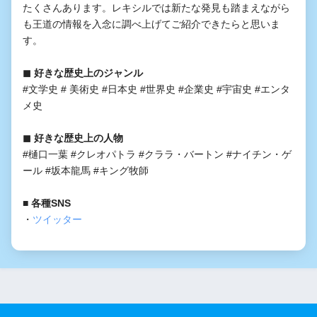
たくさんあります。レキシルでは新たな発見も踏まえながら
も王道の情報を入念に調べ上げてご紹介できたらと思いま
す。
◼︎ 好きな歴史上のジャンル
#文学史 # 美術史 #日本史 #世界史 #企業史 #宇宙史 #エンタ
メ史
◼︎ 好きな歴史上の人物
#樋口一葉 #クレオパトラ #クララ・バートン #ナイチン・ゲ
ール #坂本龍馬 #キング牧師
■ 各種SNS
・
ツイッター