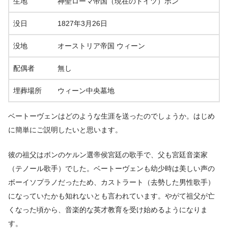
生地
神聖ローマ帝国（現在のドイツ）ボン
没日
1827年3月26日
没地
オーストリア帝国 ウィーン
配偶者
無し
埋葬場所
ウィーン中央墓地
ベートーヴェンはどのような生涯を送ったのでしょうか。はじめ
に簡単にご説明したいと思います。
彼の祖父はボンのケルン選帝侯宮廷の歌手で、父も宮廷音楽家
（テノール歌手）でした。ベートーヴェンも幼少時は美しい声の
ボーイソプラノだったため、カストラート（去勢した男性歌手）
になっていたかも知れないとも言われています。やがて祖父が亡
くなった頃から、音楽的な英才教育を受け始めるようになりま
す。