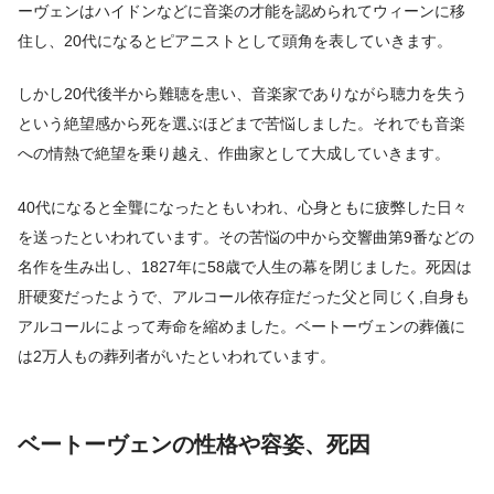
ーヴェンはハイドンなどに音楽の才能を認められてウィーンに移
住し、20代になるとピアニストとして頭角を表していきます。
しかし20代後半から難聴を患い、音楽家でありながら聴力を失う
という絶望感から死を選ぶほどまで苦悩しました。それでも音楽
への情熱で絶望を乗り越え、作曲家として大成していきます。
40代になると全聾になったともいわれ、心身ともに疲弊した日々
を送ったといわれています。その苦悩の中から交響曲第9番などの
名作を生み出し、1827年に58歳で人生の幕を閉じました。死因は
肝硬変だったようで、アルコール依存症だった父と同じく,自身も
アルコールによって寿命を縮めました。ベートーヴェンの葬儀に
は2万人もの葬列者がいたといわれています。
ベートーヴェンの性格や容姿、死因