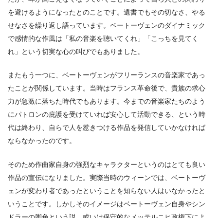
を避けるようになったとのことです。遺書でもその切なさ、やる
せなさを繰り返し語っています。ベートーヴェンのダイナミック
で感情的な作風は「私の音楽を聴いてくれ」「こっちを見てく
れ」という切実な心の叫びでもありました。
またもう一つに、ベートーヴェンがフリーランスの音楽家であっ
たことが関係しています。当時はフランス革命後で、貴族の求心
力が急激に落ちた時代でもあります。今までの音楽家たちのよう
にパトロンの庇護を受けていれば安心して活動できる、という時
代は終わり、自らで人を惹きつける作品を発信していかなければ
ならなかったのです。
そのため作曲家自身の強烈なキャラクターというのはとても良い
作品の宣伝になりました。実際当時のウィーンでは、ベートーヴ
ェンが変わり者であったということを知らない人はいなかったと
いうことです。しかしそのイメージはベートーヴェン自身やシン
ドラーの脚色という説、或いは保守的なメッテルニヒ政権下によ