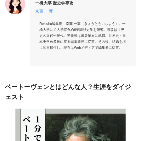
一橋大卒 歴史学専攻
京藤 一葉
Rekisiru編集部、京藤 一葉（きょうとういちよう）。一
橋大学にて大学院含め6年間歴史学を研究。専攻は世界
史の近代〜現代。卒業後は出版業界に就職。世界史・日
本史含め多岐に渡る編集業務に従事。その後、結婚を境
に地方移住し、現在はWebメディアで編集者に従事。

ベートーヴェンとはどんな人？生涯をダイジ
ェスト