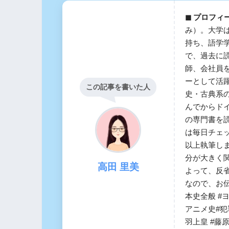
◼︎ プロフィ
み）。大学
持ち、語学
で、過去に読
師、会社員
ーとして活
この記事を書いた人
史・古典系
んでからドイ
の専門書を
は毎日チェッ
以上執筆し
分が大きく
高田 里美
よって、反
なので、お
本史全般 #
アニメ史#
羽上皇 #藤