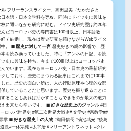
ール
フリーランスライター、高田里美（たかださと
は日本語・日本文学科を専攻。同時にドイツ史に興味を
学校に通いながら研究に励む。ドイツ史研究歴は約20年
んだヨーロッパ史の専門書は100冊以上。日本語教
を経て結婚し、現在は歴史研究を続けながらWebライタ
躍中。
◼︎ 歴史に対して一言
歴史好きの親の影響で、歴
の本を読み漁っていました。特に「アンネの日記」を読
ツ史に興味を持ち、今まで100冊以上はヨーロッパ史
読んでいます。現在もヨーロッパ史・日本史の最新研究
クしており、歴史にまつわる記事はこれまでに100本
ました。歴史の面白い所は、人の行動原理や心理的な部
関係していることだと思います。歴史を振り返ることに
省することもあれば活かすこともできるのが最大の魅力
伝え出来たら幸いです。
◼︎ 好きな歴史上のジャンル
#日
ヨーロッパ世界史 #第二次世界大戦史# 文学史 #宗教学##
犯罪学
◼︎ 好きな歴史上の人物
#織田信長 #菊池武光 #後鳥
原道長#一休宗純 #太宰治 #マリーアントワネット #クレ