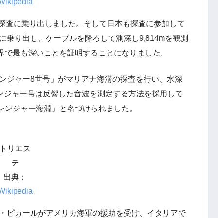
Wikipedia
の探査に乗り出しました。そして日本も探査に参加して
に乗り出し、ケーブルを降ろして測深し9,814mを観測
界で最も深いことを証明することになりました。
レンジャー8世号」がマリアナ海溝の探査を行い、水深
ャレンジャー号は反響した音波を測定する方法を採用して
レンジャー海淵」と名づけられました。
トリエス
テ
出典：
Wikipedia
ク・ピカールがアメリカ海軍の援助を受け、イタリアで