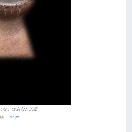
じないはあなた次第
出典：
Free pic