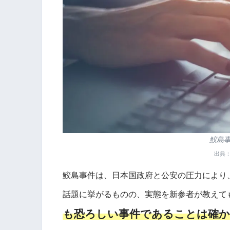
鮫島
出典
鮫島事件は、日本国政府と公安の圧力により
話題に挙がるものの、実態を新参者が教えて
も恐ろしい事件であることは確か