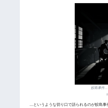
鮫島事件
…というような切り口で語られるのが鮫島事