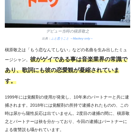
デビュー当時の槇原敬之
出典：
ふと思うこと ～Mackey only～
槇原敬之は「もう恋なんてしない」などの名曲を生み出したミュ
彼がゲイである事は音楽業界の常識で
ージシャン。
あり、歌詞にも彼の恋愛観が凝縮されていま
す。
1999年には覚醒剤の使用が発覚し、10年来のパートナーと共に逮
捕されます。2018年には覚醒剤の所持で逮捕されたものの、この
時は尿から陽性反応は出ていません。2度目の逮捕の間に、槇原敬
之とパートナーは袂を分かっており、今回の逮捕はパートナーに
よる復讐説も囁かれています。