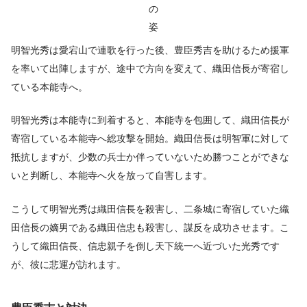
の
姿
明智光秀は愛宕山で連歌を行った後、豊臣秀吉を助けるため援軍
を率いて出陣しますが、途中で方向を変えて、織田信長が寄宿し
ている本能寺へ。
明智光秀は本能寺に到着すると、本能寺を包囲して、織田信長が
寄宿している本能寺へ総攻撃を開始。織田信長は明智軍に対して
抵抗しますが、少数の兵士か伴っていないため勝つことができな
いと判断し、本能寺へ火を放って自害します。
こうして明智光秀は織田信長を殺害し、二条城に寄宿していた織
田信長の嫡男である織田信忠も殺害し、謀反を成功させます。こ
うして織田信長、信忠親子を倒し天下統一へ近づいた光秀です
が、彼に悲運が訪れます。