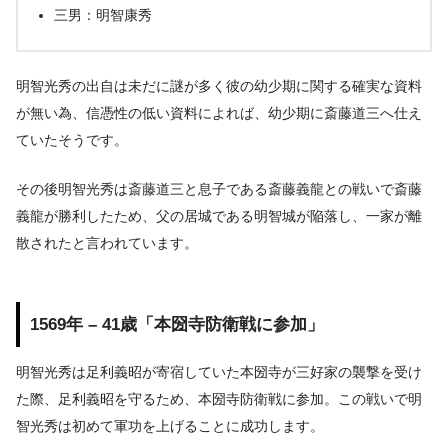
三男：明智康秀
明智光秀の出自は未だに謎が多く彼の幼少期に関する確実な資料
が無い為、信憑性の低い資料によれば、幼少期に斎藤道三へ仕え
ていたそうです。
その後明智光秀は斎藤道三と息子である斎藤義龍との戦いで斎藤
義龍が勝利したため、父の居城である明智城が陥落し、一家が離
散されたと言われています。
1569年 – 41歳「本圀寺防衛戦に参加」
明智光秀は足利義昭が寄宿していた本圀寺が三好家の襲撃を受け
た際、足利義昭を守るため、本圀寺防衛戦に参加。この戦いで明
智光秀は初めて軍功を上げることに成功します。