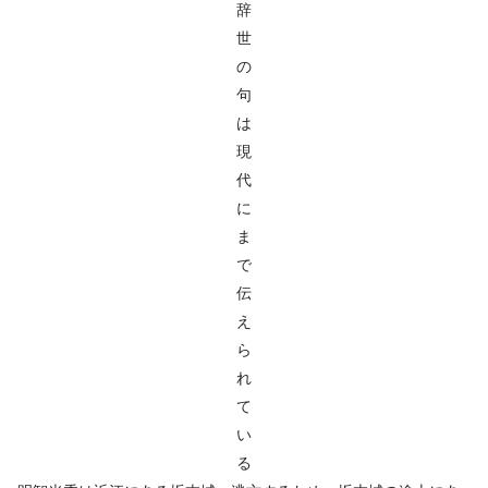
辞
世
の
句
は
現
代
に
ま
で
伝
え
ら
れ
て
い
る