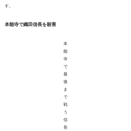
す。
本能寺で織田信長を殺害
本
能
寺
で
最
後
ま
で
戦
う
信
長