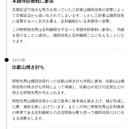
本圀寺防衛戦に参加
京都近辺で強大な勢力を持っていた三好家は織田信長の攻撃によっ
て京都近辺から追い出されてしまいます。しかし三好家は織田信長
に逆襲するべく兵力を蓄え、足利義昭がいる本圀寺へ攻撃。
この時明智光秀は足利義昭を守るべく本圀寺防衛戦へ参加し、功績
を挙げることに成功し、織田信長と足利義昭二人に仕えることにな
ります。
1571年
比叡山焼き討ち
明智光秀は織田信長行った比叡山焼き討ち作戦に参加。比叡山は織
田信長の焼き討ち作戦によって壊滅し、比叡山や近江の志賀などの
領土を明智光秀が与えられます。
明智光秀は織田信長から近江坂本に坂本城を築き上げ、城が完成し
た際、連歌を歌い上げています。またこの年に明智光秀は足利幕府
の将軍である足利義昭との主従関係を断ち切って織田信長だけに仕
える決断をします。