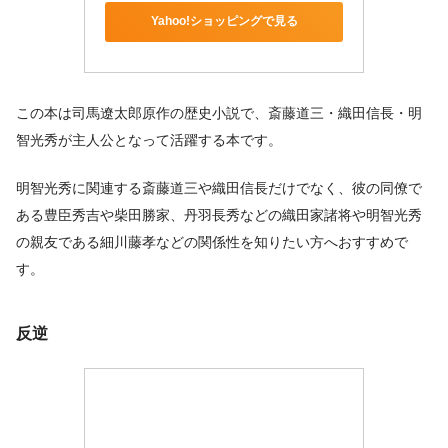
Yahoo!ショッピングで見る
この本は司馬遼太郎原作の歴史小説で、斎藤道三・織田信長・明
智光秀が主人公となって活躍する本です。
明智光秀に関連する斎藤道三や織田信長だけでなく、彼の同僚で
ある豊臣秀吉や柴田勝家、丹羽長秀などの織田家諸将や明智光秀
の親友である細川藤孝などの関係性を知りたい方へおすすめで
す。
反逆