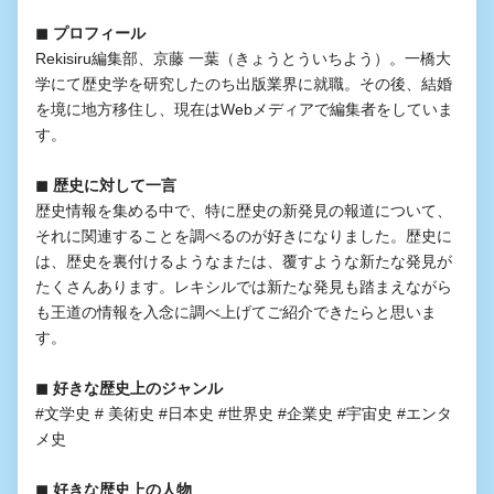
◼︎ プロフィール
Rekisiru編集部、京藤 一葉（きょうとういちよう）。一橋大
学にて歴史学を研究したのち出版業界に就職。その後、結婚
を境に地方移住し、現在はWebメディアで編集者をしていま
す。
◼︎ 歴史に対して一言
歴史情報を集める中で、特に歴史の新発見の報道について、
それに関連することを調べるのが好きになりました。歴史に
は、歴史を裏付けるようなまたは、覆すような新たな発見が
たくさんあります。レキシルでは新たな発見も踏まえながら
も王道の情報を入念に調べ上げてご紹介できたらと思いま
す。
◼︎ 好きな歴史上のジャンル
#文学史 # 美術史 #日本史 #世界史 #企業史 #宇宙史 #エンタ
メ史
◼︎ 好きな歴史上の人物