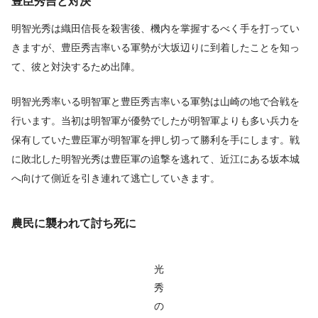
豊臣秀吉と対決
明智光秀は織田信長を殺害後、機内を掌握するべく手を打ってい
きますが、豊臣秀吉率いる軍勢が大坂辺りに到着したことを知っ
て、彼と対決するため出陣。
明智光秀率いる明智軍と豊臣秀吉率いる軍勢は山崎の地で合戦を
行います。当初は明智軍が優勢でしたが明智軍よりも多い兵力を
保有していた豊臣軍が明智軍を押し切って勝利を手にします。戦
に敗北した明智光秀は豊臣軍の追撃を逃れて、近江にある坂本城
へ向けて側近を引き連れて逃亡していきます。
農民に襲われて討ち死に
光
秀
の