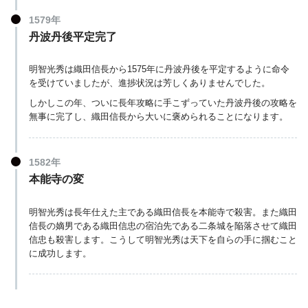
1579年
丹波丹後平定完了
明智光秀は織田信長から1575年に丹波丹後を平定するように命令
を受けていましたが、進捗状況は芳しくありませんでした。
しかしこの年、ついに長年攻略に手こずっていた丹波丹後の攻略を
無事に完了し、織田信長から大いに褒められることになります。
1582年
本能寺の変
明智光秀は長年仕えた主である織田信長を本能寺で殺害。また織田
信長の嫡男である織田信忠の宿泊先である二条城を陥落させて織田
信忠も殺害します。こうして明智光秀は天下を自らの手に掴むこと
に成功します。