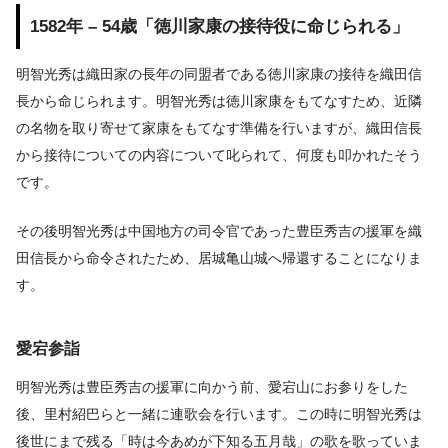
1582年 – 54歳「徳川家康の接待役に命じられる」
明智光秀は織田家の長年の同盟者である徳川家康の接待を織田信
長から命じられます。明智光秀は徳川家康をもてなすため、近隣
の名物を取り寄せて家康をもてなす準備を行いますが、織田信長
から接待についての内容について叱られて、何度も叩かれたそう
です。
その後明智光秀は中国地方の司令官であった豊臣秀吉の援軍を織
田信長から命令されたため、居城亀山城へ帰還することになりま
す。
愛宕参詣
明智光秀は豊臣秀吉の援軍に向かう前、愛宕山にお参りをした
後、里村紹巴らと一緒に連歌会を行います。この時に明智光秀は
後世にまで残る「時は今あめが下知る五月哉」の歌を歌っていま