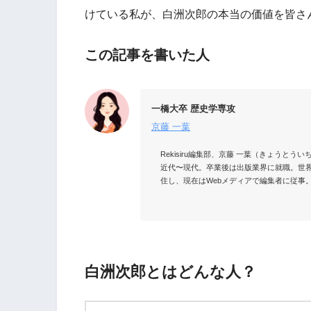
けている私が、白洲次郎の本当の価値を皆さ
この記事を書いた人
一橋大卒 歴史学専攻
京藤 一葉
Rekisiru編集部、京藤 一葉（きょう
近代〜現代。卒業後は出版業界に就職。世
住し、現在はWebメディアで編集者に従事。
白洲次郎とはどんな人？