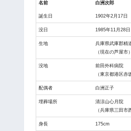
名前
白洲次郎
誕生日
1902年2月17日
没日
1985年11月28日
生地
兵庫県武庫郡精
（現在の芦屋市
没地
前田外科病院
（東京都港区赤
配偶者
白洲正子
埋葬場所
清涼山心月院
（兵庫県三田市西山
身長
175cm