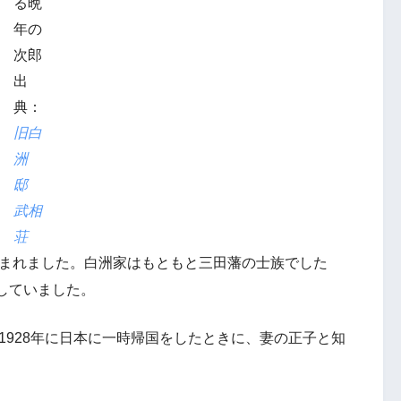
る晩
年の
次郎
出
典：
旧白
洲
邸
武相
荘
生まれました。白洲家はもともと三田藩の士族でした
していました。
、1928年に日本に一時帰国をしたときに、妻の正子と知