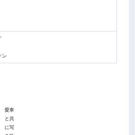
）
）
）
イ
チン
愛車
と共
に写