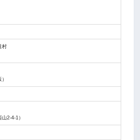
道村
）
坂）
2-4-1）