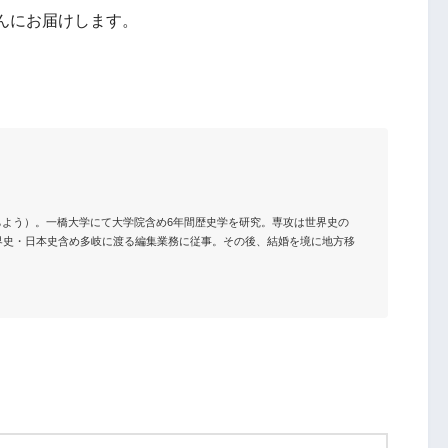
んにお届けします。
とういちよう）。一橋大学にて大学院含め6年間歴史学を研究。専攻は世界史の
界史・日本史含め多岐に渡る編集業務に従事。その後、結婚を境に地方移

