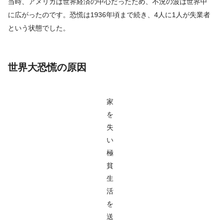
当時、アメリカは世界経済の中心だったため、不況の波は世界中
に広がったのです。恐慌は1936年頃まで続き、4人に1人が失業者
という状態でした。
世界大恐慌の原因
家
を
失
い
極
貧
生
活
を
送