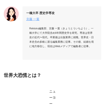
一橋大卒 歴史学専攻
京藤 一葉
Rekisiru編集部、京藤 一葉（きょうとういちよう）。一
橋大学にて大学院含め6年間歴史学を研究。専攻は世界
史の近代〜現代。卒業後は出版業界に就職。世界史・日
本史含め多岐に渡る編集業務に従事。その後、結婚を境
に地方移住し、現在はWebメディアで編集者に従事。

世界大恐慌とは？
ニュ
ーヨ
ー