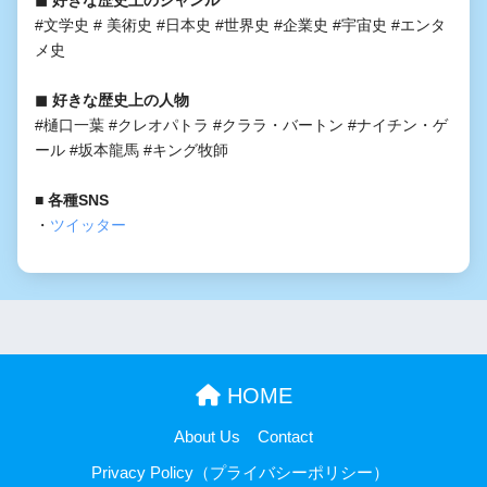
◼︎ 好きな歴史上のジャンル
#文学史 # 美術史 #日本史 #世界史 #企業史 #宇宙史 #エンタ
メ史
◼︎ 好きな歴史上の人物
#樋口一葉 #クレオパトラ #クララ・バートン #ナイチン・ゲ
ール #坂本龍馬 #キング牧師
■ 各種SNS
・
ツイッター
HOME
About Us
Contact
Privacy Policy（プライバシーポリシー）