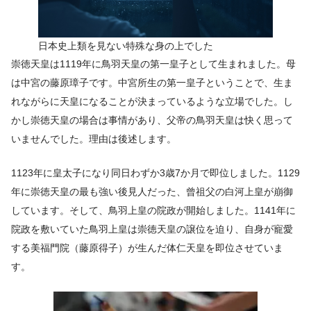
日本史上類を見ない特殊な身の上でした
崇徳天皇は1119年に鳥羽天皇の第一皇子として生まれました。母
は中宮の藤原璋子です。中宮所生の第一皇子ということで、生ま
れながらに天皇になることが決まっているような立場でした。し
かし崇徳天皇の場合は事情があり、父帝の鳥羽天皇は快く思って
いませんでした。理由は後述します。
1123年に皇太子になり同日わずか3歳7か月で即位しました。1129
年に崇徳天皇の最も強い後見人だった、曾祖父の白河上皇が崩御
しています。そして、鳥羽上皇の院政が開始しました。1141年に
院政を敷いていた鳥羽上皇は崇徳天皇の譲位を迫り、自身が寵愛
する美福門院（藤原得子）が生んだ体仁天皇を即位させていま
す。