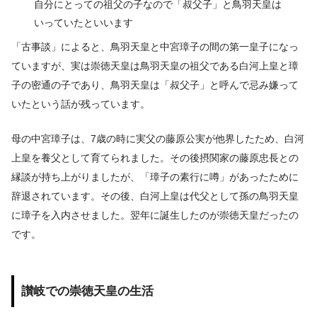
自分にとっての祖父の子なので「叔父子」と鳥羽天皇は
いっていたといいます
「古事談」によると、鳥羽天皇と中宮璋子の間の第一皇子になっ
ていますが、実は崇徳天皇は鳥羽天皇の祖父である白河上皇と璋
子の密通の子であり、鳥羽天皇は「叔父子」と呼んで忌み嫌って
いたという話が残っています。
母の中宮璋子は、7歳の時に実父の藤原公実が他界したため、白河
上皇を養父として育てられました。その後摂関家の藤原忠長との
縁談が持ち上がりましたが、「璋子の素行に噂」があったために
辞退されています。その後、白河上皇は代父として孫の鳥羽天皇
に璋子を入内させました。翌年に誕生したのが崇徳天皇だったの
です。
讃岐での崇徳天皇の生活