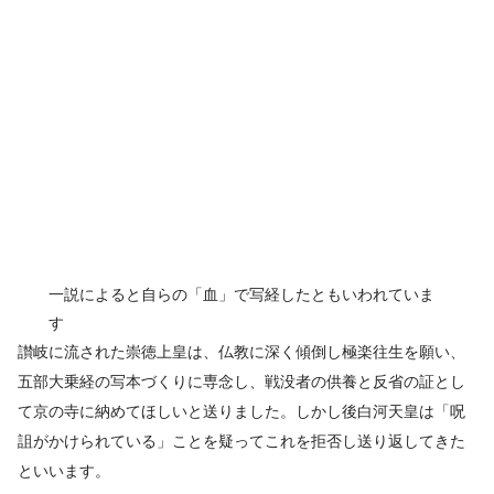
一説によると自らの「血」で写経したともいわれていま
す
讃岐に流された崇徳上皇は、仏教に深く傾倒し極楽往生を願い、
五部大乗経の写本づくりに専念し、戦没者の供養と反省の証とし
て京の寺に納めてほしいと送りました。しかし後白河天皇は「呪
詛がかけられている」ことを疑ってこれを拒否し送り返してきた
といいます。