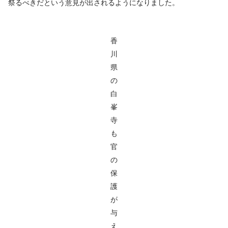
祭るべきだという意見が出されるようになりました。
香
川
県
の
白
峯
寺
も
官
の
保
護
が
与
え