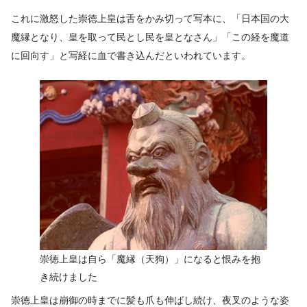
これに激怒した崇徳上皇は舌をかみ切って写本に、「日本国の大
魔縁となり、皇を取って民とし民を皇となさん」「この経を魔道
に回向す」と写経に血で書き込んだといわれています。
崇徳上皇は自ら「魔縁（天狗）」になると恨みを抱
き続けました
崇徳上皇は崩御の時までに髪も爪も伸ばし続け、夜叉のような姿