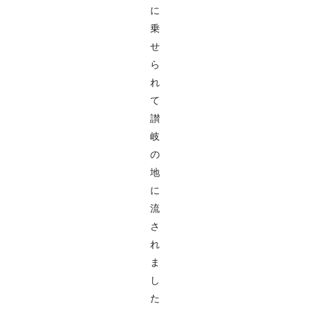
に
乗
せ
ら
れ
て
讃
岐
の
地
に
流
さ
れ
ま
し
た