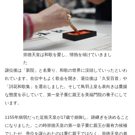
崇徳天皇は和歌を愛し、情熱を傾けていきまし
た
譲位後は「新院」と名乗り、和歌の世界に没頭していったといわ
れています。在位中もよく歌会を開き、退位後は「久安百首」や
「詞花和歌集」を選出しました。そして鳥羽上皇も表向きは鷹揚
な態度を示していて、第一皇子重仁親王を美福門院の養子にして
います。
1155年病弱だった近衛天皇が17歳で崩御し、跡継ぎを決めること
になりました。この時崇徳天皇の第一皇子重仁親王が最有力候補
でしたが、帝位を譲られたのは重仁親王ではなく、崇徳天皇の弟