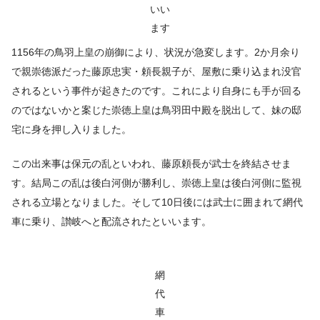
いい
ます
1156年の鳥羽上皇の崩御により、状況が急変します。2か月余り
で親崇徳派だった藤原忠実・頼長親子が、屋敷に乗り込まれ没官
されるという事件が起きたのです。これにより自身にも手が回る
のではないかと案じた崇徳上皇は鳥羽田中殿を脱出して、妹の邸
宅に身を押し入りました。
この出来事は保元の乱といわれ、藤原頼長が武士を終結させま
す。結局この乱は後白河側が勝利し、崇徳上皇は後白河側に監視
される立場となりました。そして10日後には武士に囲まれて網代
車に乗り、讃岐へと配流されたといいます。
網
代
車