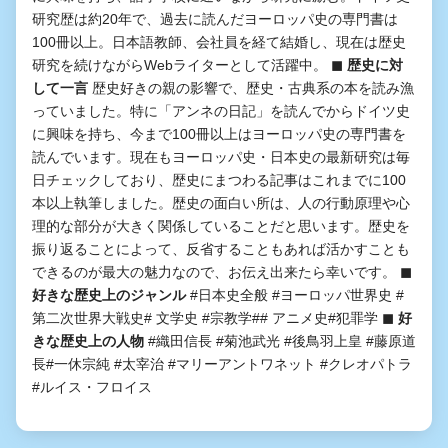
研究歴は約20年で、過去に読んだヨーロッパ史の専門書は
100冊以上。日本語教師、会社員を経て結婚し、現在は歴史
研究を続けながらWebライターとして活躍中。
◼︎ 歴史に対
して一言
歴史好きの親の影響で、歴史・古典系の本を読み漁
っていました。特に「アンネの日記」を読んでからドイツ史
に興味を持ち、今まで100冊以上はヨーロッパ史の専門書を
読んでいます。現在もヨーロッパ史・日本史の最新研究は毎
日チェックしており、歴史にまつわる記事はこれまでに100
本以上執筆しました。歴史の面白い所は、人の行動原理や心
理的な部分が大きく関係していることだと思います。歴史を
振り返ることによって、反省することもあれば活かすことも
できるのが最大の魅力なので、お伝え出来たら幸いです。
◼︎
好きな歴史上のジャンル
#日本史全般 #ヨーロッパ世界史 #
第二次世界大戦史# 文学史 #宗教学## アニメ史#犯罪学
◼︎ 好
きな歴史上の人物
#織田信長 #菊池武光 #後鳥羽上皇 #藤原道
長#一休宗純 #太宰治 #マリーアントワネット #クレオパトラ
#ルイス・フロイス