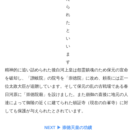
ら
れ
た
と
い
い
ま
す
精神的に追い詰められた後白河上皇は怨霊鎮魂のため保元の宣命
を破却し、「讃岐院」の院号を「崇徳院」に改め、頼長には正一
位太政大臣が追贈しています。そして保元の乱の古戦場である春
日河原に「崇徳院廟」を設けました。また崩御の直後に地元の人
達によって御陵の近くに建てられた頓証寺（現在の白峯寺）に対
しても保護が与えられたとされています。
NEXT ▶︎ 崇徳天皇の功績