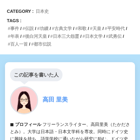
CATEGORY :
日本史
TAGS :
事件
伝説
功績
古典文学
和歌
天皇
平安時代
年表
後白河天皇
日本三大怨霊
日本文学
武勇伝
百人一首
都市伝説
この記事を書いた人
高田 里美
◼︎ プロフィール
フリーランスライター、高田里美（たかださ
とみ）。大学は日本語・日本文学科を専攻。同時にドイツ史
に興味を持ち、語学学校に通いながら研究に励む。ドイツ史