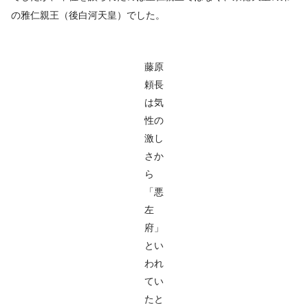
の雅仁親王（後白河天皇）でした。
藤原
頼長
は気
性の
激し
さか
ら
「悪
左
府」
とい
われ
てい
たと