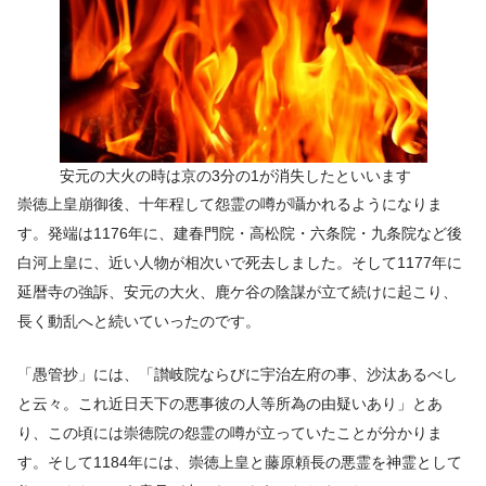
安元の大火の時は京の3分の1が消失したといいます
崇徳上皇崩御後、十年程して怨霊の噂が囁かれるようになりま
す。発端は1176年に、建春門院・高松院・六条院・九条院など後
白河上皇に、近い人物が相次いで死去しました。そして1177年に
延暦寺の強訴、安元の大火、鹿ケ谷の陰謀が立て続けに起こり、
長く動乱へと続いていったのです。
「愚管抄」には、「讃岐院ならびに宇治左府の事、沙汰あるべし
と云々。これ近日天下の悪事彼の人等所為の由疑いあり」とあ
り、この頃には崇徳院の怨霊の噂が立っていたことが分かりま
す。そして1184年には、崇徳上皇と藤原頼長の悪霊を神霊として