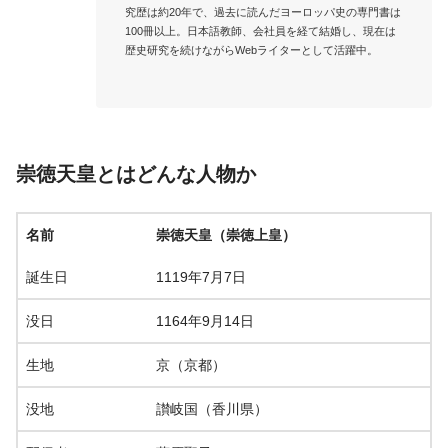
究歴は約20年で、過去に読んだヨーロッパ史の専門書は
100冊以上。日本語教師、会社員を経て結婚し、現在は
歴史研究を続けながらWebライターとして活躍中。

崇徳天皇とはどんな人物か
名前
崇徳天皇（崇徳上皇）
誕生日
1119年7月7日
没日
1164年9月14日
生地
京（京都）
没地
讃岐国（香川県）