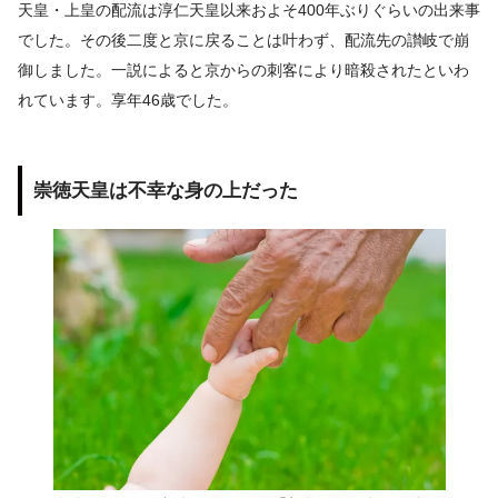
天皇・上皇の配流は淳仁天皇以来およそ400年ぶりぐらいの出来事
でした。その後二度と京に戻ることは叶わず、配流先の讃岐で崩
御しました。一説によると京からの刺客により暗殺されたといわ
れています。享年46歳でした。
崇徳天皇は不幸な身の上だった