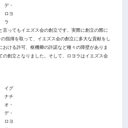
デ・
ロヨ
ラ
と言ってもイエズス会の創立です。実際に創立の際に
その指揮を取って、イエズス会の創立に多大な貢献をし
における許可、枢機卿の許諾など種々の障壁がありま
ての創立となりました。そして、ロヨラはイエズス会
イグ
ナチ
オ・
デ・
ロヨ