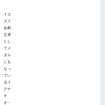
イエ
ズス
会創
立者
とし
てメ
ダル
にも
なっ
てい
るイ
グナ
チ
オ・