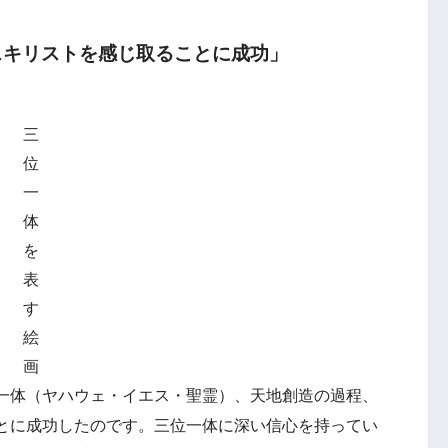
スキリストを感じ取ることに成功」
三
位
一
体
を
表
す
絵
画
一体（ヤハウェ・イエス・聖霊）、天地創造の過程、
とに成功したのです。三位一体に深い信心を持ってい