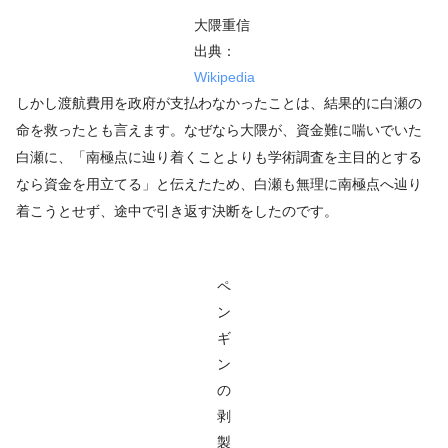
大隈重信
出典：
Wikipedia
しかし渡航費用を政府が支払わなかったことは、結果的に白瀬の
命を救ったとも言えます。なぜなら大隈が、資金難に喘いでいた
白瀬に、「南極点に辿り着くことよりも学術調査を主目的とする
なら資金を用立てる」と伝えたため、白瀬も無理に南極点へ辿り
着こうとせず、途中で引き返す決断をしたのです。
ペ
ン
ギ
ン
の
剥
製