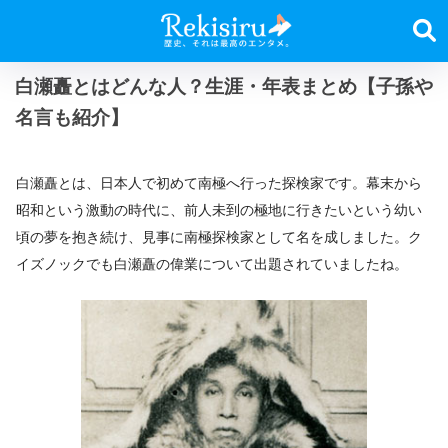
白瀬矗とはどんな人？生涯・年表まとめ【子孫や
名言も紹介】
白瀬矗とは、日本人で初めて南極へ行った探検家です。幕末から
昭和という激動の時代に、前人未到の極地に行きたいという幼い
頃の夢を抱き続け、見事に南極探検家として名を成しました。ク
イズノックでも白瀬矗の偉業について出題されていましたね。