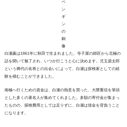
ペ
ン
ギ
ン
の
銅
像
白瀬矗は1861年に秋田で生まれました。寺子屋の師匠から北極の
話を聞いて魅了され、いつか行こうと心に決めます。児玉源太郎
という稀代の名将との出会いによって、白瀬は探検家としての経
験を積むことができました。
南極へ行くための資金は、白瀬の熱意を買った、大隈重信を筆頭
とした多くの著名人が集めてくれました。多額の寄付金が集まっ
たものの、探検費用としては足りずに、白瀬は借金を背負うこと
になります。