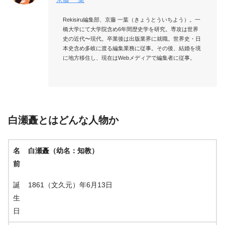
Rekisiru編集部、京藤 一葉（きょうとういちよう）。一
橋大学にて大学院含め6年間歴史学を研究。専攻は世界
史の近代〜現代。卒業後は出版業界に就職。世界史・日
本史含め多岐に渡る編集業務に従事。その後、結婚を境
に地方移住し、現在はWebメディアで編集者に従事。

白瀬矗とはどんな人物か
名
白瀬矗（幼名：知教）
前
誕
1861（文久元）年6月13日
生
日