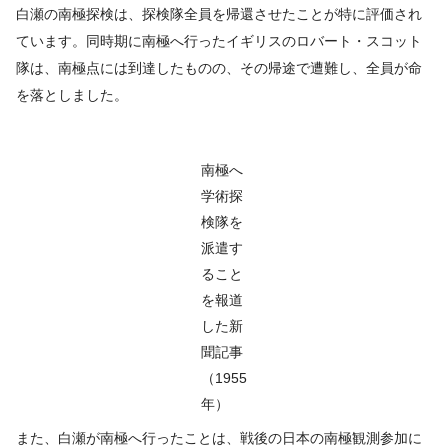
白瀬の南極探検は、探検隊全員を帰還させたことが特に評価され
ています。同時期に南極へ行ったイギリスのロバート・スコット
隊は、南極点には到達したものの、その帰途で遭難し、全員が命
を落としました。
南極へ
学術探
検隊を
派遣す
ること
を報道
した新
聞記事
（1955
年）
また、白瀬が南極へ行ったことは、戦後の日本の南極観測参加に