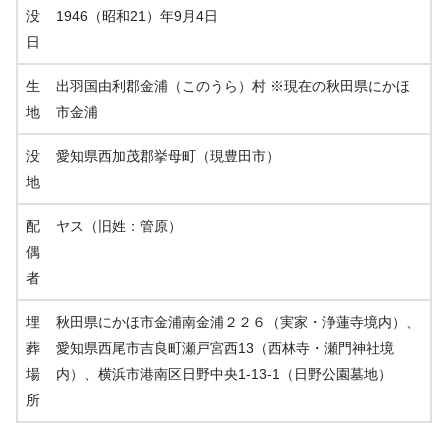
没
1946（昭和21）年9月4日
日
生
出羽国由利郡金浦（このうら）村 ※現在の秋田県にかほ
地
市金浦
没
愛知県西加茂郡挙母町（現豊田市）
地
配
ヤス（旧姓：管原）
偶
者
埋
秋田県にかほ市金浦南金浦２２６（実家・浄蓮寺境内）、
葬
愛知県西尾市吉良町瀬戸宮西13（西林寺・瀬門神社境
場
内）、横浜市港南区日野中央1-13-1（日野公園墓地）
所