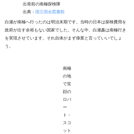
出発前の南極探検隊
出典：
国立国会図書館
白瀬が南極へ行ったのは明治末期です。当時の日本は探検費用を
政府が出す余裕もない国家でした。そんな中、白瀬矗は南極行き
を実現させています。それ自体がまず偉業と言っていいでしょ
う。
南極
の地
で笑
顔の
ロバ
ー
ト・
スコ
ット