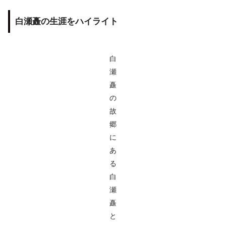
白瀬矗の生涯をハイライト
白
瀬
矗
の
故
郷
に
あ
る
白
瀬
矗
と