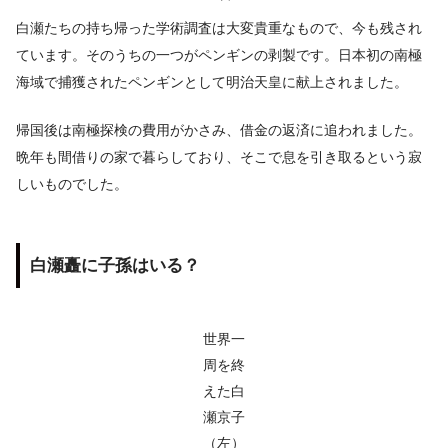
白瀬たちの持ち帰った学術調査は大変貴重なもので、今も残され
ています。そのうちの一つがペンギンの剥製です。日本初の南極
海域で捕獲されたペンギンとして明治天皇に献上されました。
帰国後は南極探検の費用がかさみ、借金の返済に追われました。
晩年も間借りの家で暮らしており、そこで息を引き取るという寂
しいものでした。
白瀬矗に子孫はいる？
世界一
周を終
えた白
瀬京子
（左）