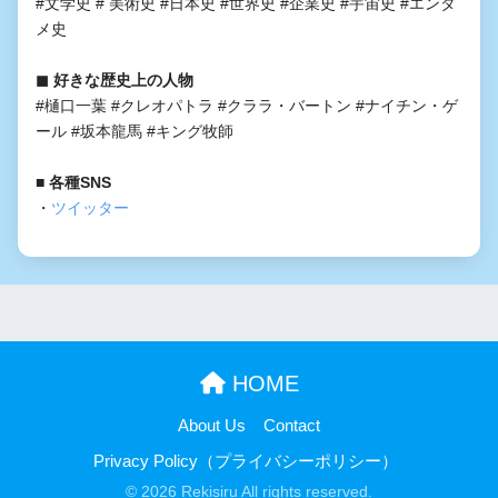
#文学史 # 美術史 #日本史 #世界史 #企業史 #宇宙史 #エンタ
メ史
◼︎ 好きな歴史上の人物
#樋口一葉 #クレオパトラ #クララ・バートン #ナイチン・ゲ
ール #坂本龍馬 #キング牧師
■ 各種SNS
・
ツイッター
HOME
About Us
Contact
Privacy Policy（プライバシーポリシー）
© 2026 Rekisiru All rights reserved.