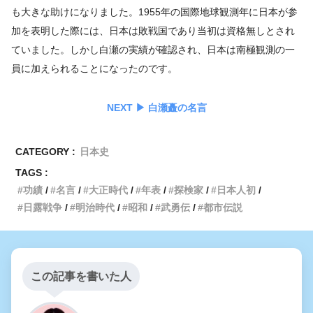
も大きな助けになりました。1955年の国際地球観測年に日本が参
加を表明した際には、日本は敗戦国であり当初は資格無しとされ
ていました。しかし白瀬の実績が確認され、日本は南極観測の一
員に加えられることになったのです。
NEXT ▶︎ 白瀬矗の名言
CATEGORY :
日本史
TAGS :
功績
名言
大正時代
年表
探検家
日本人初
日露戦争
明治時代
昭和
武勇伝
都市伝説
この記事を書いた人