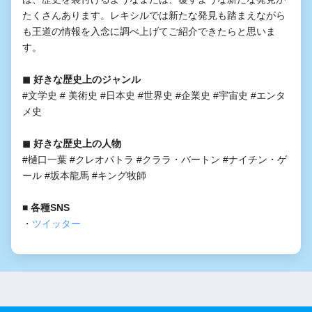
たくさんあります。レキシルでは新たな発見も踏まえながら
も王道の情報を入念に調べ上げてご紹介できたらと思いま
す。
◼︎ 好きな歴史上のジャンル
#文学史 # 美術史 #日本史 #世界史 #企業史 #宇宙史 #エンタ
メ史
◼︎ 好きな歴史上の人物
#樋口一葉 #クレオパトラ #クララ・バートン #ナイチン・ゲ
ール #坂本龍馬 #キング牧師
■ 各種SNS
・
ツイッター