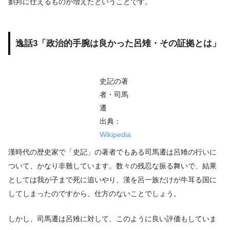
劉邦に仕えるものが増えたということです。
逸話3「政治的手腕は良かった呂雉・その証拠とは」
史記の著
者・司馬
遷
出典：
Wikipedia
漢時代の歴史家で「史記」の著者でもある司馬遷は呂雉の行いに
ついて、かなり非難しています。数々の残忍な振る舞いで、結果
としては我が子まで死に追いやり、漢を呂一族だけが牛耳る国に
してしまったのですから、仕方のないことでしょう。
しかし、司馬遷は呂雉に対して、このように良い評価もしていま