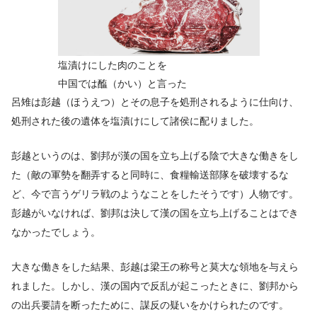
塩漬けにした肉のことを
中国では醢（かい）と言った
呂雉は彭越（ほうえつ）とその息子を処刑されるように仕向け、
処刑された後の遺体を塩漬けにして諸侯に配りました。
彭越というのは、劉邦が漢の国を立ち上げる陰で大きな働きをし
た（敵の軍勢を翻弄すると同時に、食糧輸送部隊を破壊するな
ど、今で言うゲリラ戦のようなことをしたそうです）人物です。
彭越がいなければ、劉邦は決して漢の国を立ち上げることはでき
なかったでしょう。
大きな働きをした結果、彭越は梁王の称号と莫大な領地を与えら
れました。しかし、漢の国内で反乱が起こったときに、劉邦から
の出兵要請を断ったために、謀反の疑いをかけられたのです。