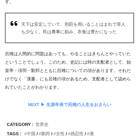
す。
天下は安定していて、刑罰を用いることはまれで罪人
も少なく、民は農事に励み、衣食は豊かになった
呂雉は人間的に問題はあっても、やることはきちんとやっていた
ということでしょう。このため、史記には時の支配者として、始
皇帝・項羽・劉邦とともに呂雉についての項があります。それだ
けでなく「漢書」にも呂雉の項があるため、支配者として認めら
れていたことがわかります。
NEXT ▶︎ 生涯年表で呂雉の人生をおさらい
CATEGORY :
世界史
TAGS :
中国
劉邦
女性
残忍性
漢