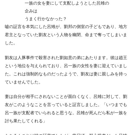
一族の女を妻にして支配しようとした呂雉の
企みは
うまく行かなかった？
嘘の証言を本気にした呂雉が、劉邦の側室の子どもであり、地方
君主となっていた劉友という人物を幽閉、命まで奪ってしまいま
した。
劉友は人豚事件で殺害された劉如意の弟にあたります。彼は趙王
という地位を与えられており、呂一族の女性を妻に迎えていまし
た。これは強制的なものだったようで、劉友は妻に親しみを持っ
ていませんでした。
妻は自分が相手にされないことが面白くなく、呂雉に対して、劉
友がこのようなことを言っていると証言しました。「いつまでも
呂一族が支配者でいられると思うな。呂雉が死んだら私が一族を
討ち果たしてくれる」