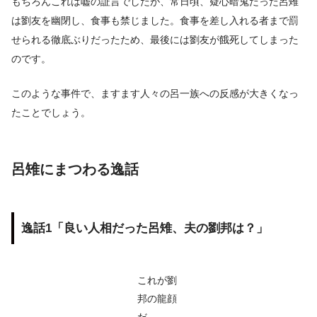
もちろんこれは嘘の証言でしたが、常日頃、疑心暗鬼だった呂雉
は劉友を幽閉し、食事も禁じました。食事を差し入れる者まで罰
せられる徹底ぶりだったため、最後には劉友が餓死してしまった
のです。
このような事件で、ますます人々の呂一族への反感が大きくなっ
たことでしょう。
呂雉にまつわる逸話
逸話1「良い人相だった呂雉、夫の劉邦は？」
これが劉
邦の龍顔
だ