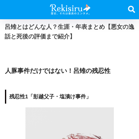
呂雉とはどんな人？生涯・年表まとめ【悪女の逸
話と死後の評価まで紹介】
人豚事件だけではない！呂雉の残忍性
残忍性1「彭越父子・塩漬け事件」