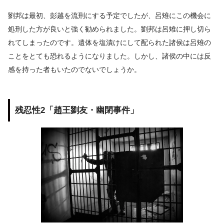
劉邦は最初、彭越を流刑にする予定でしたが、呂雉にこの機会に
処刑した方が良いと強く勧められました。劉邦は呂雉に押し切ら
れてしまったのです。遺体を塩漬けにして配られた諸侯は呂雉の
ことをとても恐れるようになりました。しかし、諸侯の中には反
感を持った者もいたのでないでしょうか。
残忍性2「趙王劉友・幽閉事件」