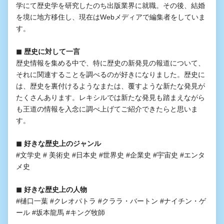
学にて歴史学を研究したのち出版業界に就職。その後、結婚
を境に地方移住し、現在はWebメディアで編集者をしていま
す。
◼︎ 歴史に対して一言
歴史情報を集める中で、特に歴史の新発見の報道について、
それに関連することを調べるのが好きになりました。歴史に
は、歴史を裏付けるようなまたは、覆すような新たな発見が
たくさんあります。レキシルでは新たな発見も踏まえながら
も王道の情報を入念に調べ上げてご紹介できたらと思いま
す。
◼︎ 好きな歴史上のジャンル
#文学史 # 美術史 #日本史 #世界史 #企業史 #宇宙史 #エンタ
メ史
◼︎ 好きな歴史上の人物
#樋口一葉 #クレオパトラ #クララ・バートン #ナイチン・ゲ
ール #坂本龍馬 #キング牧師