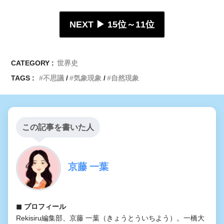
NEXT ▶︎
15位～11位
CATEGORY :
世界史
TAGS :
不思議
気象現象
自然現象
この記事を書いた人
京藤 一葉
◼︎ プロフィール
Rekisiru編集部、京藤 一葉（きょうとういちよう）。一橋大