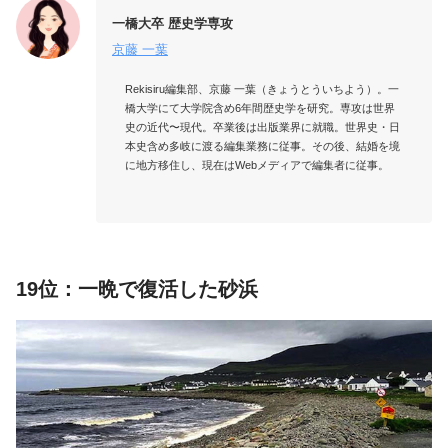
一橋大卒 歴史学専攻
京藤 一葉
Rekisiru編集部、京藤 一葉（きょうとういちよう）。一
橋大学にて大学院含め6年間歴史学を研究。専攻は世界
史の近代〜現代。卒業後は出版業界に就職。世界史・日
本史含め多岐に渡る編集業務に従事。その後、結婚を境
に地方移住し、現在はWebメディアで編集者に従事。

19位：一晩で復活した砂浜