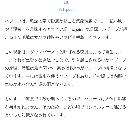
出典：
Wikipedia
ハブーブは、乾燥地帯で砂嵐が起こる気象現象です。「強い風」
や「現象」を意味するアラビア語『هبوب』が語源。ハブーブが起
こる主な地域はサハラ砂漠やアラビア半島、イラクです。
この現象は、ダウンバーストと呼ばれる突風によって発生しま
す。それが土砂を巻き込むことで、引き起こされるのがハブーブ
の原理。時速は最大50km、高さは数kｍがハブーブの特徴となっ
ています。中には雷雨を伴うハブーブもあり、その際には内部の
土砂が水を含んだ泥の雨となります。
ものすごい速度で土砂が襲ってくるので、ハブーブは人体に影響
を与えかねません。そのため、ひどい時ではシェルターに逃げる
といった対策がなされています。