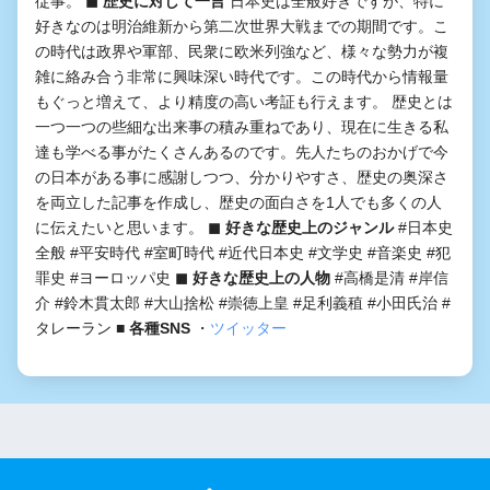
従事。
◼︎ 歴史に対して一言
日本史は全般好きですが、特に
好きなのは明治維新から第二次世界大戦までの期間です。こ
の時代は政界や軍部、民衆に欧米列強など、様々な勢力が複
雑に絡み合う非常に興味深い時代です。この時代から情報量
もぐっと増えて、より精度の高い考証も行えます。 歴史とは
一つ一つの些細な出来事の積み重ねであり、現在に生きる私
達も学べる事がたくさんあるのです。先人たちのおかげで今
の日本がある事に感謝しつつ、分かりやすさ、歴史の奥深さ
を両立した記事を作成し、歴史の面白さを1人でも多くの人
に伝えたいと思います。
◼︎ 好きな歴史上のジャンル
#日本史
全般 #平安時代 #室町時代 #近代日本史 #文学史 #音楽史 #犯
罪史 #ヨーロッパ史
◼︎ 好きな歴史上の人物
#高橋是清 #岸信
介 #鈴木貫太郎 #大山捨松 #崇徳上皇 #足利義稙 #小田氏治 #
タレーラン
■ 各種SNS
・
ツイッター