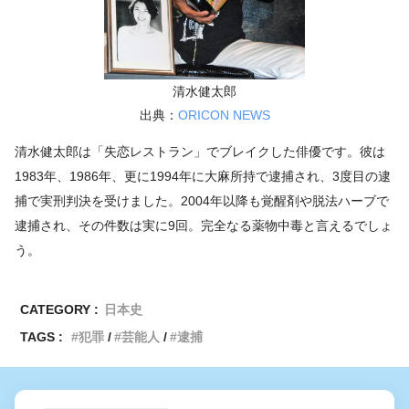
清水健太郎
出典：
ORICON NEWS
清水健太郎は「失恋レストラン」でブレイクした俳優です。彼は
1983年、1986年、更に1994年に大麻所持で逮捕され、3度目の逮
捕で実刑判決を受けました。2004年以降も覚醒剤や脱法ハーブで
逮捕され、その件数は実に9回。完全なる薬物中毒と言えるでしょ
う。
CATEGORY :
日本史
TAGS :
犯罪
芸能人
逮捕