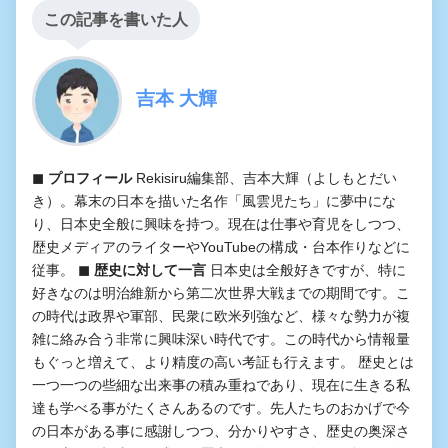
この記事を書いた人
吉本 大輝
◼︎ プロフィール
Rekisiru編集部、吉本大輝（よしもとだい
き）。幕末の日本を描いた名作「風雲児たち」に夢中にな
り、日本史全般に興味を持つ。現在は仕事や育児をしつつ、
歴史メディアのライターやYouTubeの構成・台本作りなどに
従事。
◼︎ 歴史に対して一言
日本史は全般好きですが、特に
好きなのは明治維新から第二次世界大戦までの期間です。こ
の時代は政界や軍部、民衆に欧米列強など、様々な勢力が複
雑に絡み合う非常に興味深い時代です。この時代から情報量
もぐっと増えて、より精度の高い考証も行えます。 歴史とは
一つ一つの些細な出来事の積み重ねであり、現在に生きる私
達も学べる事がたくさんあるのです。先人たちのおかげで今
の日本がある事に感謝しつつ、分かりやすさ、歴史の奥深さ