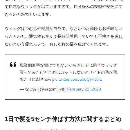
で自然なウィッグが出ていますので、自分好みの髪型や髪色にで
きるのも魅力といえます。
ウィッグはつむじや髪質が自然で、なおかつお値段もお手軽とい
ったものも。通気性も良くて長時間着用していても不快さを感じ
ないという優れモノで、おしゃれの幅を広げてくれます。
職業側派手な頭にできないからおしゃれ用？ウィッグ
買ってみたけどこれはカットしないとサイドの毛が顎
あたりに刺さるw
pic.twitter.com/ubuQPkJdlE
— なごみ (@nagomi_vtt)
February 22, 2023
1日で髪を5センチ伸ばす方法に関するまとめ