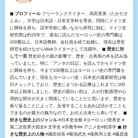
◼︎ プロフィール
フリーランスライター、高田里美（たかださ
とみ）。大学は日本語・日本文学科を専攻。同時にドイツ史
に興味を持ち、語学学校に通いながら研究に励む。ドイツ史
研究歴は約20年で、過去に読んだヨーロッパ史の専門書は
100冊以上。日本語教師、会社員を経て結婚し、現在は歴史
研究を続けながらWebライターとして活躍中。
◼︎ 歴史に対
して一言
歴史好きの親の影響で、歴史・古典系の本を読み漁
っていました。特に「アンネの日記」を読んでからドイツ史
に興味を持ち、今まで100冊以上はヨーロッパ史の専門書を
読んでいます。現在もヨーロッパ史・日本史の最新研究は毎
日チェックしており、歴史にまつわる記事はこれまでに100
本以上執筆しました。歴史の面白い所は、人の行動原理や心
理的な部分が大きく関係していることだと思います。歴史を
振り返ることによって、反省することもあれば活かすことも
できるのが最大の魅力なので、お伝え出来たら幸いです。
◼︎
好きな歴史上のジャンル
#日本史全般 #ヨーロッパ世界史 #
第二次世界大戦史# 文学史 #宗教学## アニメ史#犯罪学
◼︎ 好
きな歴史上の人物
#織田信長 #菊池武光 #後鳥羽上皇 #藤原道