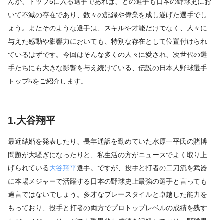
んが、トップ5に入る選手であれば、どの選手も日本の野球史にお
いて不滅の存在であり、数々の記録や偉業を成し遂げた選手でし
ょう。またそのような選手は、スキルや才能だけでなく、人々に
与えた感動や影響力においても、特別な存在として位置付けられ
ているはずです。今回はそんな多くの人々に愛され、次世代の選
手たちにも大きな影響を与え続けている、伝説の日本人野球選手
トップ5をご紹介します。
1.大谷翔平
最近結婚を発表したり、長年通訳を勤めていた水原一平氏の賭博
問題が大騒ぎになったりと、私生活の方がニュースでよく取り上
げられている
大谷翔平
選手。ですが、投手と打者の二刀流を武器
に本場メジャーで活躍する日本の野球史上最強の選手と言っても
過言ではないでしょう。多才なプレースタイルと卓越した能力を
もっており、投手と打者の両方でプロトップレベルの成績を残す