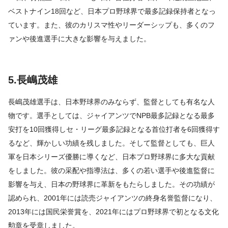
ベストナイン18回など、日本プロ野球界で最多記録保持者となっ
ています。また、彼のカリスマ性やリーダーシップも、多くのフ
ァンや後進選手に大きな影響を与えました。
5.長嶋茂雄
長嶋茂雄選手は、日本野球界のみならず、監督としても有名な人
物です。選手としては、ジャイアンツでNPB最多記録となる最多
安打を10回獲得しセ・リーグ最多記録となる首位打者を6回獲得す
るなど、輝かしい功績を残しました。そして監督としても、巨人
軍を日本シリーズ優勝に導くなど、日本プロ野球界に多大な貢献
をしました。彼の采配や指導法は、多くの若い選手や後進監督に
影響を与え、日本の野球界に革新をもたらしました。その功績が
認められ、2001年には読売ジャイアンツの終身名誉監督になり、
2013年には国民栄誉賞を、2021年にはプロ野球界で初となる文化
勲章を受章しました。