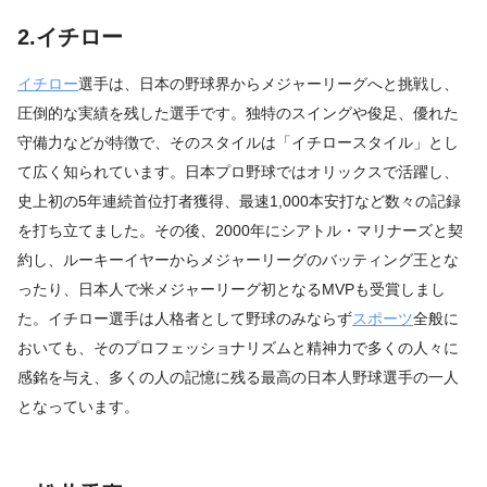
2.イチロー
イチロー
選手は、日本の野球界からメジャーリーグへと挑戦し、
圧倒的な実績を残した選手です。独特のスイングや俊足、優れた
守備力などが特徴で、そのスタイルは「イチロースタイル」とし
て広く知られています。日本プロ野球ではオリックスで活躍し、
史上初の5年連続首位打者獲得、最速1,000本安打など数々の記録
を打ち立てました。その後、2000年にシアトル・マリナーズと契
約し、ルーキーイヤーからメジャーリーグのバッティング王とな
ったり、日本人で米メジャーリーグ初となるMVPも受賞しまし
た。イチロー選手は人格者として野球のみならず
スポーツ
全般に
おいても、そのプロフェッショナリズムと精神力で多くの人々に
感銘を与え、多くの人の記憶に残る最高の日本人野球選手の一人
となっています。