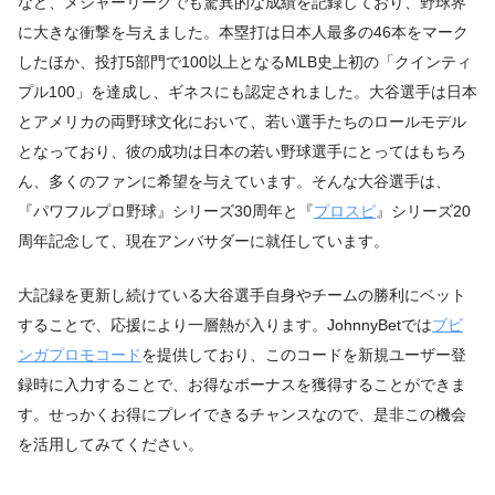
など、メジャーリーグでも驚異的な成績を記録しており、野球界
に大きな衝撃を与えました。本塁打は日本人最多の46本をマーク
したほか、投打5部門で100以上となるMLB史上初の「クインティ
プル100」を達成し、ギネスにも認定されました。大谷選手は日本
とアメリカの両野球文化において、若い選手たちのロールモデル
となっており、彼の成功は日本の若い野球選手にとってはもちろ
ん、多くのファンに希望を与えています。そんな大谷選手は、
『パワフルプロ野球』シリーズ30周年と『
プロスピ
』シリーズ20
周年記念して、現在アンバサダーに就任しています。
大記録を更新し続けている大谷選手自身やチームの勝利にベット
することで、応援により一層熱が入ります。JohnnyBetでは
ブビ
ンガプロモコード
を提供しており、このコードを新規ユーザー登
録時に入力することで、お得なボーナスを獲得することができま
す。せっかくお得にプレイできるチャンスなので、是非この機会
を活用してみてください。