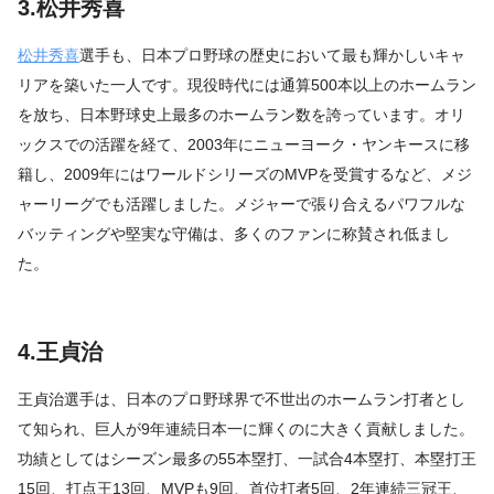
3.松井秀喜
松井秀喜
選手も、日本プロ野球の歴史において最も輝かしいキャ
リアを築いた一人です。現役時代には通算500本以上のホームラン
を放ち、日本野球史上最多のホームラン数を誇っています。オリ
ックスでの活躍を経て、2003年にニューヨーク・ヤンキースに移
籍し、2009年にはワールドシリーズのMVPを受賞するなど、メジ
ャーリーグでも活躍しました。メジャーで張り合えるパワフルな
バッティングや堅実な守備は、多くのファンに称賛され低まし
た。
4.王貞治
王貞治選手は、日本のプロ野球界で不世出のホームラン打者とし
て知られ、巨人が9年連続日本一に輝くのに大きく貢献しました。
功績としてはシーズン最多の55本塁打、一試合4本塁打、本塁打王
15回、打点王13回、MVPも9回、首位打者5回、2年連続三冠王、