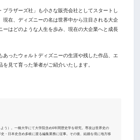
・ブラザーズ社」も小さな販売会社としてスタートし
、現在、ディズニーの名は世界中から注目される大企
ニーはどのような人生を歩み、現在の大企業へと成長
もあったウォルトディズニーの生涯や残した作品、エ
品を見て育った筆者がご紹介いたします。
とういちよう）。一橋大学にて大学院含め6年間歴史学を研究。専攻は世界史の
界史・日本史含め多岐に渡る編集業務に従事。その後、結婚を境に地方移

