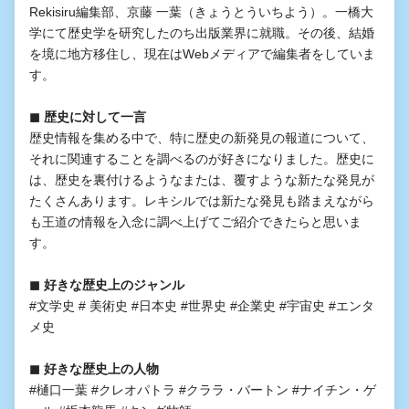
Rekisiru編集部、京藤 一葉（きょうとういちよう）。一橋大
学にて歴史学を研究したのち出版業界に就職。その後、結婚
を境に地方移住し、現在はWebメディアで編集者をしていま
す。
◼︎ 歴史に対して一言
歴史情報を集める中で、特に歴史の新発見の報道について、
それに関連することを調べるのが好きになりました。歴史に
は、歴史を裏付けるようなまたは、覆すような新たな発見が
たくさんあります。レキシルでは新たな発見も踏まえながら
も王道の情報を入念に調べ上げてご紹介できたらと思いま
す。
◼︎ 好きな歴史上のジャンル
#文学史 # 美術史 #日本史 #世界史 #企業史 #宇宙史 #エンタ
メ史
◼︎ 好きな歴史上の人物
#樋口一葉 #クレオパトラ #クララ・バートン #ナイチン・ゲ