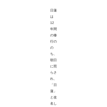
日蓮
は
12
年間
の修
行の
の
ち、
朝日
に照
らさ
れ、
「日
蓮」
と改
名し