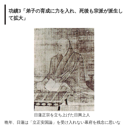
功績3「弟子の育成に力を入れ、死後も宗派が派生し
て拡大」
日蓮正宗を立ち上げた日興上人
晩年、日蓮は「立正安国論」を受け入れない幕府を残念に思いな