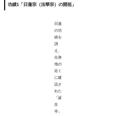
功績1「日蓮宗（法華宗）の開祖」
日蓮
の功
績を
讃
え、
出身
地の
近く
に建
設さ
れた
「誕
生
寺」