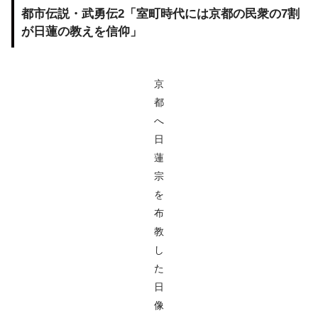
都市伝説・武勇伝2「室町時代には京都の民衆の7割
が日蓮の教えを信仰」
京
都
へ
日
蓮
宗
を
布
教
し
た
日
像