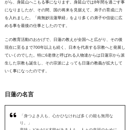
がら、身延山へこもる事になります。身延山では8年間を過ごす事
になりましたが、その間、国の将来を見据えて、弟子の育成に力
を入れました。「南無妙法蓮華経」をより多くの弟子や信徒に広
める事を最後の仕事としたのです。
この教育活動のおかげで、日蓮の教えが全国へと広がり、その後
現在に至るまで700年以上も続く、日本を代表する宗教へと発展し
ていくのでした。特に6老僧と呼ばれる人物達からは日蓮宗から派
生した宗教も誕生し、その宗派によっても日蓮の教義が拡大して
いく事になったのです。
日蓮の名言
「身つよき人も、心かひなければ多くの能も無用な
り。」
意味：どれだけ才能がある人も、人々の幸福のために