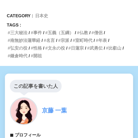
CATEGORY :
日本史
TAGS :
三大秘法
事件
五義（五綱）
仏教
僧侶
南無妙法蓮華経
名言
宗派
室町時代
年表
弘安の役
性格
文永の役
日蓮宗
武勇伝
比叡山
鎌倉時代
開祖
この記事を書いた人
京藤 一葉
◼︎ プロフィール