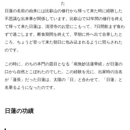
た
日蓮の名前の由来には比叡山の修行から帰って来た時に経験した
不思議な出来事が関係しています。比叡山で12年間の修行を終え
て帰って来た日蓮は、清澄寺のお堂にこもって、7日間飲まず食わ
ずで過ごします。断食期間を終えて、早朝に外へ出て合掌したと
ころ、ちょうど登って来た朝日に包み込まれるように照らされた
のです。
この時に、のちの本門の題目となる「南無妙法蓮華経」が日蓮の
口から自然とこぼれたのでした。この経験を元に、出家時の法名
が「蓮長」だった日蓮は、太陽の「日」と合わせて、「日蓮」と
名乗るようになったのです。
日蓮の功績