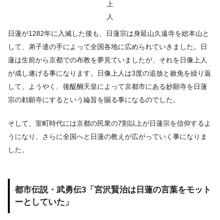
上
人
日蓮が1282年に入滅した後も、日蓮宗は身延山久遠寺を総本山と
して、弟子達の手によって全国各地に広められていきました。日
蓮は生前から京都での布教を夢見ていましたが、それを日像上人
が成し遂げる事になります。日像上人は3度の追放と赦免を繰り返
して、ようやく、後醍醐天皇によって京都市にある妙願寺を日蓮
宗の勅願寺にするという綸旨を賜る事になるのでした。
そして、室町時代には京都の民衆の7割以上が日蓮宗を信仰するよ
うになり、さらに全国へと日蓮の教えが広がっていく事になりま
した。
都市伝説・武勇伝3「宮沢賢治は日蓮の言葉をモット
ーとしていた」