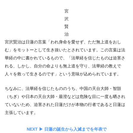
宮
沢
賢
治
宮沢賢治は日蓮の言葉「われ身命を愛せず、ただ無上道をおし
む」をモットーとして生き抜いたとされています。この言葉は法
華経の中に書かれているもので、「法華経を信じたものは迫害さ
れる、しかし、自分の命よりも無上道を守り、法華経の教えで
人々を救って生きるのです」という意味が込められています。
ちなみに、法華経を信じたもののうち、中国の天台大師・智顗
（ちぎ）や日本の天台大師・最澄などは危険な目に一度も晒され
ていないため、迫害された日蓮だけが本物の行者であると日蓮は
主張しています。
NEXT ▶︎ 日蓮の誕生から入滅までを年表で