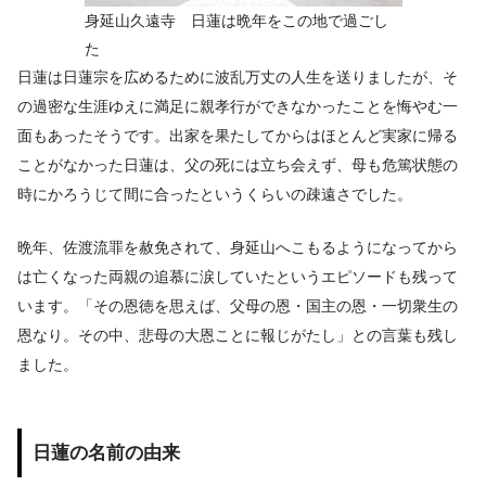
身延山久遠寺 日蓮は晩年をこの地で過ごし
た
日蓮は日蓮宗を広めるために波乱万丈の人生を送りましたが、そ
の過密な生涯ゆえに満足に親孝行ができなかったことを悔やむ一
面もあったそうです。出家を果たしてからはほとんど実家に帰る
ことがなかった日蓮は、父の死には立ち会えず、母も危篤状態の
時にかろうじて間に合ったというくらいの疎遠さでした。
晩年、佐渡流罪を赦免されて、身延山へこもるようになってから
は亡くなった両親の追慕に涙していたというエピソードも残って
います。「その恩徳を思えば、父母の恩・国主の恩・一切衆生の
恩なり。その中、悲母の大恩ことに報じがたし」との言葉も残し
ました。
日蓮の名前の由来