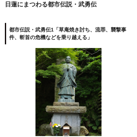
日蓮にまつわる都市伝説・武勇伝
都市伝説・武勇伝1「草庵焼き討ち、流罪、襲撃事
件、斬首の危機などを乗り越える」