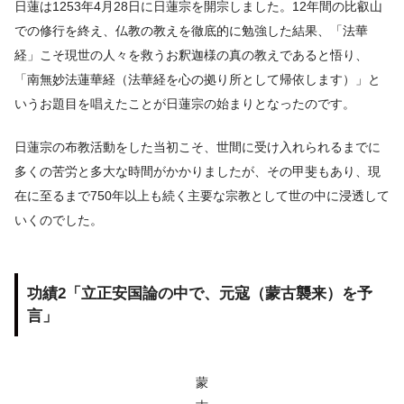
日蓮は1253年4月28日に日蓮宗を開宗しました。12年間の比叡山
での修行を終え、仏教の教えを徹底的に勉強した結果、「法華
経」こそ現世の人々を救うお釈迦様の真の教えであると悟り、
「南無妙法蓮華経（法華経を心の拠り所として帰依します）」と
いうお題目を唱えたことが日蓮宗の始まりとなったのです。
日蓮宗の布教活動をした当初こそ、世間に受け入れられるまでに
多くの苦労と多大な時間がかかりましたが、その甲斐もあり、現
在に至るまで750年以上も続く主要な宗教として世の中に浸透して
いくのでした。
功績2「立正安国論の中で、元寇（蒙古襲来）を予
言」
蒙