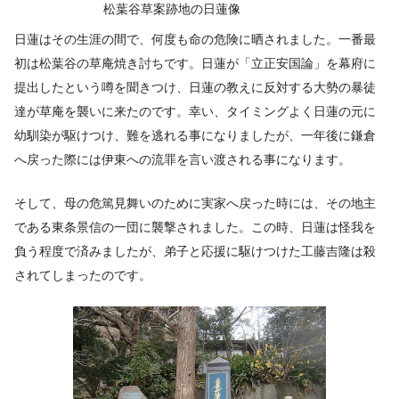
松葉谷草案跡地の日蓮像
日蓮はその生涯の間で、何度も命の危険に晒されました。一番最
初は松葉谷の草庵焼き討ちです。日蓮が「立正安国論」を幕府に
提出したという噂を聞きつけ、日蓮の教えに反対する大勢の暴徒
達が草庵を襲いに来たのです。幸い、タイミングよく日蓮の元に
幼馴染が駆けつけ、難を逃れる事になりましたが、一年後に鎌倉
へ戻った際には伊東への流罪を言い渡される事になります。
そして、母の危篤見舞いのために実家へ戻った時には、その地主
である東条景信の一団に襲撃されました。この時、日蓮は怪我を
負う程度で済みましたが、弟子と応援に駆けつけた工藤吉隆は殺
されてしまったのです。