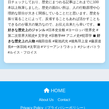
日チェックしており、歴史にまつわる記事はこれまでに100
本以上執筆しました。歴史の面白い所は、人の行動原理や心
理的な部分が大きく関係していることだと思います。歴史を
振り返ることによって、反省することもあれば活かすことも
できるのが最大の魅力なので、お伝え出来たら幸いです。
◼︎
好きな歴史上のジャンル
#日本史全般 #ヨーロッパ世界史 #
第二次世界大戦史# 文学史 #宗教学## アニメ史#犯罪学
◼︎ 好
きな歴史上の人物
#織田信長 #菊池武光 #後鳥羽上皇 #藤原道
長#一休宗純 #太宰治 #マリーアントワネット #クレオパトラ
#ルイス・フロイス
HOME
About Us
Contact
Privacy Policy（プライバシーポリシー）