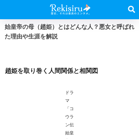
始皇帝の母（趙姫）とはどんな人？悪女と呼ばれ
た理由や生涯を解説
趙姫を取り巻く人間関係と相関図
ドラ
マ
「コ
ウラ
ン伝
始皇