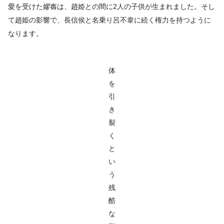
愛を受けた嫪毐は、趙姫との間に2人の子供が生まれました。そし
て趙姫の影響で、長信侯と名乗り呂不韋に続く権力を持つように
なります。
体
を
引
き
裂
く
と
い
う
残
酷
な