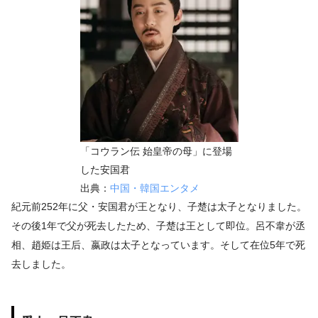
「コウラン伝 始皇帝の母」に登場
した安国君
出典：
中国・韓国エンタメ
紀元前252年に父・安国君が王となり、子楚は太子となりました。
その後1年で父が死去したため、子楚は王として即位。呂不韋が丞
相、趙姫は王后、嬴政は太子となっています。そして在位5年で死
去しました。