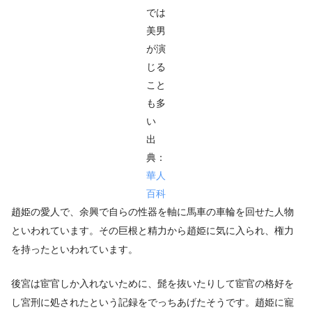
では
美男
が演
じる
こと
も多
い
出
典：
華人
百科
趙姫の愛人で、余興で自らの性器を軸に馬車の車輪を回せた人物
といわれています。その巨根と精力から趙姫に気に入られ、権力
を持ったといわれています。
後宮は宦官しか入れないために、髭を抜いたりして宦官の格好を
し宮刑に処されたという記録をでっちあげたそうです。趙姫に寵