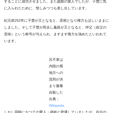
することに成功させました。また趙姫の愛人でしたが、子楚に気
に入られたために、惜しみつつも差し出しています。
紀元前252年に子楚が王となると、丞相となり権力もほしいままに
しました。そして子楚が死去し嬴政が王となると、仲父（叔父の
意味）という称号が与えられ、ますます権力を強めたといわれて
います。
呂不韋は
内陸の蜀
地方への
流刑が決
まり服毒
自殺した
出典：
Wikipedia
しかし同時にかつての愛人・趙姫と密通していましたが、自分の