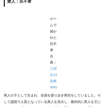
愛人：呂不韋
ゲー
ムで
描か
れた
呂不
韋
出
典：
三国
志13
攻略
WIKI
商人の子として生まれ、全国を渡り歩き商売をしていました。そ
して趙国で人質となっている異人を見出し、最終的に異人を王に