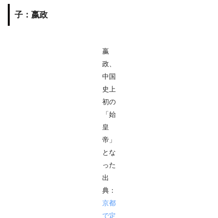
子：嬴政
嬴
政、
中国
史上
初の
「始
皇
帝」
とな
った
出
典：
京都
で定