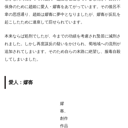
保身のために趙姫に愛人・嫪毐をあてがっています。その後呂不
韋の思惑通り、趙姫は嫪毐に夢中となりましたが、嫪毐が反乱を
起こしたために連座して罰せられています。
本来ならば処刑でしたが、今までの功績を考慮され蟄居に減刑さ
れました。しかし再度謀反の疑いをかけられ、蜀地域への流刑が
追加されてしまいます。そのため自らの末路に絶望し、服毒自殺
してしまいました。
愛人：嫪毐
嫪
毐、
創作
作品