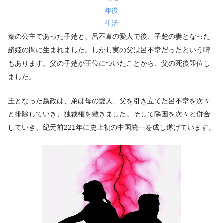
年後
生活
秦の公主であった子楚と、呂不韋の愛人で後、子楚の妻となった
趙姫の間に生まれました。しかし実の父は呂不韋だったという噂
もあります。父の子楚が王位についたことから、父の死後即位し
ました。
王となった嬴政は、弟は母の愛人、父を引き立てた呂不韋を次々
と排除していき、独裁権を敷きました。そして隣国を次々と併合
していき、紀元前221年に史上初の中国統一を成し遂げています。