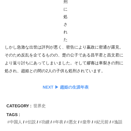
刑
に
処
さ
れ
た
しかし急激な出世は評判が悪く、密告により嬴政に密通が露見。
そのため反乱を企てるものの、楚の公子である昌平君と昌文君に
より返り討ちにあってしまいました。そして嫪毐は車裂きの刑に
処され、趙姫との間の2人の子供も処刑されています。
NEXT ▶︎
趙姫の生涯年表
CATEGORY :
世界史
TAGS :
中国人
伝説
功績
年表
悪女
皇帝
紀元前
逸話