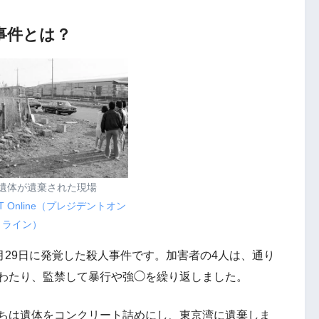
事件とは？
遺体が遺棄された現場
NT Online（プレジデントオン
ライン）
3月29日に発覚した殺人事件です。加害者の4人は、通り
にわたり、監禁して暴行や強◯を繰り返しました。
たちは遺体をコンクリート詰めにし、東京湾に遺棄しま