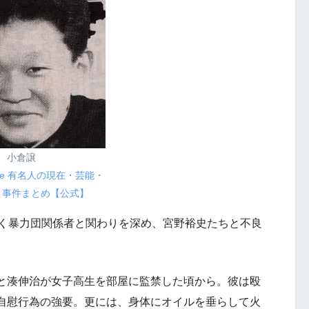
小倉譲
ee 有名人の現在・芸能・
・事件まとめ【公式】
じく暴力団関係者と関わりを深め、宮野裕史たちと不良
と湊伸治が女子高生を部屋に監禁した頃から。彼は殴
自慰行為の強要。更には、身体にオイルを垂らして火