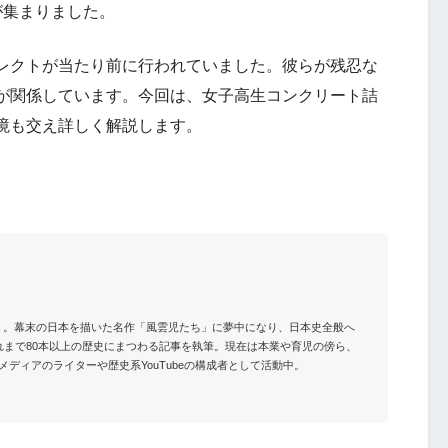
が集まりました。
レクトが当たり前に行われていました。彼らが残忍な
が関係しています。今回は、女子高生コンクリート詰
境も交え詳しく解説します。
）。幕末の日本を描いた名作「風雲児たち」に夢中になり、日本史全般へ
れまで80本以上の歴史にまつわる記事を執筆。現在は本業や育児の傍ら、
ディアのライターや歴史系YouTubeの構成者として活動中。
