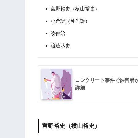
宮野裕史（横山裕史）
小倉譲（神作譲）
湊伸治
渡邊恭史
コンクリート事件で被害者
詳細
宮野裕史（横山裕史）