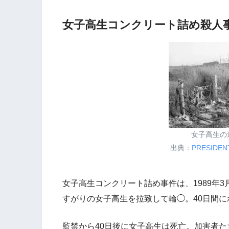
女子高生コンクリート詰め殺人
女子高生の
出典：
PRESIDE
女子高生コンクリート詰め事件は、1989年
すがりの女子高生を拉致して輪◯。40日間
監禁から40日後に女子高生は死亡。加害者