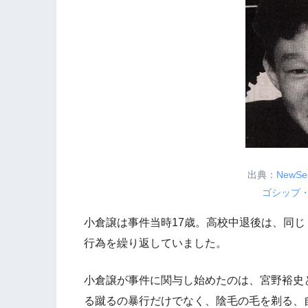
出典：
NewS
ゴシップ
小倉譲は事件当時17歳。高校中退後は、同
行為を繰り返していました。
小倉譲が事件に関与し始めたのは、宮野裕史
る蹴るの暴行だけでなく、陰毛の毛を剃る、