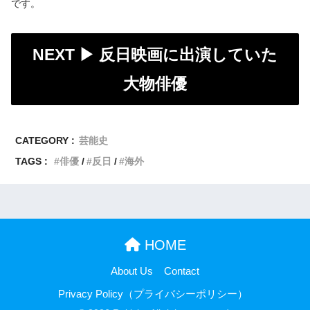
です。
NEXT ▶︎
反日映画に出演していた
大物俳優
CATEGORY :
芸能史
TAGS :
俳優
反日
海外
HOME
About Us
Contact
Privacy Policy（プライバシーポリシー）