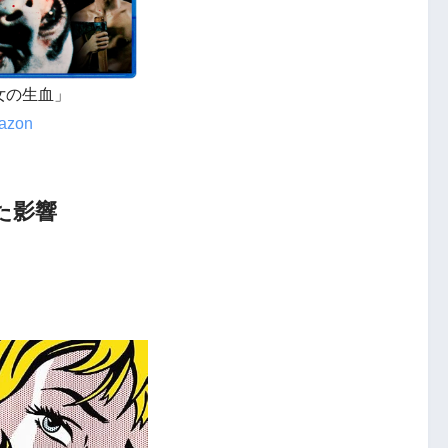
女の生血」
azon
た影響