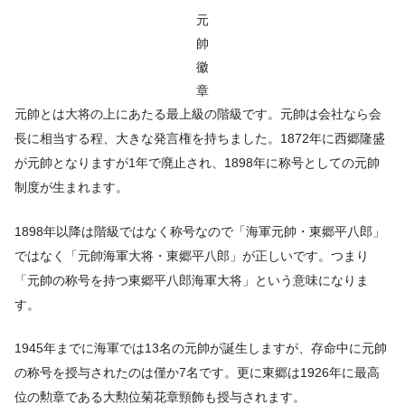
元
帥
徽
章
元帥とは大将の上にあたる最上級の階級です。元帥は会社なら会
長に相当する程、大きな発言権を持ちました。1872年に西郷隆盛
が元帥となりますが1年で廃止され、1898年に称号としての元帥
制度が生まれます。
1898年以降は階級ではなく称号なので「海軍元帥・東郷平八郎」
ではなく「元帥海軍大将・東郷平八郎」が正しいです。つまり
「元帥の称号を持つ東郷平八郎海軍大将」という意味になりま
す。
1945年までに海軍では13名の元帥が誕生しますが、存命中に元帥
の称号を授与されたのは僅か7名です。更に東郷は1926年に最高
位の勲章である大勲位菊花章頸飾も授与されます。