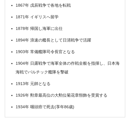
1867年 戊辰戦争で各地を転戦
1871年 イギリスへ留学
1878年 帰国し海軍に出仕
1894年 浪速の艦長として日清戦争で活躍
1903年 常備艦隊司令長官となる
1904年 日露戦争で海軍全体の作戦全般を指揮し、日本海
海戦でバルチック艦隊を撃破
1913年 元帥となる
1926年 勲章最高位の大勲位菊花章頸飾を受賞する
1934年 咽頭癌で死去(享年86歳)