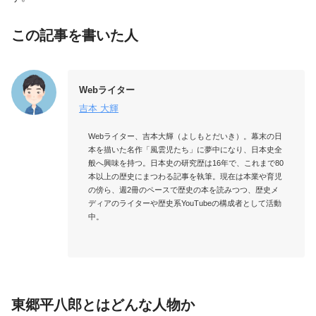
この記事を書いた人
Webライター
吉本 大輝
Webライター、吉本大輝（よしもとだいき）。幕末の日
本を描いた名作「風雲児たち」に夢中になり、日本史全
般へ興味を持つ。日本史の研究歴は16年で、これまで80
本以上の歴史にまつわる記事を執筆。現在は本業や育児
の傍ら、週2冊のペースで歴史の本を読みつつ、歴史メ
ディアのライターや歴史系YouTubeの構成者として活動
中。

東郷平八郎とはどんな人物か