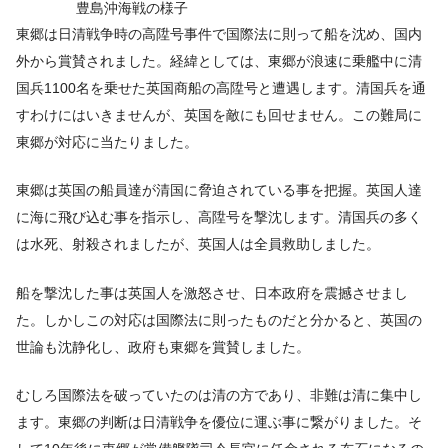
豊島沖海戦の様子
東郷は日清戦争時の高陞号事件で国際法に則って船を沈め、国内
外から賞賛されました。経緯としては、東郷が浪速に乗艦中に清
国兵1100名を乗せた英国商船の高陞号と遭遇します。清国兵を通
すわけにはいきませんが、英国を敵にも回せません。この難局に
東郷が対応に当たりました。
東郷は英国の船員達が清国に脅迫されている事を把握。英国人達
に海に飛び込む事を指示し、高陞号を撃沈します。清国兵の多く
は水死、射殺されましたが、英国人は全員救助しました。
船を撃沈した事は英国人を激怒させ、日本政府を震撼させまし
た。しかしこの対応は国際法に則ったものだと分かると、英国の
世論も沈静化し、政府も東郷を賞賛しました。
むしろ国際法を破っていたのは清の方であり、非難は清に集中し
ます。東郷の判断は日清戦争を優位に運ぶ事に繋がりました。そ