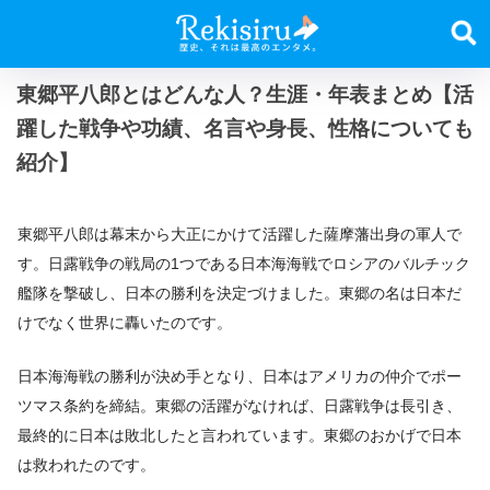
東郷平八郎とはどんな人？生涯・年表まとめ【活
躍した戦争や功績、名言や身長、性格についても
紹介】
東郷平八郎は幕末から大正にかけて活躍した薩摩藩出身の軍人で
す。日露戦争の戦局の1つである日本海海戦でロシアのバルチック
艦隊を撃破し、日本の勝利を決定づけました。東郷の名は日本だ
けでなく世界に轟いたのです。
日本海海戦の勝利が決め手となり、日本はアメリカの仲介でポー
ツマス条約を締結。東郷の活躍がなければ、日露戦争は長引き、
最終的に日本は敗北したと言われています。東郷のおかげで日本
は救われたのです。