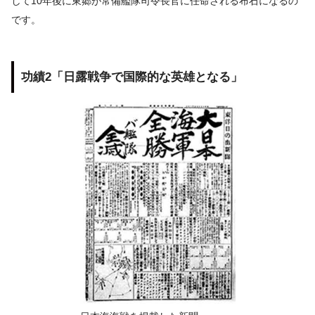
して10年後に東郷が常備艦隊司令長官に任命される布石になるの
です。
功績2「日露戦争で国際的な英雄となる」