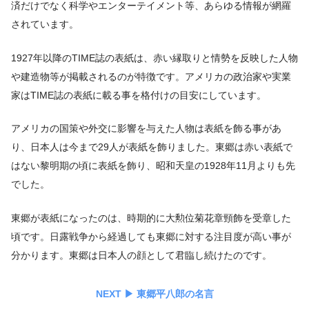
済だけでなく科学やエンターテイメント等、あらゆる情報が網羅
されています。
1927年以降のTIME誌の表紙は、赤い縁取りと情勢を反映した人物
や建造物等が掲載されるのが特徴です。アメリカの政治家や実業
家はTIME誌の表紙に載る事を格付けの目安にしています。
アメリカの国策や外交に影響を与えた人物は表紙を飾る事があ
り、日本人は今まで29人が表紙を飾りました。東郷は赤い表紙で
はない黎明期の頃に表紙を飾り、昭和天皇の1928年11月よりも先
でした。
東郷が表紙になったのは、時期的に大勲位菊花章頸飾を受章した
頃です。日露戦争から経過しても東郷に対する注目度が高い事が
分かります。東郷は日本人の顔として君臨し続けたのです。
NEXT ▶︎ 東郷平八郎の名言