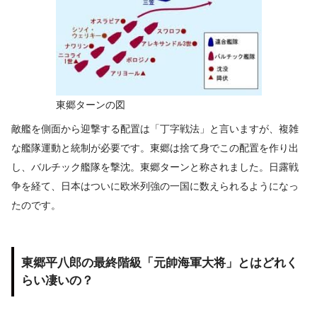
東郷ターンの図
敵艦を側面から迎撃する配置は「丁字戦法」と言いますが、複雑
な艦隊運動と統制が必要です。東郷は捨て身でこの配置を作り出
し、バルチック艦隊を撃沈。東郷ターンと称されました。日露戦
争を経て、日本はついに欧米列強の一国に数えられるようになっ
たのです。
東郷平八郎の最終階級「元帥海軍大将」とはどれく
らい凄いの？