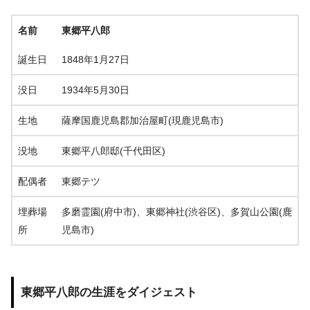
名前
東郷平八郎
誕生日
1848年1月27日
没日
1934年5月30日
生地
薩摩国鹿児島郡加治屋町(現鹿児島市)
没地
東郷平八郎邸(千代田区)
配偶者
東郷テツ
埋葬場
多磨霊園(府中市)、東郷神社(渋谷区)、多賀山公園(鹿
所
児島市)
東郷平八郎の生涯をダイジェスト