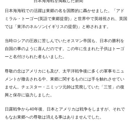
日本海海戦を掲載した新聞
日本海海戦での活躍は東郷の名を国際的に轟かせました。「アド
ミラル・トーゴー(英語で東郷提督)」と世界中で英雄視され、英国
では「東洋のネルソン(イギリスの提督)」と称されます。
当時ロシアの圧政に苦しんでいたオスマン帝国も、日本の勝利を
自国の事のように喜んだのです。この年に生まれた子供はトーゴ
ーと名付けられた者もいました。
尊敬の念はアメリカにも及び、太平洋戦争後に多くの軍事モニュ
メントが撤去される中、東郷に関するものには手を触れさせてい
ません。チェスター・ニミッツ元帥は荒廃していた「三笠」の復
興と保存に協力しました。
日露戦争から40年後、日本とアメリカは戦争をしますが、それで
もなお東郷への尊敬は消える事はありませんでした。