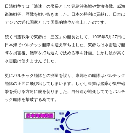
日清戦争では「浪速」の艦長として豊島沖海戦や黄海海戦、威海
衛海戦等、歴戦を戦い抜きました。日本の勝利に貢献し、日本は
アジアの近代国家として国際的地位が向上したのです。
続く日露戦争で東郷は「三笠」の艦長として、1905年5月27日に
日本海でバルチック艦隊を迎え撃ちました。東郷らは水雷艇で艦
隊を損害後、砲撃を打ち込んで沈める事を計画。しかし波が高く
水雷艇は使えませんでした。
更にバルチック艦隊との測量を誤り、東郷らの艦隊はバルチック
艦隊の正面に飛び出してしまいます。しかし東郷は艦隊が集中砲
撃を受ける方角に舵を切りました。自分達が戦死してでもバルチ
ック艦隊を撃破する為です。