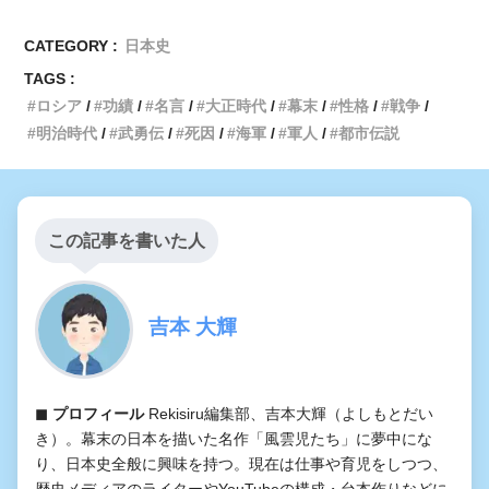
CATEGORY :
日本史
TAGS :
ロシア
功績
名言
大正時代
幕末
性格
戦争
明治時代
武勇伝
死因
海軍
軍人
都市伝説
この記事を書いた人
吉本 大輝
◼︎ プロフィール
Rekisiru編集部、吉本大輝（よしもとだい
き）。幕末の日本を描いた名作「風雲児たち」に夢中にな
り、日本史全般に興味を持つ。現在は仕事や育児をしつつ、