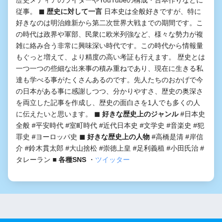
歴史メディアのライターやYouTubeの構成・台本作りなどに
従事。
◼︎ 歴史に対して一言
日本史は全般好きですが、特に
好きなのは明治維新から第二次世界大戦までの期間です。こ
の時代は政界や軍部、民衆に欧米列強など、様々な勢力が複
雑に絡み合う非常に興味深い時代です。この時代から情報量
もぐっと増えて、より精度の高い考証も行えます。 歴史とは
一つ一つの些細な出来事の積み重ねであり、現在に生きる私
達も学べる事がたくさんあるのです。先人たちのおかげで今
の日本がある事に感謝しつつ、分かりやすさ、歴史の奥深さ
を両立した記事を作成し、歴史の面白さを1人でも多くの人
に伝えたいと思います。
◼︎ 好きな歴史上のジャンル
#日本史
全般 #平安時代 #室町時代 #近代日本史 #文学史 #音楽史 #犯
罪史 #ヨーロッパ史
◼︎ 好きな歴史上の人物
#高橋是清 #岸信
介 #鈴木貫太郎 #大山捨松 #崇徳上皇 #足利義稙 #小田氏治 #
タレーラン
■ 各種SNS
・
ツイッター