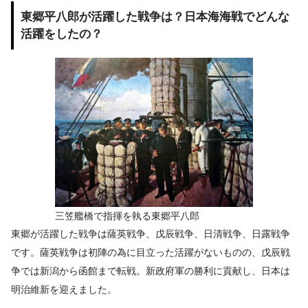
東郷平八郎が活躍した戦争は？日本海海戦でどんな
活躍をしたの？
三笠艦橋で指揮を執る東郷平八郎
東郷が活躍した戦争は薩英戦争、戊辰戦争、日清戦争、日露戦争
です。薩英戦争は初陣の為に目立った活躍がないものの、戊辰戦
争では新潟から函館まで転戦。新政府軍の勝利に貢献し、日本は
明治維新を迎えました。