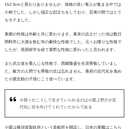
152.9cmと変わりありませんが、体格の良い軍人が集まる中では
小柄でした。しかし端正な顔立ちをしており、芸者の間ではとて
もモテました。
東郷の性格は年齢と共に変わります。幕末の志士だった頃は数日
間料亭に大酒を飲む等の豪快な性格でした。元々お喋りな性格で
したが、英国留学を経て寡黙な性格に変わったと言われます。
また武士道を重んじる性格で、西郷隆盛を生涯尊敬していまし
た。敵方の人間でも尊敬の念は忘れません。幕府の近代化を進め
た小栗忠順の子孫にこう述べています。
今我々がこうして生きていられるのは小栗上野介が近
代化に目を向けてくれていたからである
小栗は横須賀製鉄所という造船所を開設し、日本の軍艦はこちら