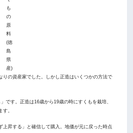
も
の
原
料
(徳
島
県
産)
なりの資産家でした。しかし正造はいくつかの方法で
」です。正造は16歳から19歳の時にすくもを栽培、
ます。
ず上昇する」と確信して購入。地価が元に戻った時点