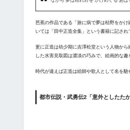
ながら 夢は枯れ野を かけめぐる あは
芭蕉の作品である「旅に病で夢は枯野をかけ
いては「田中正造全集」という書籍に記され
更に正造は幼少期に吉澤松堂という人物から
した水害見取図は濃淡の巧みで、絵画的な趣
時代が違えば正造は絵師や歌人として名を馳
都市伝説・武勇伝2「意外としたた