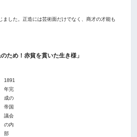
じました。正造には芸術面だけでなく、商才の才能も
民のため！赤貧を貫いた生き様」
1891
年完
成の
帝国
議会
の内
部