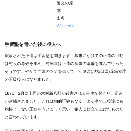
誓文の原
本
出典：
Wikipedia
手習塾を開いた後に役人へ
釈放された正造は手習塾を開きます。幕末にかけての正造の行動
は村人の尊敬を集め、村民達は正造の食事の準備を進んで行った
そうです。やがて同郷のツテを借りて、江刺県(現秋田県)花輪支庁
の下級役人になりました。
1871年2月に上司の木村新八郎が殺害される事件が起こり、正造
が逮捕されました。これは物的証拠もなく、よそ者で上役達にも
物怖じしない正造をうとましく思い、犯人に仕立て上げたものだ
と言われています。