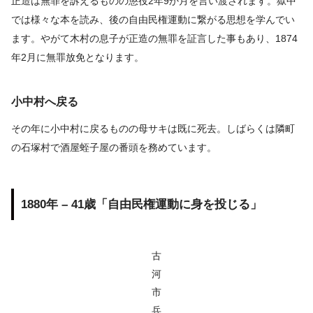
正造は無罪を訴えるものの懲役2年9か月を言い渡されます。獄中
では様々な本を読み、後の自由民権運動に繋がる思想を学んでい
ます。やがて木村の息子が正造の無罪を証言した事もあり、1874
年2月に無罪放免となります。
小中村へ戻る
その年に小中村に戻るものの母サキは既に死去。しばらくは隣町
の石塚村で酒屋蛭子屋の番頭を務めています。
1880年 – 41歳「自由民権運動に身を投じる」
古
河
市
兵