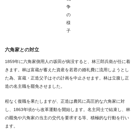
争
の
様
子
六角家との対立
1859年に六角家側用人の坂田が病没すると、林三郎兵衛が任に着
きます。林は富蔵が蓄えた資産を若君の婚礼費に流用しようとし
た為、富蔵・正造父子はその計画を中止させます。林は立腹し正
造の名主職を罷免させました。
程なく復職を果たしますが、正造は農民に高圧的な六角家に対
し、1863年頃から改革運動を開始します。名主同士で結束し、林
の罷免や六角家の当主の交代を要求する等、積極的な行動を行い
ます。