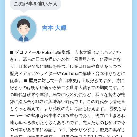
この記事を書いた人
吉本 大輝
◼︎ プロフィール
Rekisiru編集部、吉本大輝（よしもとだい
き）。幕末の日本を描いた名作「風雲児たち」に夢中にな
り、日本史全般に興味を持つ。現在は仕事や育児をしつつ、
歴史メディアのライターやYouTubeの構成・台本作りなどに
従事。
◼︎ 歴史に対して一言
日本史は全般好きですが、特に
好きなのは明治維新から第二次世界大戦までの期間です。こ
の時代は政界や軍部、民衆に欧米列強など、様々な勢力が複
雑に絡み合う非常に興味深い時代です。この時代から情報量
もぐっと増えて、より精度の高い考証も行えます。 歴史とは
一つ一つの些細な出来事の積み重ねであり、現在に生きる私
達も学べる事がたくさんあるのです。先人たちのおかげで今
の日本がある事に感謝しつつ、分かりやすさ、歴史の奥深さ
を両立した記事を作成し、歴史の面白さを1人でも多くの人