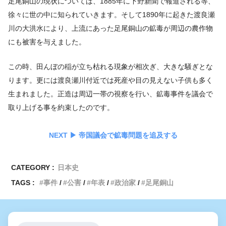
足尾銅山の現状については、1885年に下野新聞で報道される等、
徐々に世の中に知られていきます。そして1890年に起きた渡良瀬
川の大洪水により、上流にあった足尾銅山の鉱毒が周辺の農作物
にも被害を与えました。
この時、田んぼの稲が立ち枯れる現象が相次ぎ、大きな騒ぎとな
ります。更には渡良瀬川付近では死産や目の見えない子供も多く
生まれました。正造は周辺一帯の視察を行い、鉱毒事件を議会で
取り上げる事を約束したのです。
NEXT ▶︎ 帝国議会で鉱毒問題を追及する
CATEGORY :
日本史
TAGS :
事件
公害
年表
政治家
足尾銅山