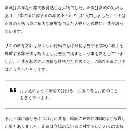
富蔵は温厚な性格で教育熱心な人物でした。正造は富蔵の勧めも
あり、7歳の頃に儒学者の赤尾小四郎の元に入門しました。サキは
正造の人格形成に多大な影響を与えた人物だと後世に正造が語っ
ています。
サキの教育方針は良くない行動でも①最初は見守る②次に相手を
尊重する③最後は断固とした態度で諭すという事を常としていま
した。正造が芯の強い強情な性格だと見抜くと、7歳の正造にサキ
はこう言ったそうです。
おまえのように剛情では困る。近所の者もお前のこと
を悪く言います。
また下僕に怒りをぶつけた正造を、暗闇の戸外に2時間ほど放置し
た事もありました。正造は立場の低い者に対するいたわりの気持