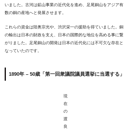
いました。古河は鉱山事業の近代化を進め、足尾銅山をアジア有
数の銅の産地へと発展させます。
これらの資金は陸奥宗光や、渋沢栄一の援助を得ていました。銅
の輸出は日本の財政を支え、日本の国際的な地位を高める事に繋
がりました。足尾銅山の開発は日本の近代化には不可欠な存在と
なっていたのです。
1890年 – 50歳「第一回衆議院議員選挙に当選する」
現
在
の
渡
良