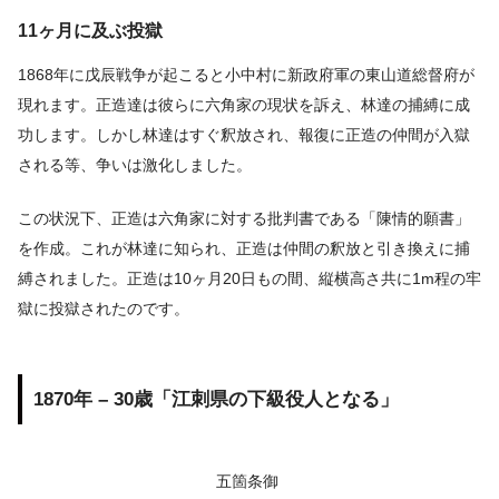
11ヶ月に及ぶ投獄
1868年に戊辰戦争が起こると小中村に新政府軍の東山道総督府が
現れます。正造達は彼らに六角家の現状を訴え、林達の捕縛に成
功します。しかし林達はすぐ釈放され、報復に正造の仲間が入獄
される等、争いは激化しました。
この状況下、正造は六角家に対する批判書である「陳情的願書」
を作成。これが林達に知られ、正造は仲間の釈放と引き換えに捕
縛されました。正造は10ヶ月20日もの間、縦横高さ共に1m程の牢
獄に投獄されたのです。
1870年 – 30歳「江刺県の下級役人となる」
五箇条御