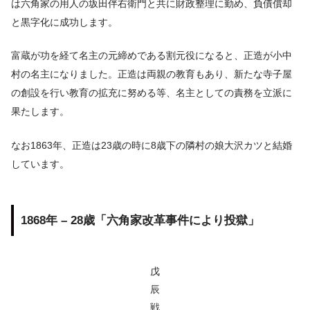
は六角家の用人の坂田伴右衛門と共に財政整理に勤め、負債償却
と黒字化に成功します。
富蔵が功を経て名主の元締めである割元役になると、正造が小中
村の名主になりました。正造は両親の教育もあり、新たな寺子屋
の創設を行い教育の拡充に努める等、名主としての責務を立派に
果たします。
なお1863年、正造は23歳の時に8歳下の隣村の娘大沢カツと結婚
しています。
1868年 – 28歳「六角家改革事件により投獄」
戊
辰
戦