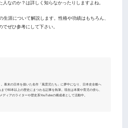
た人なのか？は詳しく知らなかったりしますよね。
茂の生涯について解説します。性格や功績はもちろん、
のでぜひ参考にして下さい。
）。幕末の日本を描いた名作「風雲児たち」に夢中になり、日本史全般へ
れまで80本以上の歴史にまつわる記事を執筆。現在は本業や育児の傍ら、
ディアのライターや歴史系YouTubeの構成者として活動中。
