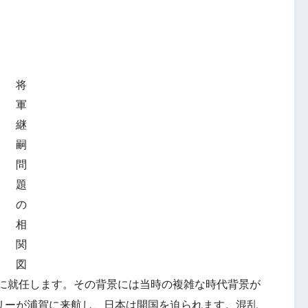
将
軍
継
嗣
問
題
の
相
関
図
将軍に就任します。その背景には当時の複雑な時代背景が
ペリーが浦賀に来航し、日本は開国を迫られます。混乱