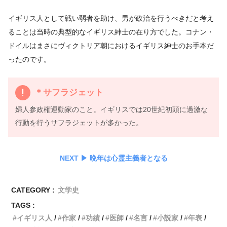
イギリス人として戦い弱者を助け、男が政治を行うべきだと考え
ることは当時の典型的なイギリス紳士の在り方でした。コナン・
ドイルはまさにヴィクトリア朝におけるイギリス紳士のお手本だ
ったのです。
＊サフラジェット
婦人参政権運動家のこと。イギリスでは20世紀初頭に過激な
行動を行うサフラジェットが多かった。
NEXT ▶︎ 晩年は心霊主義者となる
CATEGORY :
文学史
TAGS :
イギリス人
作家
功績
医師
名言
小説家
年表