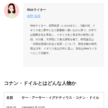
Webライター
岩野 祐里
Webライター、岩野祐里（いわのゆり）。5歳の頃、イ
ギリス史に夢中になり図書館へ通いながら育つ。大学で
は国際文化を専攻し、イギリス史と英文学の研究に没
頭。その後、大学院にて修士課程を修了。研究論文は
「19世紀英国の社会と犯罪」について。歴史全般の研究
歴は11年、イギリス史は21年に及ぶ。現在はWebライタ
ーとして活動中。

コナン・ドイルとはどんな人物か
名前
サー・アーサー・イグナティウス・コナン・ドイル
誕生日
1859年5月22日