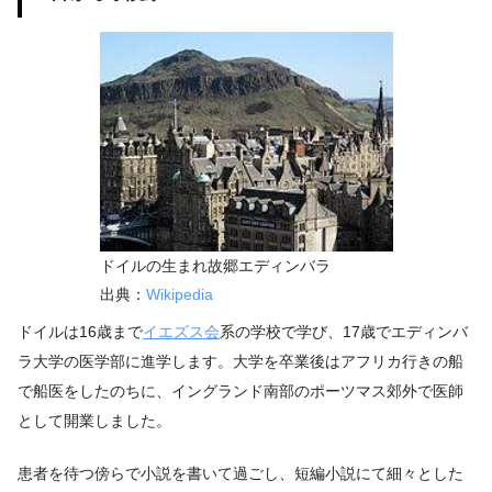
ドイルの生まれ故郷エディンバラ
出典：
Wikipedia
ドイルは16歳まで
イエズス会
系の学校で学び、17歳でエディンバ
ラ大学の医学部に進学します。大学を卒業後はアフリカ行きの船
で船医をしたのちに、イングランド南部のポーツマス郊外で医師
として開業しました。
患者を待つ傍らで小説を書いて過ごし、短編小説にて細々とした