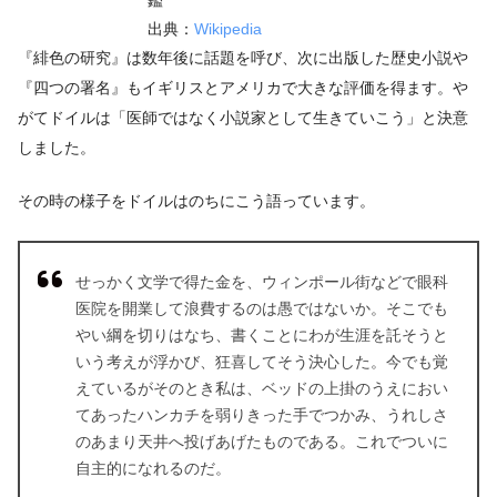
出典：
Wikipedia
『緋色の研究』は数年後に話題を呼び、次に出版した歴史小説や
『四つの署名』もイギリスとアメリカで大きな評価を得ます。や
がてドイルは「医師ではなく小説家として生きていこう」と決意
しました。
その時の様子をドイルはのちにこう語っています。
せっかく文学で得た金を、ウィンポール街などで眼科
医院を開業して浪費するのは愚ではないか。そこでも
やい綱を切りはなち、書くことにわが生涯を託そうと
いう考えが浮かび、狂喜してそう決心した。今でも覚
えているがそのとき私は、ベッドの上掛のうえにおい
てあったハンカチを弱りきった手でつかみ、うれしさ
のあまり天井へ投げあげたものである。これでついに
自主的になれるのだ。