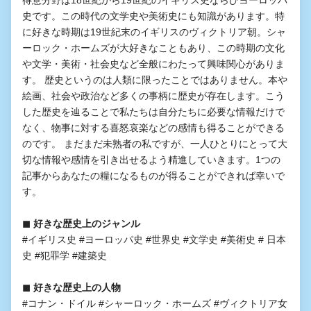
得意分野は18世紀から19世紀のイギリス史ならびヨーロッパ
史です。この時代の文学史や美術史にも知識があります。特
に好きな時期は19世紀末のイギリスのヴィクトリア朝。シャ
ーロック・ホームズが大好きなこともあり、この時期の文化
や文学・美術・社会史など全般にわたって興味関心がありま
す。 歴史というのは人類に限ったことではありません。本や
絵画、社会や政治など多くの事柄に歴史が存在します。こう
した歴史を辿ることで私たちは自分たちに必要な情報だけで
なく、物事に対する喜怒哀楽などの感情も得ることができる
のです。 まだまだ未熟者の私ですが、一人ひとりにとって大
切な情報や感情を引き出せるよう精進していきます。1つの
記事からあなたの糧になるものが得ることができれば幸いで
す。
◼︎ 好きな歴史上のジャンル
#イギリス史 #ヨーロッパ史 #世界史 #文学史 #美術史 # 日本
史 #犯罪学 #建築史
◼︎ 好きな歴史上の人物
#コナン・ドイル #シャーロック・ホームズ #ヴィクトリア女