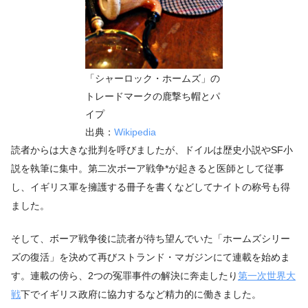
「シャーロック・ホームズ」の
トレードマークの鹿撃ち帽とパ
イプ
出典：
Wikipedia
読者からは大きな批判を呼びましたが、ドイルは歴史小説やSF小
説を執筆に集中。第二次ボーア戦争*が起きると医師として従事
し、イギリス軍を擁護する冊子を書くなどしてナイトの称号も得
ました。
そして、ボーア戦争後に読者が待ち望んでいた「ホームズシリー
ズの復活」を決めて再びストランド・マガジンにて連載を始めま
す。連載の傍ら、2つの冤罪事件の解決に奔走したり
第一次世界大
戦
下でイギリス政府に協力するなど精力的に働きました。